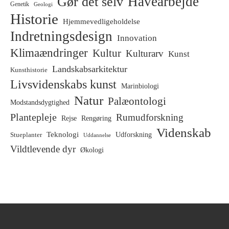
Havearbejde
Gør det selv
Genetik
Geologi
Historie
Hjemmevedligeholdelse
Indretningsdesign
Innovation
Klimaændringer
Kultur
Kulturarv
Kunst
Landskabsarkitektur
Kunsthistorie
Livsvidenskabs kunst
Marinbiologi
Natur
Palæontologi
Modstandsdygtighed
Plantepleje
Rumudforskning
Rejse
Rengøring
Videnskab
Teknologi
Stueplanter
Udforskning
Uddannelse
Vildtlevende dyr
Økologi