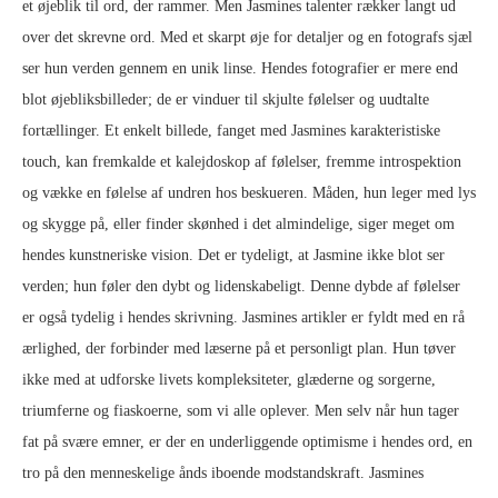
et øjeblik til ord, der rammer. Men Jasmines talenter rækker langt ud
over det skrevne ord. Med et skarpt øje for detaljer og en fotografs sjæl
ser hun verden gennem en unik linse. Hendes fotografier er mere end
blot øjebliksbilleder; de er vinduer til skjulte følelser og uudtalte
fortællinger. Et enkelt billede, fanget med Jasmines karakteristiske
touch, kan fremkalde et kalejdoskop af følelser, fremme introspektion
og vække en følelse af undren hos beskueren. Måden, hun leger med lys
og skygge på, eller finder skønhed i det almindelige, siger meget om
hendes kunstneriske vision. Det er tydeligt, at Jasmine ikke blot ser
verden; hun føler den dybt og lidenskabeligt. Denne dybde af følelser
er også tydelig i hendes skrivning. Jasmines artikler er fyldt med en rå
ærlighed, der forbinder med læserne på et personligt plan. Hun tøver
ikke med at udforske livets kompleksiteter, glæderne og sorgerne,
triumferne og fiaskoerne, som vi alle oplever. Men selv når hun tager
fat på svære emner, er der en underliggende optimisme i hendes ord, en
tro på den menneskelige ånds iboende modstandskraft. Jasmines