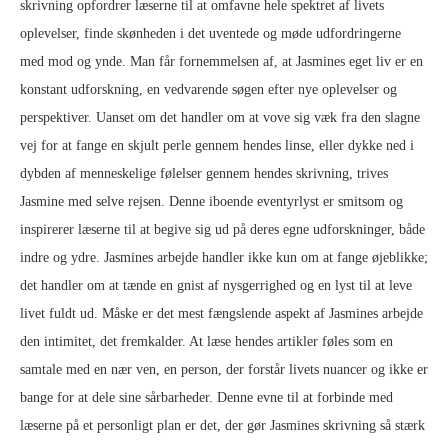
skrivning opfordrer læserne til at omfavne hele spektret af livets
oplevelser, finde skønheden i det uventede og møde udfordringerne
med mod og ynde. Man får fornemmelsen af, at Jasmines eget liv er en
konstant udforskning, en vedvarende søgen efter nye oplevelser og
perspektiver. Uanset om det handler om at vove sig væk fra den slagne
vej for at fange en skjult perle gennem hendes linse, eller dykke ned i
dybden af menneskelige følelser gennem hendes skrivning, trives
Jasmine med selve rejsen. Denne iboende eventyrlyst er smitsom og
inspirerer læserne til at begive sig ud på deres egne udforskninger, både
indre og ydre. Jasmines arbejde handler ikke kun om at fange øjeblikke;
det handler om at tænde en gnist af nysgerrighed og en lyst til at leve
livet fuldt ud. Måske er det mest fængslende aspekt af Jasmines arbejde
den intimitet, det fremkalder. At læse hendes artikler føles som en
samtale med en nær ven, en person, der forstår livets nuancer og ikke er
bange for at dele sine sårbarheder. Denne evne til at forbinde med
læserne på et personligt plan er det, der gør Jasmines skrivning så stærk