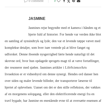
0 comment
0
JASMINE
Jasmines rejse begyndte med et kamera i hånden og et
hjerte fuld af historier. For hende var verden ikke blot
en samling af synsindtryk og lyde; den var et levende tæppe vævet med
komplekse detaljer, som hver især ventede på at blive fanget og
udforsket. Denne iboende nysgerrighed førte hende naturligt til det
skrevne ord, hvor hun opdagede sprogets magt til at væve fortællinger,
der resonerer med sjælen. Jasmines artikler i LifeScienceArts
livssektion er et vidnesbyrd om denne synergi. Hendes ord danser hen
over siden og maler levende billeder, der transporterer læserne til
hjertet af oplevelsen. Uanset om det er den stille refleksion, der vækkes
af en morgenens solopgang, eller den elektrificerende energi fra en
travl bygade, har Jasmine en enestående evne til at oversætte essensen af