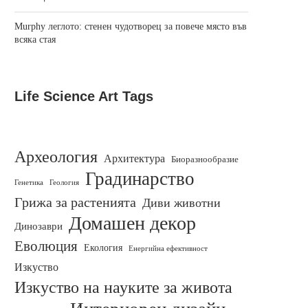
Murphy леглото: стенен чудотворец за повече място във
всяка стая
Life Science Art Tags
Археология
Архитектура
Биоразнообразие
Градинарство
Генетика
Геология
Грижа за растенията
Диви животни
Домашен декор
Динозаври
Еволюция
Екология
Енергийна ефективност
Изкуство
Изкуство на науките за живота