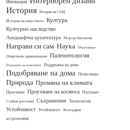
Интериорен дизайн
Иновация
История
История на САЩ
Култура
История на изкуството
Културно наследство
Ландшафтна архитектура
Морска биология
Направи си сам
Наука
Образование
Палеонтология
Обществено здравеопазване
Поддръжка на дома
Поведение на животните
Подобряване на дома
Почистване
Природа
Промяна на климата
Проучване на космоса
Проучване
Пътуване
Съхранение
Технология
Стайни растения
Устойчивост
Устойчивост
Фотография
астрономия