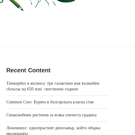
Recent Content
Тинкербел в космоса: три галактики във вълшебен
сблъсък на 650 млн. светлинни години
Common Core: Бурята в българската класна стая
Сенколюбиви растения за всяка сенчеста градина
Линеникус: еднопръстият динозавър, който обърка
еволюцията