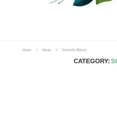
Home
Наука
Scientific History
CATEGORY:
S