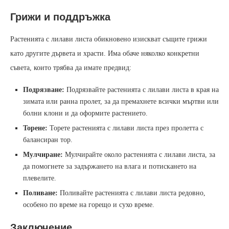
Грижи и поддръжка
Растенията с лилави листа обикновено изискват същите грижи
като другите дървета и храсти. Има обаче няколко конкретни
съвета, които трябва да имате предвид:
Подрязване:
Подрязвайте растенията с лилави листа в края на
зимата или ранна пролет, за да премахнете всички мъртви или
болни клони и да оформите растението.
Торене:
Торете растенията с лилави листа през пролетта с
балансиран тор.
Мулчиране:
Мулчирайте около растенията с лилави листа, за
да помогнете за задържането на влага и потискането на
плевелите.
Поливане:
Поливайте растенията с лилави листа редовно,
особено по време на горещо и сухо време.
Заключение