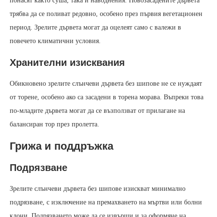
понасят както суша, така и наводнения. Новозасадените дървета
трябва да се поливат редовно, особено през първия вегетационен
период. Зрелите дървета могат да оцелеят само с валежи в
повечето климатични условия.
Хранителни изисквания
Обикновено зрелите слънчеви дървета без шипове не се нуждаят
от торене, особено ако са засадени в торена морава. Въпреки това
по-младите дървета могат да се възползват от прилагане на
балансиран тор през пролетта.
Грижа и поддръжка
Подрязване
Зрелите слънчеви дървета без шипове изискват минимално
подрязване, с изключение на премахването на мъртви или болни
клони. Подрязването може да се извърши и за оформяне на