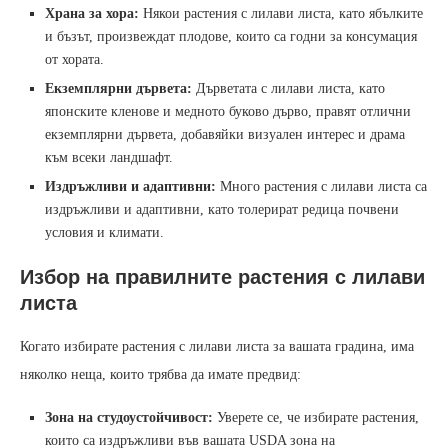
Храна за хора:
Някои растения с лилави листа, като ябълките
и бъзът, произвеждат плодове, които са годни за консумация
от хората.
Екземплярни дървета:
Дърветата с лилави листа, като
японските кленове и медното буково дърво, правят отлични
екземплярни дървета, добавяйки визуален интерес и драма
към всеки ландшафт.
Издръжливи и адаптивни:
Много растения с лилави листа са
издръжливи и адаптивни, като толерират редица почвени
условия и климати.
Избор на правилните растения с лилави
листа
Когато избирате растения с лилави листа за вашата градина, има
няколко неща, които трябва да имате предвид:
Зона на студоустойчивост:
Уверете се, че избирате растения,
които са издръжливи във вашата USDA зона на