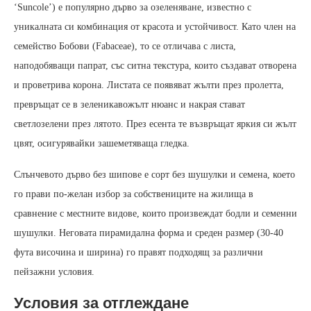
‘Suncole’) е популярно дърво за озеленяване, известно с
уникалната си комбинация от красота и устойчивост. Като член на
семейство Бобови (Fabaceae), то се отличава с листа,
наподобяващи папрат, със ситна текстура, които създават отворена
и проветрива корона. Листата се появяват жълти през пролетта,
превръщат се в зеленикавожълт нюанс и накрая стават
светлозелени през лятото. През есента те възвръщат яркия си жълт
цвят, осигурявайки зашеметяваща гледка.
Слънчевото дърво без шипове е сорт без шушулки и семена, което
го прави по-желан избор за собствениците на жилища в
сравнение с местните видове, които произвеждат бодли и семенни
шушулки. Неговата пирамидална форма и среден размер (30-40
фута височина и ширина) го правят подходящ за различни
пейзажни условия.
Условия за отглеждане