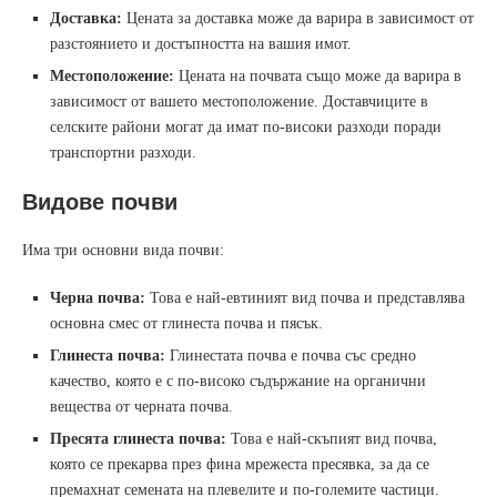
Доставка:
Цената за доставка може да варира в зависимост от
разстоянието и достъпността на вашия имот.
Местоположение:
Цената на почвата също може да варира в
зависимост от вашето местоположение. Доставчиците в
селските райони могат да имат по-високи разходи поради
транспортни разходи.
Видове почви
Има три основни вида почви:
Черна почва:
Това е най-евтиният вид почва и представлява
основна смес от глинеста почва и пясък.
Глинеста почва:
Глинестата почва е почва със средно
качество, която е с по-високо съдържание на органични
вещества от черната почва.
Пресята глинеста почва:
Това е най-скъпият вид почва,
която се прекарва през фина мрежеста пресявка, за да се
премахнат семената на плевелите и по-големите частици.