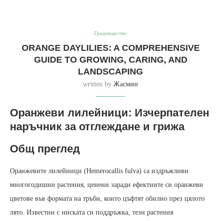
Градинарство
ORANGE DAYLILIES: A COMPREHENSIVE
GUIDE TO GROWING, CARING, AND
LANDSCAPING
written by
Жасмин
Оранжеви лилейници: Изчерпателен
наръчник за отглеждане и грижа
Общ преглед
Оранжевите лилейници (Hemerocallis fulva) са издръжливи
многогодишни растения, ценени заради ефектните си оранжеви
цветове във формата на тръби, които цъфтят обилно през цялото
лято. Известни с ниската си поддръжка, тези растения