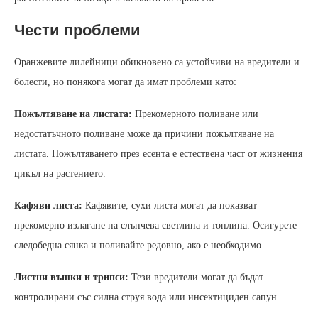
Чести проблеми
Оранжевите лилейници обикновено са устойчиви на вредители и
болести, но понякога могат да имат проблеми като:
Пожълтяване на листата:
Прекомерното поливане или
недостатъчното поливане може да причини пожълтяване на
листата. Пожълтяването през есента е естествена част от жизнения
цикъл на растението.
Кафяви листа:
Кафявите, сухи листа могат да показват
прекомерно излагане на слънчева светлина и топлина. Осигурете
следобедна сянка и поливайте редовно, ако е необходимо.
Листни въшки и трипси:
Тези вредители могат да бъдат
контролирани със силна струя вода или инсектициден сапун.