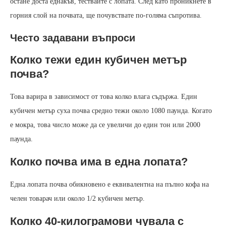
остане доста еднакъв, тествайте с лопата. След като проникнете в
горния слой на почвата, ще почувствате по-голяма съпротива.
Често задавани въпроси
Колко тежи един кубичен метър
почва?
Това варира в зависимост от това колко влага съдържа. Един
кубичен метър суха почва средно тежи около 1080 паунда. Когато
е мокра, това число може да се увеличи до един тон или 2000
паунда.
Колко почва има в една лопата?
Една лопата почва обикновено е еквивалентна на пълно кофа на
челен товарач или около 1/2 кубичен метър.
Колко 40-килограмови чувала с