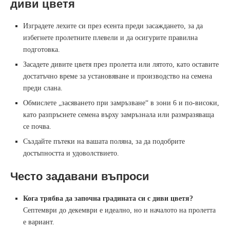
диви цветя
Изградете лехите си през есента преди засаждането, за да
избегнете пролетните плевели и да осигурите правилна
подготовка.
Засадете дивите цветя през пролетта или лятото, като оставите
достатъчно време за установяване и производство на семена
преди слана.
Обмислете „засяването при замръзване“ в зони 6 и по-високи,
като разпръснете семена върху замръзнала или размразяваща
се почва.
Създайте пътеки на вашата поляна, за да подобрите
достъпността и удоволствието.
Често задавани въпроси
Кога трябва да започна градината си с диви цветя?
Септември до декември е идеално, но и началото на пролетта
е вариант.