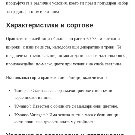
процъфтяват в различни условия, което ги прави популярен избор
за градинари от всички нива.
Характеристики и сортове
Оранжевите лилейници обикновено растат 60-75 см високи и
широки, с извити листа, наподобяващи декоративни треви. Те
предпочитат пълно слънце, но могат да понасят и частична сянка,
произвеждайки по-малко цветя при условия на слаба светлина.
Има няколко сорта оранжеви лилейници, включително:
‘Europa’: Отличава се с оранжеви цветове с по-тъмни
червеникави ивици.
‘Kwanso’: Известен с обилните си мандаринови цветове.
‘Kwanso Variegata’: Има зелена листна маса с бели ивици,
което повишава декоративната му стойност.