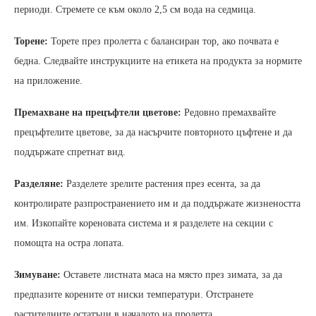
периоди. Стремете се към около 2,5 см вода на седмица.
Торене:
Торете през пролетта с балансиран тор, ако почвата е
бедна. Следвайте инструкциите на етикета на продукта за нормите
на приложение.
Премахване на прецъфтели цветове:
Редовно премахвайте
прецъфтелите цветове, за да насърчите повторното цъфтене и да
поддържате спретнат вид.
Разделяне:
Разделете зрелите растения през есента, за да
контролирате разпространението им и да поддържате жизнеността
им. Изкопайте кореновата система и я разделете на секции с
помощта на остра лопата.
Зимуване:
Оставете листната маса на място през зимата, за да
предпазите корените от ниски температури. Отстранете
растителните остатъци в началото на пролетта.