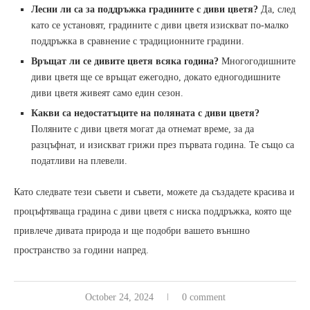
Лесни ли са за поддръжка градините с диви цветя?
Да, след
като се установят, градините с диви цветя изискват по-малко
поддръжка в сравнение с традиционните градини.
Връщат ли се дивите цветя всяка година?
Многогодишните
диви цветя ще се връщат ежегодно, докато едногодишните
диви цветя живеят само един сезон.
Какви са недостатъците на поляната с диви цветя?
Поляните с диви цветя могат да отнемат време, за да
разцъфнат, и изискват грижи през първата година. Те също са
податливи на плевели.
Като следвате тези съвети и съвети, можете да създадете красива и
процъфтяваща градина с диви цветя с ниска поддръжка, която ще
привлече дивата природа и ще подобри вашето външно
пространство за години напред.
October 24, 2024
0 comment