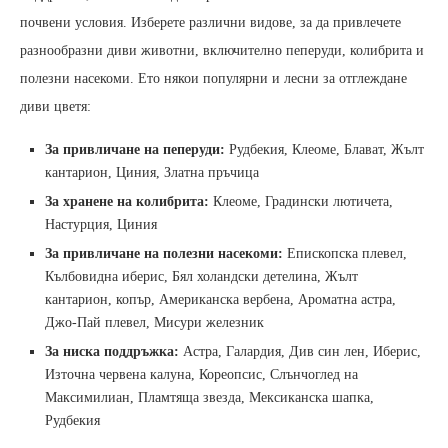
почвени условия. Изберете различни видове, за да привлечете
разнообразни диви животни, включително пеперуди, колибрита и
полезни насекоми. Ето някои популярни и лесни за отглеждане
диви цветя:
За привличане на пеперуди:
Рудбекия, Клеоме, Блават, Жълт
кантарион, Циния, Златна пръчица
За хранене на колибрита:
Клеоме, Градински лютичета,
Настурция, Циния
За привличане на полезни насекоми:
Епископска плевел,
Кълбовидна иберис, Бял холандски детелина, Жълт
кантарион, копър, Американска вербена, Ароматна астра,
Джо-Пай плевел, Мисури железник
За ниска поддръжка:
Астра, Галардия, Див син лен, Иберис,
Източна червена калуна, Кореопсис, Слънчоглед на
Максимилиан, Пламтяща звезда, Мексиканска шапка,
Рудбекия