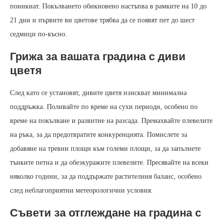
поникнат. Покълването обикновено настъпва в рамките на 10 до
21 дни и първите ви цветове трябва да се появят пет до шест
седмици по-късно.
Грижа за вашата градина с диви
цветя
След като се установят, дивите цветя изискват минимална
поддръжка. Поливайте по време на сухи периоди, особено по
време на покълване и развитие на разсада. Премахвайте плевелите
на ръка, за да предотвратите конкуренцията. Помислете за
добавяне на тревни площи към големи площи, за да запълнете
тънките петна и да обезкуражите плевелите. Пресявайте на всеки
няколко години, за да поддържате растителния баланс, особено
след неблагоприятни метеорологични условия.
Съвети за отглеждане на градина с