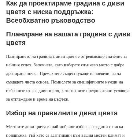
Как да проектираме градина с диви
цветя с ниска поддръжка:
Всеобхватно ръководство
Планиране на вашата градина с диви
цветя
Планирането на градина с диви цветя е от решаващо значение за
нейния успех. Започнете, като изберете слънчево място с добре
дренирана почва. Премахнете съществуващите плевели, за да
създадете чиста основа. Помислете за специфичните нужди на
избраните от вас диви цветя, като техните предпочитани условия
за отглеждане и време на цъфтеж.
Избор на правилните диви цветя
Местните диви цветя са най-добрият избор за градини с ниска
поддръжка, тъй като са адаптирани към вашия местен климат и