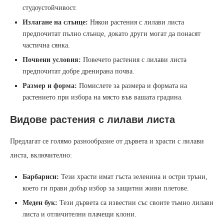
студоустойчивост.
Излагане на слънце:
Някои растения с лилави листа
предпочитат пълно слънце, докато други могат да понасят
частична сянка.
Почвени условия:
Повечето растения с лилави листа
предпочитат добре дренирана почва.
Размер и форма:
Помислете за размера и формата на
растението при избора на място във вашата градина.
Видове растения с лилави листа
Предлагат се голямо разнообразие от дървета и храсти с лилави
листа, включително:
Барбариси:
Тези храсти имат гъста зеленина и остри тръни,
което ги прави добър избор за защитни живи плетове.
Меден бук:
Тези дървета са известни със своите тъмно лилави
листа и отличителни плачещи клони.