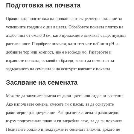
Подготовка на почвата
Правилната подготовка на почвата е от съществено значение за
успешните градини с диви цветя. Обработете почвата плитко на
дълбочина от около 8 см, като премахнете всякаква съществуваща
растителност. Подобрете почвата, като тествате нейното pH и
добавите тор или компост, ако е необходимо. Разгребете и
изравнете почвата, оставяйки бразди, които да помогнат за
задържането на семената и да осигурят контакт с почвата.
Засяване на семената
Можете да закупите семена от диви цветя или отделни растения.
Ако използвате семена, смесете ги с пясък, за да осигурите
равномерно разпределение. Разпръснете семената равномерно
върху подготвената площ и ги загребете леко, за да ги покриете.
Поливайте обилно и поддържайте семената влажни, докато не