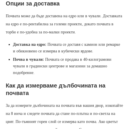
Опции за доставка
Почвата може да бъде доставена на едро или в чували. Доставката
на едро е по-рентабилна за големи проекти, докато почвата в
торби е по-удобна за по-малки проекти.
Доставка на едро:
Почвата се доставя с камион или ремарке
и обикновено се измерва в кубически ярдове.
Почва в чували:
Почвата се продава в 40-килограмови
чували в градински центрове и магазини за домашно
подобрение.
Как да измерваме дълбочината на
почвата
За да измерите дълбочината на почвата във вашия двор, изкопайте
на 8 инча и следете почвата да стане по-плътна и по-светла на
цвят. По-тъмният горен слой се измерва като почва. Ако цветът