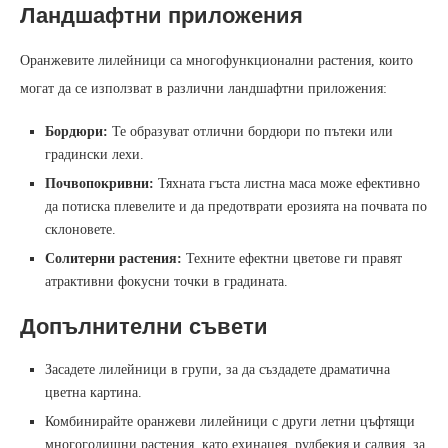
Ландшафтни приложения
Оранжевите лилейници са многофункционални растения, които
могат да се използват в различни ландшафтни приложения:
Бордюри:
Те образуват отлични бордюри по пътеки или
градински лехи.
Почвопокривни:
Тяхната гъста листна маса може ефективно
да потиска плевелите и да предотврати ерозията на почвата по
склоновете.
Солитерни растения:
Техните ефектни цветове ги правят
атрактивни фокусни точки в градината.
Допълнителни съвети
Засадете лилейници в групи, за да създадете драматична
цветна картина.
Комбинирайте оранжеви лилейници с други летни цъфтящи
многогодишни растения, като ехинацея, рудбекия и салвия, за