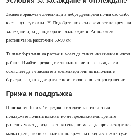
Условия за засаждане и отглеждане
Засадете оранжеви лилейници в добре дренирана почва със слабо
кисела до неутрална pH. Подобрете почвата с компост по време на
засаждането, за да подобрите плодородието. Разположете
растенията на разстояние 60-90 см.
Те имат бърз темп на растеж и могат да станат инвазивни в някои
райони. Имайте предвид местоположението на засаждане и
обмислете да ги засадите в контейнери или да използвате
бариери, за да предотвратите неконтролирано разпространение.
Грижа и поддръжка
Поливане:
Поливайте редовно младите растения, за да
поддържате почвата влажна, но не преовлажнена. Зрелите
растения могат да издържат на суша, но могат да произвеждат по-
малко цветя, ако не се поливат по време на продължителни сухи