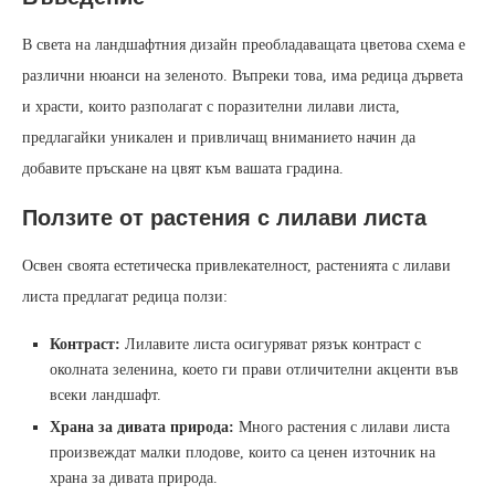
В света на ландшафтния дизайн преобладаващата цветова схема е
различни нюанси на зеленото. Въпреки това, има редица дървета
и храсти, които разполагат с поразителни лилави листа,
предлагайки уникален и привличащ вниманието начин да
добавите пръскане на цвят към вашата градина.
Ползите от растения с лилави листа
Освен своята естетическа привлекателност, растенията с лилави
листа предлагат редица ползи:
Контраст:
Лилавите листа осигуряват рязък контраст с
околната зеленина, което ги прави отличителни акценти във
всеки ландшафт.
Храна за дивата природа:
Много растения с лилави листа
произвеждат малки плодове, които са ценен източник на
храна за дивата природа.