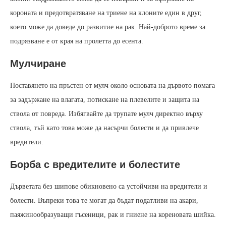
короната и предотвратяване на триене на клоните един в друг,
което може да доведе до развитие на рак. Най-доброто време за
подрязване е от края на пролетта до есента.
Мулчиране
Поставянето на пръстен от мулч около основата на дървото помага
за задържане на влагата, потискане на плевелите и защита на
ствола от повреда. Избягвайте да трупате мулч директно върху
ствола, тъй като това може да насърчи болести и да привлече
вредители.
Борба с вредителите и болестите
Дърветата без шипове обикновено са устойчиви на вредители и
болести. Въпреки това те могат да бъдат податливи на акари,
паяжинообразуващи гъсеници, рак и гниене на кореновата шийка.