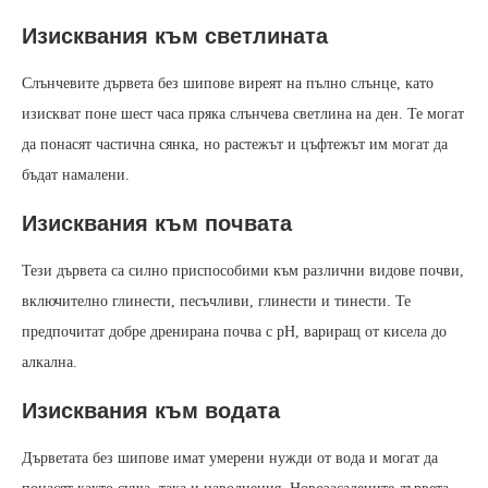
Изисквания към светлината
Слънчевите дървета без шипове виреят на пълно слънце, като
изискват поне шест часа пряка слънчева светлина на ден. Те могат
да понасят частична сянка, но растежът и цъфтежът им могат да
бъдат намалени.
Изисквания към почвата
Тези дървета са силно приспособими към различни видове почви,
включително глинести, песъчливи, глинести и тинести. Те
предпочитат добре дренирана почва с pH, вариращ от кисела до
алкална.
Изисквания към водата
Дърветата без шипове имат умерени нужди от вода и могат да