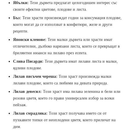
Ябълки:
Тези дървета предлагат целогодишен интерес със
своите ефектни цветове, плодове и листа.
Бъз:
Тези храсти произвеждат годни за консумация плодове,
които могат да се използват в конфитюри, желе и други
рецепти.
Японски кленове:
Тези малки дървета или храсти имат
отличителни, дълбоко нарязани листа, които се превръщат в
брилянтни нюанси на лилаво през есента.
Слива Писарди:
Тези дървета имат лилави листа и малки,
ядливи плодове.
Лилав пясъчен череша:
Този храст произвежда малки
лилави плодове, които са любими на дивата природа.
Лилав девесил:
Този храст има лилава зеленина и бели или
розови цветя, което го прави универсален избор за всеки
пейзаж.
Лилав смрадлика:
Този храст получава името си от
пухкавите топки от неоплодени цветя, които приличат на
дим.