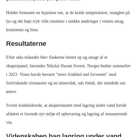
Holdet fremsatte en hypotese om, at de kolde temperaturer, manglen på
lys og det høje tryk ville resultere i unikke ændringer i vinens smag,
konsistens og brus.
Resultaterne
Efter seks måneder blev flaskerne hentet op og smagt af et
ekspertpanel, herunder Nikolai Haram Svorte, Norges bedste sommelier
i 2023. Vinen havde bevaret “mere friskhed end forventet” med
forfriskende citrusnoter og en mineralsk, salt finish, der mindede om
østers.
Svorte konkluderede, at eksperimentet med lagring under vand havde
afsløret et lovende nyt miljø til opbevaring og lagring af mousserende
vin.
Videnskaben bag lagring under vand