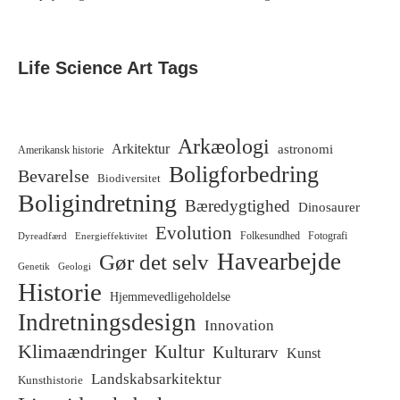
Life Science Art Tags
Arkæologi
Arkitektur
astronomi
Amerikansk historie
Boligforbedring
Bevarelse
Biodiversitet
Boligindretning
Bæredygtighed
Dinosaurer
Evolution
Dyreadfærd
Energieffektivitet
Folkesundhed
Fotografi
Havearbejde
Gør det selv
Genetik
Geologi
Historie
Hjemmevedligeholdelse
Indretningsdesign
Innovation
Klimaændringer
Kultur
Kulturarv
Kunst
Landskabsarkitektur
Kunsthistorie