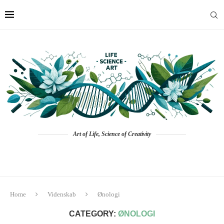
Art of Life, Science of Creativity
Home
Videnskab
Ønologi
CATEGORY:
ØNOLOGI