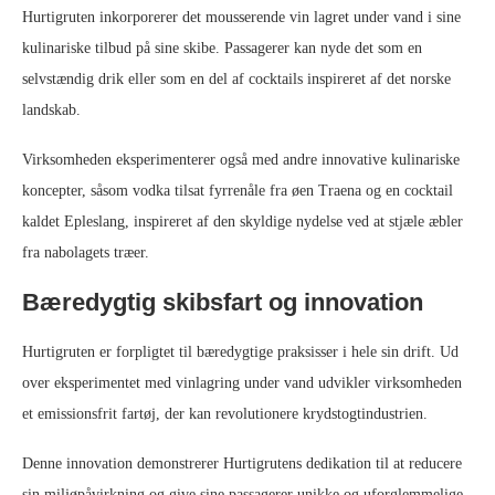
Hurtigruten inkorporerer det mousserende vin lagret under vand i sine
kulinariske tilbud på sine skibe. Passagerer kan nyde det som en
selvstændig drik eller som en del af cocktails inspireret af det norske
landskab.
Virksomheden eksperimenterer også med andre innovative kulinariske
koncepter, såsom vodka tilsat fyrrenåle fra øen Traena og en cocktail
kaldet Epleslang, inspireret af den skyldige nydelse ved at stjæle æbler
fra nabolagets træer.
Bæredygtig skibsfart og innovation
Hurtigruten er forpligtet til bæredygtige praksisser i hele sin drift. Ud
over eksperimentet med vinlagring under vand udvikler virksomheden
et emissionsfrit fartøj, der kan revolutionere krydstogtindustrien.
Denne innovation demonstrerer Hurtigrutens dedikation til at reducere
sin miljøpåvirkning og give sine passagerer unikke og uforglemmelige