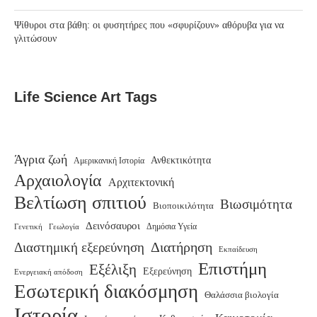
Ψίθυροι στα βάθη: οι φυσητήρες που «σφυρίζουν» αθόρυβα για να
γλιτώσουν
Life Science Art Tags
Άγρια ζωή
Ανθεκτικότητα
Αμερικανική Ιστορία
Αρχαιολογία
Αρχιτεκτονική
Βελτίωση σπιτιού
Βιωσιμότητα
Βιοποικιλότητα
Δεινόσαυροι
Γενετική
Δημόσια Υγεία
Γεωλογία
Διατήρηση
Διαστημική εξερεύνηση
Εκπαίδευση
Επιστήμη
Εξέλιξη
Εξερεύνηση
Ενεργειακή απόδοση
Εσωτερική διακόσμηση
Θαλάσσια βιολογία
Ιστορία