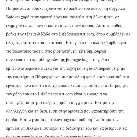
Πέτρος πάντα βρίσκει χρόνο για το αληθινό του πάθος: τη συγγραφή.
Βρίσκει χαρά στον γραπτό λόγο και πιστεύει στη δύναμή του να
ενημερώνει, να εμπνέει και να συνδέει ανθρώπους. Αυτό το πάθος
βρήκε την τέλεια διέξοδο στο LifeScienceArt.com, όπου συμβάλλει σε
όλες τις ενότητες του ιστότοπου. Είτε γράφει προκλητικά άρθρα για
τις τελευταίες τάσεις στις βιοεπιστήμες, είτε δημιουργεί
συναρπαστικά προφίλ ηγετών της βιομηχανίας, είτε γράφει
εμπεριστατωμένα κείμενα για την τέχνη και τη διασταύρωσή της με
την επιστήμη, ο Πέτρος φέρνει μια μοναδική φωνή και προοπτική στο
έργο του. Ένα από τα στοιχεία που εκτιμά περισσότερο ο Πέτρος για
τον ρόλο του στο LifeScienceArt.com είναι η ευκαιρία να
συνεργάζεται με μια υπέροχη ομάδα συγγραφέων. Εκτιμά την
αλληλεγγύη και τη δέσμευση στην αριστεία που χαρακτηρίζουν την
ομάδα. Η συνεργασία με ταλαντούχα και παθιασμένα άτομα τον
εμπνέει να βελτιώνει συνεχώς τις δεξιότητές του και να διευρύνει τα
όρια της γραφής του. Εκτός από τις επαγγελματικές του