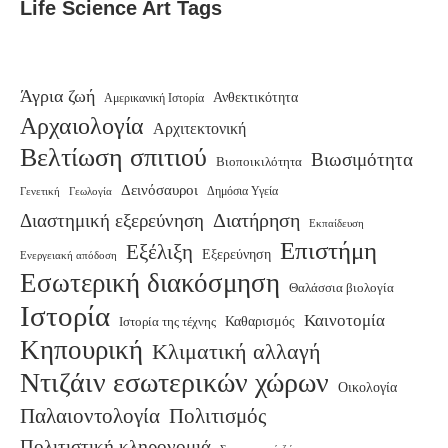
Life Science Art Tags
Άγρια ζωή
Ανθεκτικότητα
Αμερικανική Ιστορία
Αρχαιολογία
Αρχιτεκτονική
Βελτίωση σπιτιού
Βιωσιμότητα
Βιοποικιλότητα
Δεινόσαυροι
Γενετική
Δημόσια Υγεία
Γεωλογία
Διατήρηση
Διαστημική εξερεύνηση
Εκπαίδευση
Επιστήμη
Εξέλιξη
Εξερεύνηση
Ενεργειακή απόδοση
Εσωτερική διακόσμηση
Θαλάσσια βιολογία
Ιστορία
Καινοτομία
Καθαρισμός
Ιστορία της τέχνης
Κηπουρική
Κλιματική αλλαγή
Ντιζάιν εσωτερικών χώρων
Οικολογία
Παλαιοντολογία
Πολιτισμός
Πολιτιστική κληρονομιά