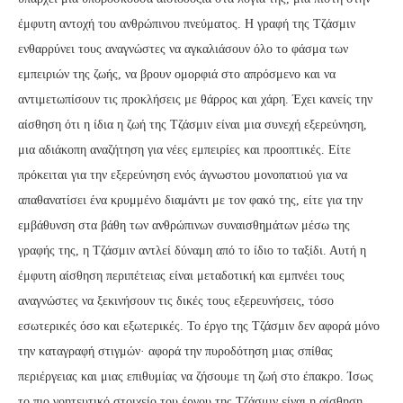
έμφυτη αντοχή του ανθρώπινου πνεύματος. Η γραφή της Τζάσμιν
ενθαρρύνει τους αναγνώστες να αγκαλιάσουν όλο το φάσμα των
εμπειριών της ζωής, να βρουν ομορφιά στο απρόσμενο και να
αντιμετωπίσουν τις προκλήσεις με θάρρος και χάρη. Έχει κανείς την
αίσθηση ότι η ίδια η ζωή της Τζάσμιν είναι μια συνεχή εξερεύνηση,
μια αδιάκοπη αναζήτηση για νέες εμπειρίες και προοπτικές. Είτε
πρόκειται για την εξερεύνηση ενός άγνωστου μονοπατιού για να
απαθανατίσει ένα κρυμμένο διαμάντι με τον φακό της, είτε για την
εμβάθυνση στα βάθη των ανθρώπινων συναισθημάτων μέσω της
γραφής της, η Τζάσμιν αντλεί δύναμη από το ίδιο το ταξίδι. Αυτή η
έμφυτη αίσθηση περιπέτειας είναι μεταδοτική και εμπνέει τους
αναγνώστες να ξεκινήσουν τις δικές τους εξερευνήσεις, τόσο
εσωτερικές όσο και εξωτερικές. Το έργο της Τζάσμιν δεν αφορά μόνο
την καταγραφή στιγμών· αφορά την πυροδότηση μιας σπίθας
περιέργειας και μιας επιθυμίας να ζήσουμε τη ζωή στο έπακρο. Ίσως
το πιο γοητευτικό στοιχείο του έργου της Τζάσμιν είναι η αίσθηση