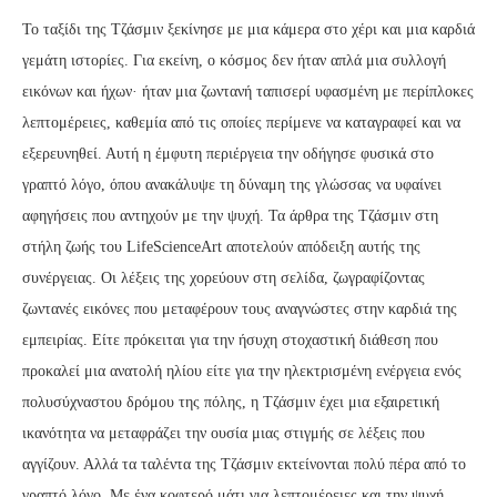
Το ταξίδι της Τζάσμιν ξεκίνησε με μια κάμερα στο χέρι και μια καρδιά
γεμάτη ιστορίες. Για εκείνη, ο κόσμος δεν ήταν απλά μια συλλογή
εικόνων και ήχων· ήταν μια ζωντανή ταπισερί υφασμένη με περίπλοκες
λεπτομέρειες, καθεμία από τις οποίες περίμενε να καταγραφεί και να
εξερευνηθεί. Αυτή η έμφυτη περιέργεια την οδήγησε φυσικά στο
γραπτό λόγο, όπου ανακάλυψε τη δύναμη της γλώσσας να υφαίνει
αφηγήσεις που αντηχούν με την ψυχή. Τα άρθρα της Τζάσμιν στη
στήλη ζωής του LifeScienceArt αποτελούν απόδειξη αυτής της
συνέργειας. Οι λέξεις της χορεύουν στη σελίδα, ζωγραφίζοντας
ζωντανές εικόνες που μεταφέρουν τους αναγνώστες στην καρδιά της
εμπειρίας. Είτε πρόκειται για την ήσυχη στοχαστική διάθεση που
προκαλεί μια ανατολή ηλίου είτε για την ηλεκτρισμένη ενέργεια ενός
πολυσύχναστου δρόμου της πόλης, η Τζάσμιν έχει μια εξαιρετική
ικανότητα να μεταφράζει την ουσία μιας στιγμής σε λέξεις που
αγγίζουν. Αλλά τα ταλέντα της Τζάσμιν εκτείνονται πολύ πέρα από το
γραπτό λόγο. Με ένα κοφτερό μάτι για λεπτομέρειες και την ψυχή