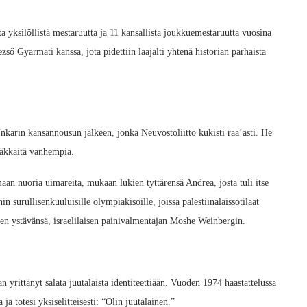
ista yksilöllistä mestaruutta ja 11 kansallista joukkuemestaruutta vuosina
ő Gyarmati kanssa, jota pidettiin laajalti yhtenä historian parhaista
karin kansannousun jälkeen, jonka Neuvostoliitto kukisti raa’asti. He
iäkkäitä vanhempia.
maan nuoria uimareita, mukaan lukien tyttärensä Andrea, josta tuli itse
surullisenkuuluisille olympiakisoille, joissa palestiinalaissotilaat
nen ystävänsä, israelilaisen painivalmentajan Moshe Weinbergin.
 yrittänyt salata juutalaista identiteettiään. Vuoden 1974 haastattelussa
 ja totesi yksiselitteisesti: “Olin juutalainen.”