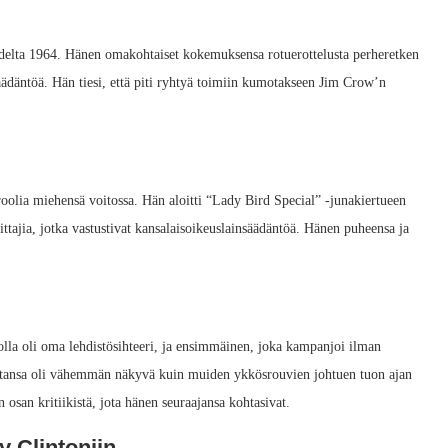
delta 1964. Hänen omakohtaiset kokemuksensa rotuerottelusta perheretken
ädäntöä. Hän tiesi, että piti ryhtyä toimiin kumotakseen Jim Crow’n
oolia miehensä voitossa. Hän aloitti “Lady Bird Special” -junakiertueen
ttajia, jotka vastustivat kansalaisoikeuslainsäädäntöä. Hänen puheensa ja
olla oli oma lehdistösihteeri, ja ensimmäinen, joka kampanjoi ilman
valtansa oli vähemmän näkyvä kuin muiden ykkösrouvien johtuen tuon ajan
n osan kritiikistä, jota hänen seuraajansa kohtasivat.
y Clintoniin