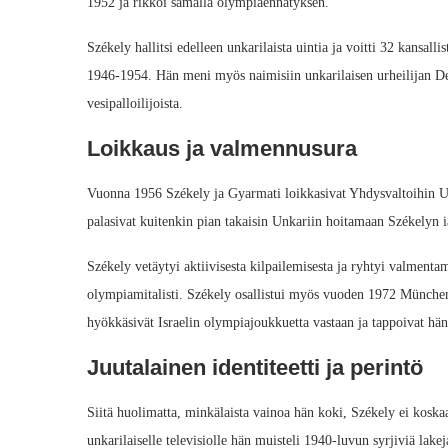
1952 ja rikkoi samalla olympiaennätyksen.
Székely hallitsi edelleen unkarilaista uintia ja voitti 32 kansall
1946-1954. Hän meni myös naimisiin unkarilaisen urheilijan Dezs
vesipalloilijoista.
Loikkaus ja valmennusura
Vuonna 1956 Székely ja Gyarmati loikkasivat Yhdysvaltoihin Un
palasivat kuitenkin pian takaisin Unkariin hoitamaan Székelyn 
Székely vetäytyi aktiivisesta kilpailemisesta ja ryhtyi valmenta
olympiamitalisti. Székely osallistui myös vuoden 1972 Münchenin 
hyökkäsivät Israelin olympiajoukkuetta vastaan ja tappoivat hä
Juutalainen identiteetti ja perintö
Siitä huolimatta, minkälaista vainoa hän koki, Székely ei koskaan
unkarilaiselle televisiolle hän muisteli 1940-luvun syrjiviä lakeja