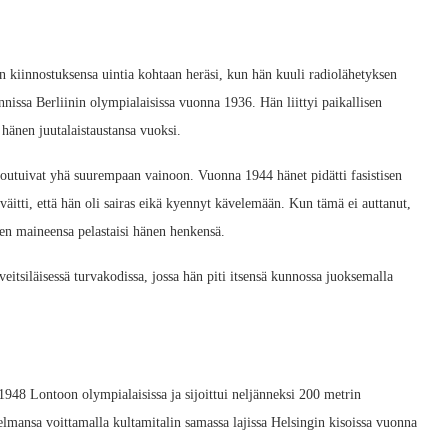
 kiinnostuksensa uintia kohtaan heräsi, kun hän kuuli radiolähetyksen
nissa Berliinin olympialaisissa vuonna 1936. Hän liittyi paikallisen
hänen juutalaistaustansa vuoksi.
joutuivat yhä suurempaan vainoon. Vuonna 1944 hänet pidätti fasistisen
 väitti, että hän oli sairas eikä kyennyt kävelemään. Kun tämä ei auttanut,
änen maineensa pelastaisi hänen henkensä.
eitsiläisessä turvakodissa, jossa hän piti itsensä kunnossa juoksemalla
1948 Lontoon olympialaisissa ja sijoittui neljänneksi 200 metrin
mansa voittamalla kultamitalin samassa lajissa Helsingin kisoissa vuonna