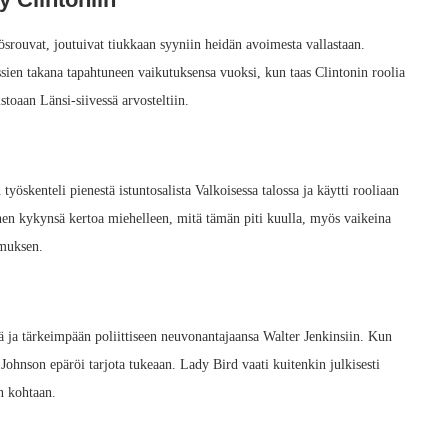
rouvat, joutuivat tiukkaan syyniin heidän avoimesta vallastaan.
sien takana tapahtuneen vaikutuksensa vuoksi, kun taas Clintonin roolia
oaan Länsi-siivessä arvosteltiin.
öskenteli pienestä istuntosalista Valkoisessa talossa ja käytti rooliaan
nen kykynsä kertoa miehelleen, mitä tämän piti kuulla, myös vaikeina
amuksen.
ä ja tärkeimpään poliittiseen neuvonantajaansa Walter Jenkinsiin. Kun
Johnson epäröi tarjota tukeaan. Lady Bird vaati kuitenkin julkisesti
n kohtaan.