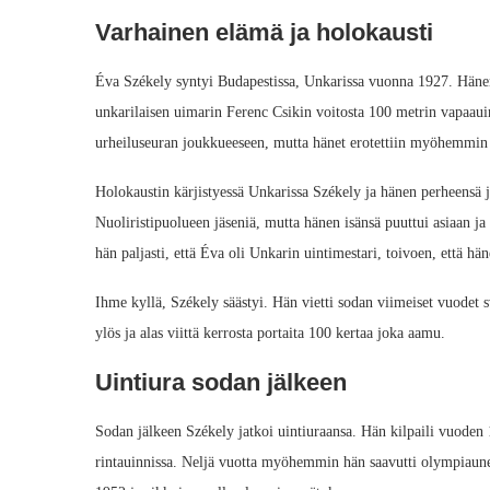
Varhainen elämä ja holokausti
Éva Székely syntyi Budapestissa, Unkarissa vuonna 1927. Hänen
unkarilaisen uimarin Ferenc Csikin voitosta 100 metrin vapaauin
urheiluseuran joukkueeseen, mutta hänet erotettiin myöhemmin 
Holokaustin kärjistyessä Unkarissa Székely ja hänen perheensä 
Nuoliristipuolueen jäseniä, mutta hänen isänsä puuttui asiaan ja
hän paljasti, että Éva oli Unkarin uintimestari, toivoen, että h
Ihme kyllä, Székely säästyi. Hän vietti sodan viimeiset vuodet sv
ylös ja alas viittä kerrosta portaita 100 kertaa joka aamu.
Uintiura sodan jälkeen
Sodan jälkeen Székely jatkoi uintiuraansa. Hän kilpaili vuoden 
rintauinnissa. Neljä vuotta myöhemmin hän saavutti olympiaunel