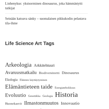
Linhenykus: yksisorminen dinosaurus, joka hämmästytti
tutkijat
Seinään katoava sänky – suomalaisen pikkukodin pelastava
tila-ihme
Life Science Art Tags
Arkeologia
Arkkitehtuuri
Avaruusmatkailu
Dinosaurus
Biodiversiteetti
Ekologia
Eläinten käyttäytyminen
Elämäntieteen taide
Energiatehokkuus
Historia
Evoluutio
Genetiikka
Geologia
Ilmastonmuutos
Innovaatio
Huonekasvit