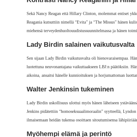
Sekä Nancy Reagan että Hillary Clinton, molemmat entiset ykkös
Reagania kutsuttiin nimellä “Evita” ja “The Missus” hänen kulis
miehensä terveydenhuoltouudistussuunnitelmassa ja hänen toimist
Lady Birdin salainen vaikutusvalta
Sen sijaan Lady Birdin vaikutusvalta oli hienovaraisempaa. Hän ty
luotettuna neuvonantajana vaikuttaakseen LBJ:n päätöksiin. Hä
aikoina, ansaitsi hänelle kunnioituksen ja horjumattoman luott
Walter Jenkinsin tukeminen
Lady Birdin uskollisuus ulottui myös hänen läheiseen ystävääns
Jenkins pidätettiin “homoseksuaalimoraalin” syytteellä, Lyndon 
ilmaisemaan heidän tukensa osoittaen sitoutumisensa lähipiiriää
Myöhempi elämä ja perintö