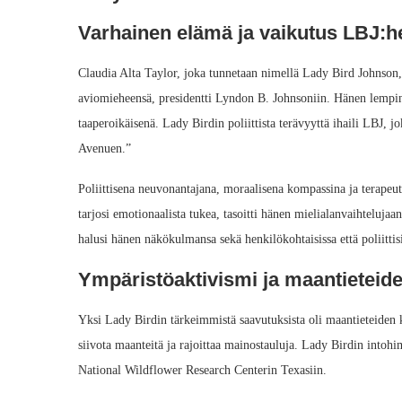
Varhainen elämä ja vaikutus LBJ:h
Claudia Alta Taylor, joka tunnetaan nimellä Lady Bird Johnson,
aviomieheensä, presidentti Lyndon B. Johnsoniin. Hänen lempi
taaperoikäisenä. Lady Birdin poliittista terävyyttä ihaili LBJ,
Avenuen.”
Poliittisena neuvonantajana, moraalisena kompassina ja terapeut
tarjosi emotionaalista tukea, tasoitti hänen mielialanvaihteluja
halusi hänen näkökulmansa sekä henkilökohtaisissa että poliittisi
Ympäristöaktivismi ja maantieteid
Yksi Lady Birdin tärkeimmistä saavutuksista oli maantieteiden 
siivota maanteitä ja rajoittaa mainostauluja. Lady Birdin intoh
National Wildflower Research Centerin Texasiin.