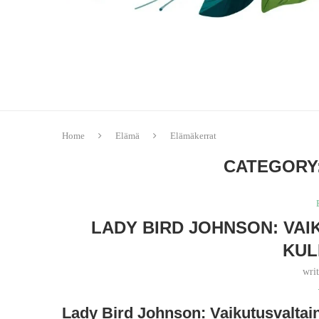
Home
Elämä
Elämäkerrat
CATEGORY
LADY BIRD JOHNSON: VA
KUL
wri
Lady Bird Johnson: Vaikutusvaltai