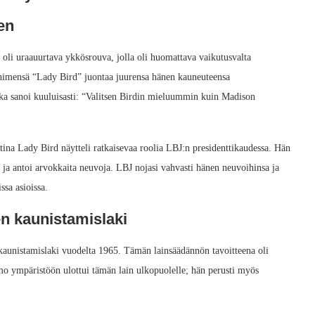
en
 oli uraauurtava ykkösrouva, jolla oli huomattava vaikutusvalta
nimensä “Lady Bird” juontaa juurensa hänen kauneuteensa
 joka sanoi kuuluisasti: “Valitsen Birdin mieluummin kuin Madison
tina Lady Bird näytteli ratkaisevaa roolia LBJ:n presidenttikaudessa. Hän
an ja antoi arvokkaita neuvoja. LBJ nojasi vahvasti hänen neuvoihinsa ja
ssa asioissa.
en kaunistamislaki
kaunistamislaki vuodelta 1965. Tämän lainsäädännön tavoitteena oli
imo ympäristöön ulottui tämän lain ulkopuolelle; hän perusti myös