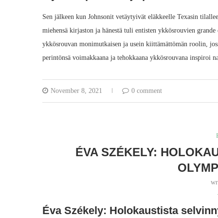
Sen jälkeen kun Johnsonit vetäytyivät eläkkeelle Texasin tilalle
miehensä kirjaston ja hänestä tuli entisten ykkösrouvien grande 
ykkösrouvan monimutkaisen ja usein kiittämättömän roolin, jossa
perintönsä voimakkaana ja tehokkaana ykkösrouvana inspiroi nais
November 8, 2021
0 comment
ÉVA SZÉKELY: HOLOKAU
OLYMP
wr
Éva Székely: Holokaustista selvinny