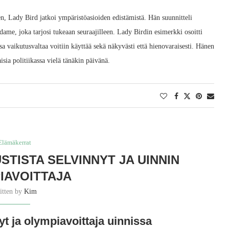
en, Lady Bird jatkoi ympäristöasioiden edistämistä. Hän suunnitteli
dame, joka tarjosi tukeaan seuraajilleen. Lady Birdin esimerkki osoitti
 vaikutusvaltaa voitiin käyttää sekä näkyvästi että hienovaraisesti. Hänen
ia politiikassa vielä tänäkin päivänä.
Elämäkerrat
STISTA SELVINNYT JA UINNIN
IAVOITTAJA
itten by
Kim
t ja olympiavoittaja uinnissa