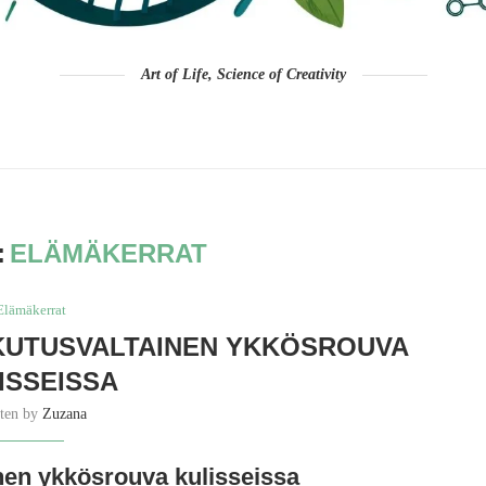
Art of Life, Science of Creativity
:
ELÄMÄKERRAT
Elämäkerrat
IKUTUSVALTAINEN YKKÖSROUVA
ISSEISSA
tten by
Zuzana
nen ykkösrouva kulisseissa