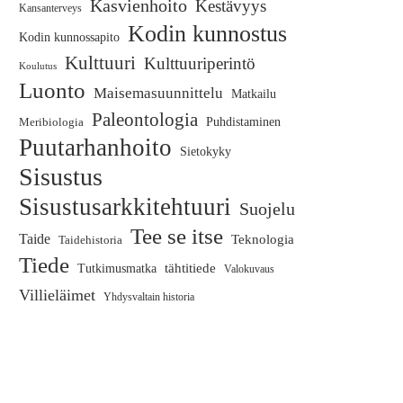
Kasvienhoito
Kestävyys
Kansanterveys
Kodin kunnostus
Kodin kunnossapito
Kulttuuri
Kulttuuriperintö
Koulutus
Luonto
Maisemasuunnittelu
Matkailu
Paleontologia
Meribiologia
Puhdistaminen
Puutarhanhoito
Sietokyky
Sisustus
Sisustusarkkitehtuuri
Suojelu
Tee se itse
Taide
Teknologia
Taidehistoria
Tiede
tähtitiede
Tutkimusmatka
Valokuvaus
Villieläimet
Yhdysvaltain historia