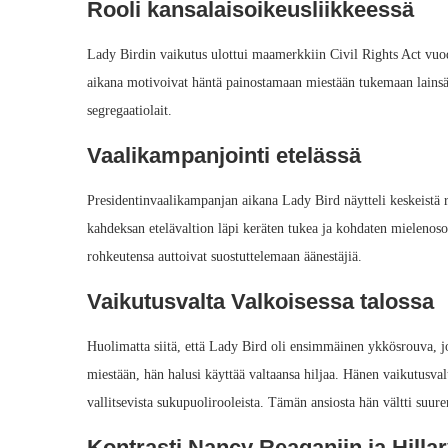
Rooli kansalaisoikeusliikkeessä
Lady Birdin vaikutus ulottui maamerkkiin Civil Rights Act vuo
aikana motivoivat häntä painostamaan miestään tukemaan lainsä
segregaatiolait.
Vaalikampanjointi etelässä
Presidentinvaalikampanjan aikana Lady Bird näytteli keskeistä r
kahdeksan etelävaltion läpi keräten tukea ja kohdaten mielenosoi
rohkeutensa auttoivat suostuttelemaan äänestäjiä.
Vaikutusvalta Valkoisessa talossa
Huolimatta siitä, että Lady Bird oli ensimmäinen ykkösrouva, j
miestään, hän halusi käyttää valtaansa hiljaa. Hänen vaikutus
vallitsevista sukupuolirooleista. Tämän ansiosta hän vältti suure
Kontrasti Nancy Reaganiin ja Hillar