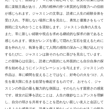
底に楽観主義があり、人間の精神の持つ本質的な回復力への信頼
が感じられます。ジャスミンの文章は、読者に人生の経験全体を
受け入れ、予期しない場所に美を見出し、勇気と優雅さをもって
挑戦に立ち向かうことを奨励します。 ジャスミン自身の人生も
また、常に新しい経験や視点を求める継続的な探求の旅であると
感じられます。彼女がレンズを通して隠れた宝石を捉えるために
道を外れたり、執筆を通じて人間の感情の深みへと飛び込んだり
するたびに、ジャスミンは旅そのものに喜びを見出しています。
この冒険心は伝染し、読者に内面的にも外面的にも自分自身の探
求を始めるようにインスピレーションを与えます。ジャスミンの
作品は、単に瞬間を捉えることではなく、好奇心の火をつけ、人
生を最大限に生きる欲望を喚起するものです。 おそらく、ジャ
スミンの作品の最も魅力的な側面は、そのもたらす親密さの感覚
です。彼女の記事を読むことは、人生の微妙なニュアンスを理解
し、自分の弱さを共有することを恐れない親しい友人と会話して
いるような感覚です。読者と個人的なレベルでつながるこの能力