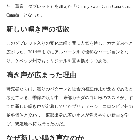
た二重音（ダブレット）を加えた「Oh, my sweet Cana-Cana-Cana-
Canada」となった。
新しい鳴き声の拡散
このダブレット入りの変化は瞬く間に人気を博し、カナダ東へと
広がった。2014年までにアルバータ州で優勢なバージョンとな
り、ケベック州でもオリジナルを置き換えつつある。
鳴き声が広まった理由
研究者たちは、渡りのパターンと社会的相互作用が要因であると
考えている。季節の渡り中、東部カナダの白い喉のスズメが、す
でに新しい鳴き声が定着していたブリティッシュコロンビア州の
越冬個体と交わり、東部出身の若いオスが覚えやすい新曲を学
び、繁殖地へ持ち帰ったのだ。
なぜ新しい鳴き声なのか