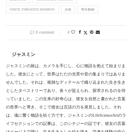
WHITE-THROATED SPARROW
自然
野生動物
0 comment
0
ジャスミン
ジャスミンの旅は、カメラを手にし、心に物語を抱えて始まりま
した。彼女にとって、世界はただの光景や音の集まりではありま
せんでした。それは、複雑なディテールで織り込まれた生き生き
としたタペストリーであり、各々が捉えられ、探求されるのを待
っていました。この生来の好奇心は、彼女を自然と書かれた言葉
の世界へと導き、そこで彼女は言語の力を発見しました。それ
は、魂に響く物語を紡ぐ力です。ジャスミンのLifeScienceArtのラ
イフセクションでの記事は、このシナジーの証です。彼女の言葉
はページ上で踊り、生き生きとした絵を描き、読者を体験の中心