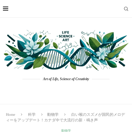
Art of Life, Science of Creativity
Home
科学
動物学
白い喉のスズメが国民的メロデ
ィーをアップデート！カナダ中で大流行の新・鳴き声
動物学