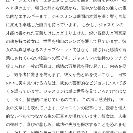
へと導きます。朝日の静かな瞑想から、賑やかな都会の通りの電
気的なエネルギーまで、ジャスミンは瞬間の本質を深く響く言葉
に変える卓越した能力を持っています。 しかし、ジャスミンの
才能は書かれた言葉だけにとどまりません。鋭い観察力と写真家
の魂を持つ彼女は、世界を独自のレンズを通して見ています。彼
女の写真は単なるスナップショットではなく、隠された感情や言
葉にされていない物語への窓です。ジャスミンの独特のタッチで
捉えられた一枚の写真は、感情の万華鏡を呼び起こし、内省を促
し、観る者に驚きを与えます。彼女が光と影を使いこなし、日常
の中に美を見つける方法は、彼女の芸術的なビジョンについて多
くを語っています。ジャスミンは単に世界を見ているだけではな
く、深く、情熱的に感じているのです。 この深い感受性は、彼
女の文章にも表れています。ジャスミンの記事には、読者と個人
的なレベルでつながる生の正直さが溢れています。彼女は、人生
の複雑さ、喜びや悲しみ、成功や失敗を探求することを恐れませ
ん。そして、困難なテーマに取り組む時でも、彼女の言葉には根