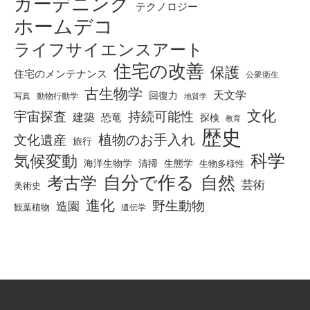
ガーデニング
テクノロジー
ホームデコ
ライフサイエンスアート
住宅の改善
保護
住宅のメンテナンス
公衆衛生
古生物学
天文学
回復力
写真
動物行動学
地質学
文化
宇宙探査
持続可能性
建築
恐竜
探検
教育
歴史
植物のお手入れ
文化遺産
旅行
科学
気候変動
海洋生物学
清掃
生態学
生物多様性
自分で作る
考古学
自然
芸術
美術史
進化
野生動物
造園
観葉植物
遺伝学