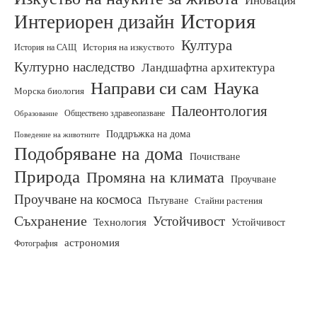
Иновация
История
Интериорен дизайн
Култура
История на САЩ
История на изкуството
Културно наследство
Ландшафтна архитектура
Направи си сам
Наука
Морска биология
Палеонтология
Образование
Обществено здравеопазване
Поддръжка на дома
Поведение на животните
Подобряване на дома
Почистване
Природа
Промяна на климата
Проучване
Проучване на космоса
Пътуване
Стайни растения
Съхранение
Устойчивост
Технология
Устойчивост
астрономия
Фотография