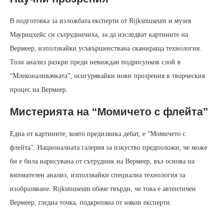
В подготовка за изложбата експерти от Rijksmuseum и музея
Маурицхейс си сътрудничиха, за да изследват картините на
Вермеер, използвайки усъвършенствана сканираща технология.
Този анализ разкри преди невиждан подрисунков слой в
“Млеконаливачката”, осигурявайки нови прозрения в творческия
процес на Вермеер.
Мистерията на “Момичето с флейта”
Една от картините, която предизвика дебат, е “Момичето с
флейта”. Националната галерия за изкуство предположи, че може
би е била нарисувана от сътрудник на Вермеер, въз основа на
внимателен анализ, използвайки специална технология за
изобразяване. Rijksmuseum обаче твърди, че това е автентичен
Вермеер, гледна точка, подкрепяна от някои експерти.