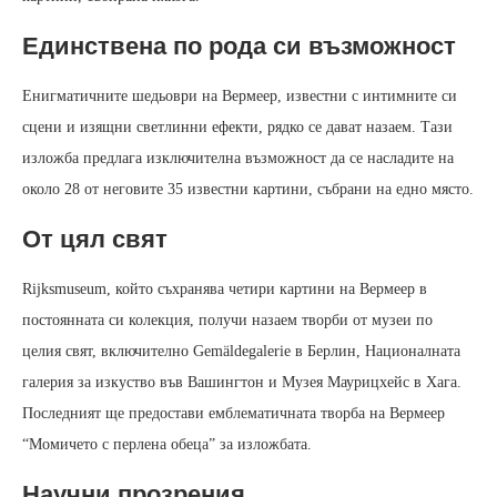
Единствена по рода си възможност
Енигматичните шедьоври на Вермеер, известни с интимните си
сцени и изящни светлинни ефекти, рядко се дават назаем. Тази
изложба предлага изключителна възможност да се насладите на
около 28 от неговите 35 известни картини, събрани на едно място.
От цял свят
Rijksmuseum, който съхранява четири картини на Вермеер в
постоянната си колекция, получи назаем творби от музеи по
целия свят, включително Gemäldegalerie в Берлин, Националната
галерия за изкуство във Вашингтон и Музея Маурицхейс в Хага.
Последният ще предостави емблематичната творба на Вермеер
“Момичето с перлена обеца” за изложбата.
Научни прозрения