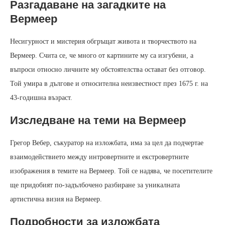
Разгадаване на загадките на
Вермеер
Несигурност и мистерия обгръщат живота и творчеството на
Вермеер. Счита се, че много от картините му са изгубени, а
въпроси относно личните му обстоятелства остават без отговор.
Той умира в дългове и относителна неизвестност през 1675 г. на
43-годишна възраст.
Изследване на теми на Вермеер
Грегор Вебер, съкуратор на изложбата, има за цел да подчертае
взаимодействието между интровертните и екстровертните
изображения в темите на Вермеер. Той се надява, че посетителите
ще придобият по-задълбочено разбиране за уникалната
артистична визия на Вермеер.
Подробности за изложбата