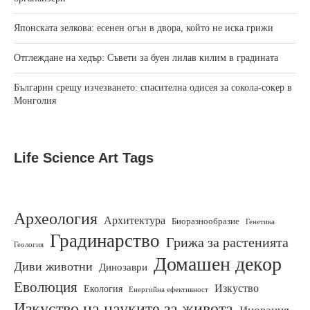
Японската зелкова: есенен огън в двора, който не иска грижи
Отглеждане на хедър: Съвети за буен лилав килим в градината
Българин срещу изчезването: спасителна одисея за сокола-сокер в
Монголия
Life Science Art Tags
Археология
Архитектура
Биоразнообразие
Генетика
Градинарство
Грижа за растенията
Геология
Домашен декор
Диви животни
Динозаври
Еволюция
Изкуство
Екология
Енергийна ефективност
Изкуство на науките за живота