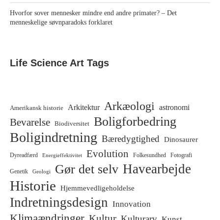
Hvorfor sover mennesker mindre end andre primater? – Det
menneskelige søvnparadoks forklaret
Life Science Art Tags
Arkæologi
Arkitektur
astronomi
Amerikansk historie
Boligforbedring
Bevarelse
Biodiversitet
Boligindretning
Bæredygtighed
Dinosaurer
Evolution
Dyreadfærd
Folkesundhed
Fotografi
Energieffektivitet
Havearbejde
Gør det selv
Genetik
Geologi
Historie
Hjemmevedligeholdelse
Indretningsdesign
Innovation
Klimaændringer
Kultur
Kulturarv
Kunst