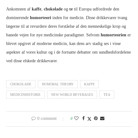
Ankomsten af
kaffe
,
chokolade
og
te
til Europa udfordrede den
dominerende
humorteori
inden for medicin. Disse drikkevarer tvang
lægerne til at revurdere deres forståelse af den menneskelige krop og
banede vejen for nye medicinske paradigmer. Selvom
humorteorien
er
blevet opgivet af moderne medicin, kan dens arv stadig ses i visse
aspekter af vores kultur og i de fortsatte debatter om sundhedsfordelene
ved disse elskede drikkevarer.
CHOKOLADE
HUMORAL THEORY
KAFFE
MEDICINHISTORIE
NEW WORLD BEVERAGES
TEA
0 comment
0