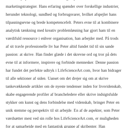
marketingstrategier. Hans erfaring spænder over forskellige industrier,
herunder teknologi, sundhed og forbrugsvarer, hvilket afspejler hans
tilpasningsevne og brede kompetencefelt. Peters evne til at kombinere
analytisk tænkning med kreativ problemløsning har gjort ham til en
værdifuld ressource i enhver organisation, han arbejder med. På trods
af sit travle professionelle liv har Peter altid fundet tid til sin sande
passion: at skrive. Han finder glæde i det skrevne ord og tror på dets
evne til at informere, inspirere og forbinde mennesker. Denne passion
har fundet det perfekte udtryk i LifeScienceArt.com, hvor han bidrager
til alle sektioner af siden. Uanset om det drejer sig om at skrive
tankevækkende artikler om de nyeste tendenser inden for livsvidenskab,
skabe engagerende profiler af brancheledere eller skrive indsigtsfulde
stykker om kunst og dens forbindelse med videnskab, bringer Peter en
unik stemme og perspektiv til sit arbejde. En af de aspekter, som Peter
værdsætter mest ved sin rolle hos LifeScienceArt.com, er muligheden
for at samarbejde med en fantastisk gruppe af skribenter. Han