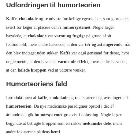
Udfordringen til humorteorien
Kaffe
,
chokolade
og
te
udviste forskellige egenskaber, som gjorde det
svært for læger at placere dem i
humorsystemet
. Nogle læger
hævdede, at
chokolade
var
varmt og fugtigt
på grund af sit
fedtindhold, mens andre hævdede, at den var
tør og astringerende
, når
den blev indtaget uden sukker.
Kaffe
var også genstand for debat, hvor
nogle mente, at den havde en
varmende effekt
, mens andre hævdede,
at den
kølede kroppen
ved at udtørre væsker.
Humorteoriens fald
Introduktionen af
kaffe
,
chokolade
og
te
afslørede begrænsningerne i
humorteorien
. Da nye medicinske paradigmer opstod i det 17.
århundrede, gik
humorsystemet
gradvist i opløsning. Nogle læger
begyndte at betragte kroppen som en række
mekaniske dele
, mens
andre fokuserede på dens
kemi
.