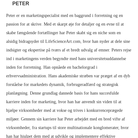
PETER
Peter er en marketingspecialist med en baggrund i forretning og en
passion for at skrive. Med et skarpt øje for detaljer og en evne til at
skabe fængslende fortællinger har Peter skabt sig en niche som en
alsidig bidragsyder til LifeScienceArt.com, hvor han nyder at dele sine
indsigter og ekspertise på tværs af et bredt udvalg af emner. Peters rejse
ind i marketingens verden begyndte med hans universitetsuddannelse
inden for forretning. Han opnåede en bachelorgrad i
erhvervsadministration. Hans akademiske stræben var præget af en dyb
forståelse for markedets dynamik, forbrugeradfærd og strategisk
planlægning. Denne grundlag dannede basis for hans succesfulde
karriere inden for marketing, hvor han har anvendt sin viden til at
hjælpe virksomheder med at vokse og trives i konkurrenceprægede
miljøer. Gennem sin karriere har Peter arbejdet med en bred vifte af
virksomheder, fra startups til store multinationale konglomerater, hvor
han har hjulpet dem med at udvikle og implementere effektive