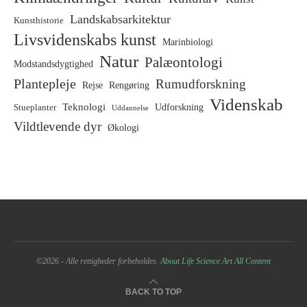
Landskabsarkitektur
Kunsthistorie
Livsvidenskabs kunst
Marinbiologi
Natur
Palæontologi
Modstandsdygtighed
Plantepleje
Rumudforskning
Rejse
Rengøring
Videnskab
Teknologi
Stueplanter
Udforskning
Uddannelse
Vildtlevende dyr
Økologi
©2026 - Alle rettigheder forbeholdes.
About Life Science Art
All Content
BACK TO TOP