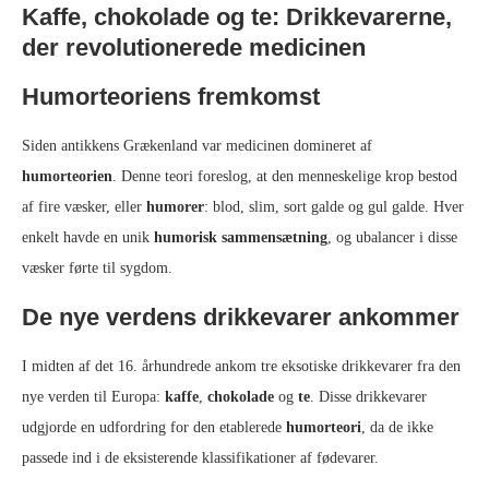
Kaffe, chokolade og te: Drikkevarerne,
der revolutionerede medicinen
Humorteoriens fremkomst
Siden antikkens Grækenland var medicinen domineret af
humorteorien
. Denne teori foreslog, at den menneskelige krop bestod
af fire væsker, eller
humorer
: blod, slim, sort galde og gul galde. Hver
enkelt havde en unik
humorisk sammensætning
, og ubalancer i disse
væsker førte til sygdom.
De nye verdens drikkevarer ankommer
I midten af det 16. århundrede ankom tre eksotiske drikkevarer fra den
nye verden til Europa:
kaffe
,
chokolade
og
te
. Disse drikkevarer
udgjorde en udfordring for den etablerede
humorteori
, da de ikke
passede ind i de eksisterende klassifikationer af fødevarer.