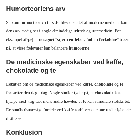
Humorteoriens arv
Selvom
humorteorien
til sidst blev erstattet af moderne medicin, kan
dens arv stadig ses i nogle almindelige udtryk og urtemedicin. For
eksempel afspejler udsagnet “
stjern en feber, fod en forkølelse
” troen
på, at visse fødevarer kan balancere
humorerne
.
De medicinske egenskaber ved kaffe,
chokolade og te
Debatten om de medicinske egenskaber ved
kaffe
,
chokolade
og
te
fortsætter den dag i dag. Nogle studier tyder på, at
chokolade
kan
hjælpe med vægttab, mens andre hævder, at
te
kan stimulere stofskiftet.
De sundhedsmæssige fordele ved
kaffe
forbliver et emne under løbende
drøftelse.
Konklusion