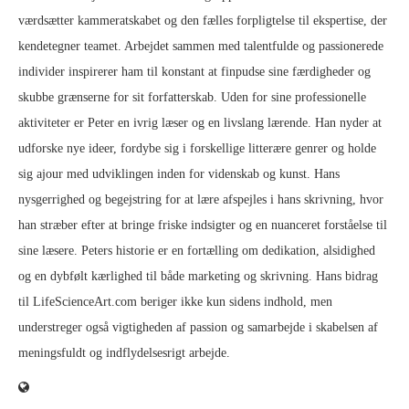
værdsætter kammeratskabet og den fælles forpligtelse til ekspertise, der
kendetegner teamet. Arbejdet sammen med talentfulde og passionerede
individer inspirerer ham til konstant at finpudse sine færdigheder og
skubbe grænserne for sit forfatterskab. Uden for sine professionelle
aktiviteter er Peter en ivrig læser og en livslang lærende. Han nyder at
udforske nye ideer, fordybe sig i forskellige litterære genrer og holde
sig ajour med udviklingen inden for videnskab og kunst. Hans
nysgerrighed og begejstring for at lære afspejles i hans skrivning, hvor
han stræber efter at bringe friske indsigter og en nuanceret forståelse til
sine læsere. Peters historie er en fortælling om dedikation, alsidighed
og en dybfølt kærlighed til både marketing og skrivning. Hans bidrag
til LifeScienceArt.com beriger ikke kun sidens indhold, men
understreger også vigtigheden af passion og samarbejde i skabelsen af
meningsfuldt og indflydelsesrigt arbejde.