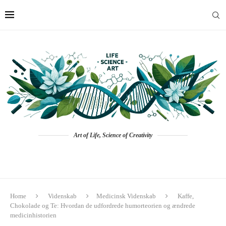
Art of Life, Science of Creativity
Home
Videnskab
Medicinsk Videnskab
Kaffe,
Chokolade og Te: Hvordan de udfordrede humorteorien og ændrede
medicinhistorien