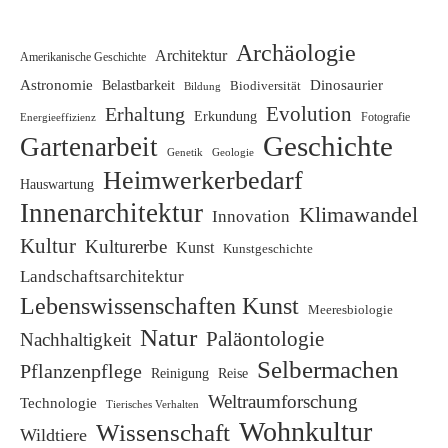
Archäologie
Architektur
Amerikanische Geschichte
Astronomie
Dinosaurier
Belastbarkeit
Biodiversität
Bildung
Evolution
Erhaltung
Erkundung
Energieeffizienz
Fotografie
Geschichte
Gartenarbeit
Genetik
Geologie
Heimwerkerbedarf
Hauswartung
Innenarchitektur
Klimawandel
Innovation
Kultur
Kulturerbe
Kunst
Kunstgeschichte
Landschaftsarchitektur
Lebenswissenschaften Kunst
Meeresbiologie
Natur
Paläontologie
Nachhaltigkeit
Selbermachen
Pflanzenpflege
Reinigung
Reise
Weltraumforschung
Technologie
Tierisches Verhalten
Wohnkultur
Wissenschaft
Wildtiere