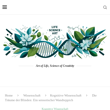
Art of Life, Science of Creativity
Home
Wissenschaft
Kognitive Wissenschaft
Die
Träume der Blinden: Ein sensorischer Wandteppich
Kognitive Wissenschaft