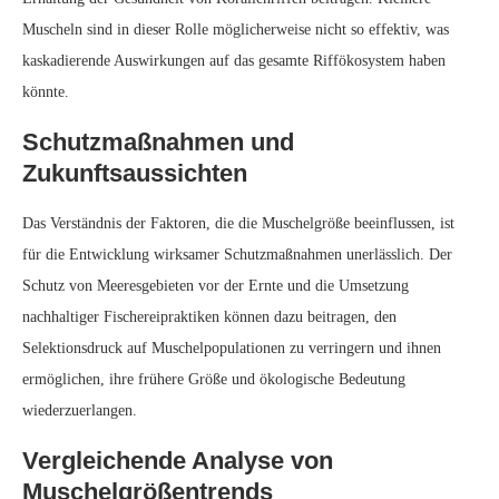
Durch den Vergleich fossiler Muschelschalen und archäologischer
Aufzeichnungen mit modernen Exemplaren haben Forscher
Erkenntnisse über den evolutionären Weg der Muscheln gewonnen.
Diese vergleichende Analyse hat die erheblichen Auswirkungen des
menschlichen Konsums auf die Art im Laufe der Zeit aufgezeigt.
Schlussfolgerung
Der Fall der schrumpfenden Muschel ist ein faszinierendes Beispiel
dafür, wie menschliche Handlungen, selbst bei geringer Intensität, die
evolutionäre Entwicklung einer Art beeinflussen können. Er
unterstreicht die Notwendigkeit einer sorgfältigen Verwaltung der
Meeresressourcen und die Bedeutung des Verständnisses der
ökologischen Folgen unserer Entscheidungen.
November 2, 2024
0 comment