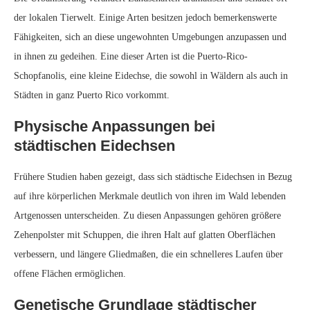
auf ihre körperlichen Merkmale deutlich von ihren im Wald lebenden
Artgenossen unterscheiden. Zu diesen Anpassungen gehören größere
Zehenpolster mit Schuppen, die ihren Halt auf glatten Oberflächen
verbessern, und längere Gliedmaßen, die ein schnelleres Laufen über
offene Flächen ermöglichen.
Genetische Grundlage städtischer
Anpassungen
Eine kürzlich in der renommierten Fachzeitschrift Proceedings of the
National Academy of Sciences veröffentlichte Studie befasst sich
eingehend mit der genetischen Grundlage dieser physischen
Anpassungen. Die Forscher untersuchten die Genome von 96 Puerto-
Rico-Schopfanolis aus drei Städten und den umliegenden Wäldern.
Ihre Analyse ergab 33 Gene, die spezifisch mit der Urbanisierung in
Verbindung stehen, darunter solche, die am Stoffwechsel und an der