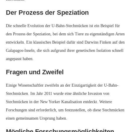
Die Untersuchung von U-Bahn-Stechmücken bietet spannende
Möglichkeiten für Forscher, die sich für Evolution und Anpassung
interessieren. Die einzigartige Umgebung der U-Bahn bietet ein
natürliches Labor, um zu untersuchen, wie sich Arten als Reaktion auf
neuartige Bedingungen schnell weiterentwickeln können.
Die U-Bahn: Ein Ort evolutionärer
Überraschungen
Die Londoner U-Bahn hat sich zu einem unerwarteten Zentrum
evolutionärer Aktivität entwickelt und zeigt die bemerkenswerte
Widerstandsfähigkeit und Anpassungsfähigkeit des Lebens. Das
Vorhandensein einer einzigartigen Stechmücken-Unterart in dieser
unterirdischen Welt unterstreicht die verborgenen Wunder, die selbst an
den unerwartetsten Orten zu finden sind.