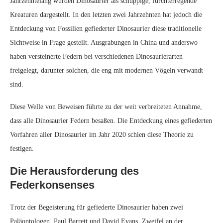
veröffentlichte Studie analysierte eine Datenbank mit Dinosaurier-
Hautabdrücken, um die Verbreitung von Federn und Schuppen zu
ermitteln.
Federn bei Ornithischiern und
Sauropoden
Die Studie ergab, dass zwar einige ornithischische Dinosaurier, wie der
Psittacosaurus, federartige Strukturen oder Filamente in ihrer Haut
hatten, die Mehrheit jedoch Schuppen oder Panzer aufwies. Auch bei
Sauropoden, den langhalsigen Riesen wie Brachiosaurus, waren
Schuppen die Norm.
Schuppen als der ursprüngliche
Zustand
Barrett und Evans schlagen vor, dass Schuppen die ursprüngliche