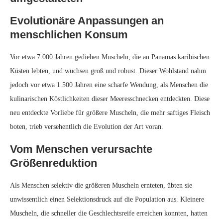
Konsum zum Opfer fielen. Über Generationen hinweg begünstigte
dieser Selektionsdruck das Überleben und die Fortpflanzung kleinerer
Individuen, was zu einem allmählichen Rückgang der
durchschnittlichen Größe reifer Muscheln führte.
Muscheln im Gegensatz zu
überfischten Arten
Im Gegensatz zu vielen Fischarten, die aufgrund intensiver
Überfischung eine drastische Größenreduktion erfahren haben, ist die
Geschichte der Muschel einzigartig. Es gab keine groß angelegte
Muschelernteindustrie, die riesige Mengen der Schnecken dezimierte.
Stattdessen glauben die Forscher, dass die schrumpfenden Muscheln das
erste bekannte Beispiel für eine tierische Evolution darstellen, die durch
menschliche Aktivitäten geringer Intensität angetrieben wird.
Mögliche Umkehrbarkeit der