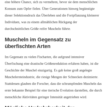
Größenreduktion
Interessanterweise ist der Trend zur Miniaturisierung bei Muscheln
möglicherweise nicht irreversibel. In Schutzgebieten, in denen die
menschliche Ernte eingeschränkt ist, haben Forscher eine Verschiebung
in die entgegengesetzte Richtung beobachtet. Muscheln in diesen
Gebieten wachsen größer als ihre Gegenstücke in fischereifreundlichen
Zonen, was darauf hindeutet, dass die Art noch immer das genetische
Potenzial zur Größenwiederherstellung besitzt.
Ökologische Auswirkungen der
Größenreduktion von Muscheln
Die Verringerung der Muschelgröße hat potenzielle Auswirkungen auf
marine Ökosysteme. Größere Muscheln spielen eine entscheidende
Rolle als Pflanzenfresser, indem sie Algen konsumieren und zur
Erhaltung der Gesundheit von Korallenriffen beitragen. Kleinere