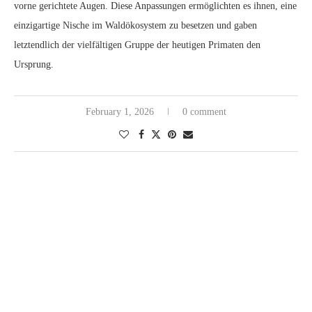
vorne gerichtete Augen. Diese Anpassungen ermöglichten es ihnen, eine
einzigartige Nische im Waldökosystem zu besetzen und gaben
letztendlich der vielfältigen Gruppe der heutigen Primaten den
Ursprung.
February 1, 2026
0 comment
Evolutionsbiologie
GENETISCHE TRICKS: WIE ECHSEN SICH AN
DAS LEBEN IN DER STADT ANPASSEN
written by
Jasmine