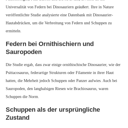
Hautbedeckung von Dinosauriern waren und dass die Fähigkeit,
Filamente und Federn hervorzubringen, sich später in bestimmten
Abstammungslinien entwickelte. Sie argumentieren, dass Federn zwar
bei vielen Dinosauriern vorhanden waren, ihre Verbreitung jedoch
überbewertet wurde.
Gefiederte Dinosaurier neu definieren
Die Ergebnisse von Barrett und Evans deuten darauf hin, dass das
populäre Bild von allen einheitlich gefiederten Dinosauriern ungenau
sein könnte. Stattdessen könnten Federn auf bestimmte Gruppen von
Dinosauriern beschränkt gewesen sein, während Schuppen für die
Mehrheit die vorherrschende Hautbedeckung blieben.
Auswirkungen auf die Dinosaurier-
Evolution
Die Debatte über Dinosaurierfedern hat Auswirkungen auf unser