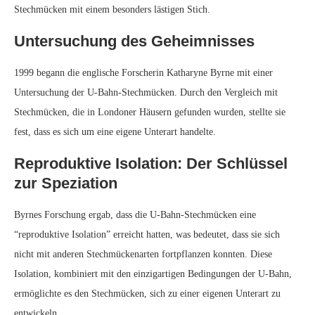
Der Prozess der Speziation
Die schnelle Evolution der U-Bahn-Stechmücken ist ein Beispiel für
den Prozess der Speziation, bei dem sich Tiere zu eigenständigen Arten
entwickeln. Ein klassisches Beispiel dafür sind Darwins Finken auf den
Galapagos-Inseln, die sich aufgrund ihrer genetischen Isolation schnell
angepasst haben.
Fragen und Zweifel
Einige Wissenschaftler zweifeln an der Einzigartigkeit der U-Bahn-
Stechmücken. Im Jahr 2011 wurde eine ähnliche Invasion von
Stechmücken in der New Yorker Kanalisation entdeckt. Weitere
Forschungen sind erforderlich, um festzustellen, ob diese Stechmücken
einen gemeinsamen Ursprung haben.
Mögliche Forschungsmöglichkeiten