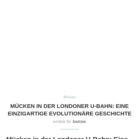
einzigartige evolutionäre Geschichte
Die Londoner U-Bahn: Ein Paradies für
Mücken
Jedes Jahr fahren über 1,3 Milliarden Passagiere mit der Londoner U-
Bahn, dem ersten U-Bahn-System der Welt. Doch unter den
geschäftigen Menschenmengen verbirgt sich eine verborgene Welt –
eine Unterart von Stechmücken, die sich an die einzigartige Umgebung
der U-Bahn angepasst hat.
Eine neue Unterart entsteht
Die treffend benannte Culex pipiens molestus entstand im Laufe der
150-jährigen Geschichte der U-Bahn. Sie wurde erstmals während des
Zweiten Weltkriegs gemeldet, als Menschen, die in U-Bahn-Stationen
Schutz suchten, eine Fülle von Schädlingen entdeckten, darunter auch
Stechmücken mit einem besonders lästigen Stich.