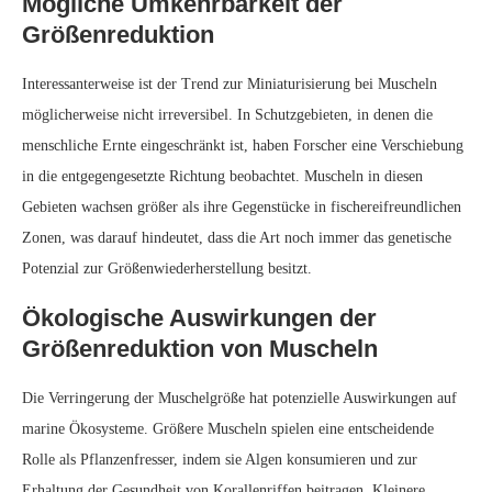
Muscheln sind in dieser Rolle möglicherweise nicht so effektiv, was
kaskadierende Auswirkungen auf das gesamte Riffökosystem haben
könnte.
Schutzmaßnahmen und
Zukunftsaussichten
Das Verständnis der Faktoren, die die Muschelgröße beeinflussen, ist
für die Entwicklung wirksamer Schutzmaßnahmen unerlässlich. Der
Schutz von Meeresgebieten vor der Ernte und die Umsetzung
nachhaltiger Fischereipraktiken können dazu beitragen, den
Selektionsdruck auf Muschelpopulationen zu verringern und ihnen
ermöglichen, ihre frühere Größe und ökologische Bedeutung
wiederzuerlangen.
Vergleichende Analyse von
Muschelgrößentrends