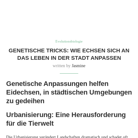
Genetische Anpassungen helfen
Eidechsen, in städtischen Umgebungen
zu gedeihen
Urbanisierung: Eine Herausforderung
für die Tierwelt
Die Urbanisierung verändert Landschaften dramatisch und schadet oft
der lokalen Tierwelt. Einige Arten besitzen jedoch bemerkenswerte
Fähigkeiten, sich an diese ungewohnten Umgebungen anzupassen und
in ihnen zu gedeihen. Eine dieser Arten ist die Puerto-Rico-
Schopfanolis, eine kleine Eidechse, die sowohl in Wäldern als auch in
Städten in ganz Puerto Rico vorkommt.
Physische Anpassungen bei
städtischen Eidechsen
Frühere Studien haben gezeigt, dass sich städtische Eidechsen in Bezug