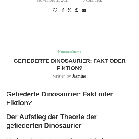
Kreaturen dargestellt. In den letzten zwei Jahrzehnten hat jedoch die
Entdeckung von Fossilien gefiederter Dinosaurier diese traditionelle
Sichtweise in Frage gestellt. Ausgrabungen in China und anderswo
haben versteinerte Federn bei verschiedenen Dinosaurierarten
freigelegt, darunter solchen, die eng mit modernen Vögeln verwandt
sind.
Diese Welle von Beweisen führte zu der weit verbreiteten Annahme,
dass alle Dinosaurier Federn besaßen. Die Entdeckung eines gefiederten
Vorfahren aller Dinosaurier im Jahr 2020 schien diese Theorie zu
festigen.
Die Herausforderung des
Federkonsenses
Trotz der Begeisterung für gefiederte Dinosaurier haben zwei
Paläontologen, Paul Barrett und David Evans, Zweifel an der
Universalität von Federn bei Dinosauriern geäußert. Ihre in Nature