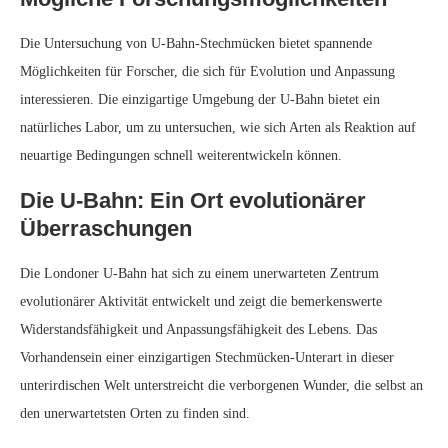
November 17, 2024
0 comment
Meeresbiologie
DER KURIOSE FALL DER SCHRUMPFENDEN
MUSCHEL: WIE MENSCHEN DIE MARINE
EVOLUTION UMGESTALTETEN
written by
Peter
Titel: Der kuriose Fall der
schrumpfenden Muschel: Wie
Menschen die marine Evolution
umgestalteten