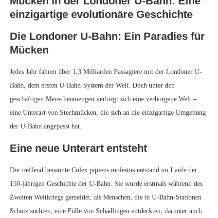
Untersuchung des Geheimnisses
1999 begann die englische Forscherin Katharyne Byrne mit einer
Untersuchung der U-Bahn-Stechmücken. Durch den Vergleich mit
Stechmücken, die in Londoner Häusern gefunden wurden, stellte sie
fest, dass es sich um eine eigene Unterart handelte.
Reproduktive Isolation: Der Schlüssel
zur Speziation
Byrnes Forschung ergab, dass die U-Bahn-Stechmücken eine
“reproduktive Isolation” erreicht hatten, was bedeutet, dass sie sich
nicht mit anderen Stechmückenarten fortpflanzen konnten. Diese
Isolation, kombiniert mit den einzigartigen Bedingungen der U-Bahn,
ermöglichte es den Stechmücken, sich zu einer eigenen Unterart zu
entwickeln.