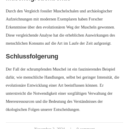
Naturgeschichte
GEFIEDERTE DINOSAURIER: FAKT ODER
FIKTION?
written by
Jasmine
Gefiederte Dinosaurier: Fakt oder
Fiktion?
Der Aufstieg der Theorie der
gefiederten Dinosaurier
Jahrzehntelang wurden Dinosaurier als schuppige, furchterregende