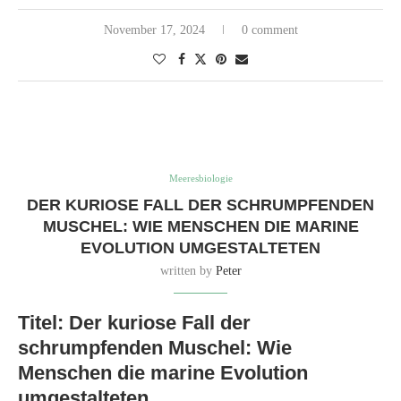
Evolutionäre Anpassungen an
menschlichen Konsum
Vor etwa 7.000 Jahren gediehen Muscheln, die an Panamas karibischen
Küsten lebten, und wuchsen groß und robust. Dieser Wohlstand nahm
jedoch vor etwa 1.500 Jahren eine scharfe Wendung, als Menschen die
kulinarischen Köstlichkeiten dieser Meeresschnecken entdeckten. Diese
neu entdeckte Vorliebe für größere Muscheln, die mehr saftiges Fleisch
boten, trieb versehentlich die Evolution der Art voran.
Vom Menschen verursachte
Größenreduktion
Als Menschen selektiv die größeren Muscheln ernteten, übten sie
unwissentlich einen Selektionsdruck auf die Population aus. Kleinere
Muscheln, die schneller die Geschlechtsreife erreichen konnten, hatten
eine höhere Chance, sich zu vermehren, bevor sie dem menschlichen