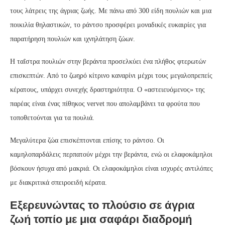
τους λάτρεις της άγριας ζωής. Με πάνω από 300 είδη πουλιών και μια
ποικιλία θηλαστικών, το ράντσο προσφέρει μοναδικές ευκαιρίες για
παρατήρηση πουλιών και ιχνηλάτηση ζώων.
Η ταΐστρα πουλιών στην βεράντα προσελκύει ένα πλήθος φτερωτών
επισκεπτών. Από το ζωηρό κίτρινο καναρίνι μέχρι τους μεγαλοπρεπείς
κέρατους, υπάρχει συνεχής δραστηριότητα. Ο «αστειευόμενος» της
παρέας είναι ένας πίθηκος vervet που απολαμβάνει τα φρούτα που
τοποθετούνται για τα πουλιά.
Μεγαλύτερα ζώα επισκέπτονται επίσης το ράντσο. Οι
καμηλοπαρδάλεις περπατούν μέχρι την βεράντα, ενώ οι ελαφοκάμηλοι
βόσκουν ήσυχα από μακριά. Οι ελαφοκάμηλοι είναι ισχυρές αντιλόπες
με διακριτικά σπειροειδή κέρατα.
Εξερευνώντας το πλούσιο σε άγρια
ζωή τοπίο με μια σαφάρι διαδρομή