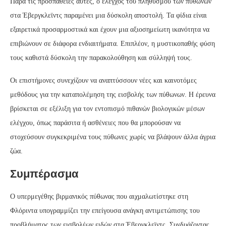
Παρά τις προσπάθειες αυτές, ο έλεγχος του πληθυσμού των πύθωνων
στα Έβεργκλεϊντς παραμένει μια δύσκολη αποστολή. Τα φίδια είναι
εξαιρετικά προσαρμοστικά και έχουν μια αξιοσημείωτη ικανότητα να
επιβιώνουν σε διάφορα ενδιαιτήματα. Επιπλέον, η μυστικοπαθής φύση
τους καθιστά δύσκολη την παρακολούθηση και σύλληψή τους.
Οι επιστήμονες συνεχίζουν να αναπτύσσουν νέες και καινοτόμες
μεθόδους για την καταπολέμηση της εισβολής των πύθωνων. Η έρευνα
βρίσκεται σε εξέλιξη για τον εντοπισμό πιθανών βιολογικών μέσων
ελέγχου, όπως παράσιτα ή ασθένειες που θα μπορούσαν να
στοχεύσουν συγκεκριμένα τους πύθωνες χωρίς να βλάψουν άλλα άγρια
ζώα.
Συμπέρασμα
Ο υπερμεγέθης βιρμανικός πύθωνας που αιχμαλωτίστηκε στη
Φλόριντα υπογραμμίζει την επείγουσα ανάγκη αντιμετώπισης του
προβλήματος των εισβολέων ειδών στα Έβεργκλεϊντς. Συνδυάζοντας