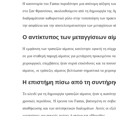
Η καινοτομία του Fantus πυροδότησε μια απότομη αύξηση των 
στο Σαν Φρανσίσκο, ακολουθούμενο από τη δημιουργία της Α
διαδραμάτισαν καθοριστικό ρόλο στην τυποποίηση των πρακτι
την ασφάλεια και την αποτελεσματικότητα των μεταγγίσεων α
Ο αντίκτυπος των μεταγγίσεων αί
Η εμφάνιση των τραπεζών αίματος κατέστησε εφικτή τη σύγχρο
σε μια σταθερή παροχή αίματος για μετάγγιση προκειμένου να 
χειρουργικές επεμβάσεις ήταν συχνά επικίνδυνες και τα ποσ
αίματος, οι τράπεζες αίματος βελτίωσαν σημαντικά τα χειρου
Η επιστήμη πίσω από τη συντήρη
Το κλειδί για τη δημιουργία τραπεζών αίματος ήταν η ικανότ
χρονικές περιόδους. Η έρευνα του Fantus, βασισμένη σε σοβ
αποθήκευσης και των αντιπηκτικών διαλυμάτων. Αυτές οι εξελ
μεταγγίσεις για αρκετές ημέρες ή ακόμα και εβδομάδες.