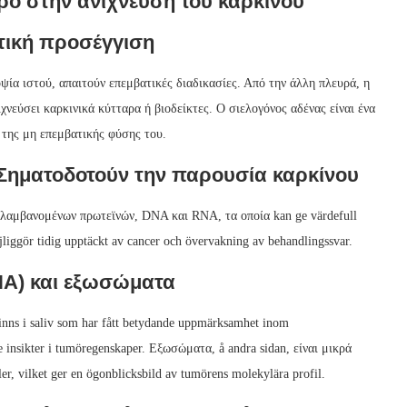
ρο στην ανίχνευση του καρκίνου
ατική προσέγγιση
ψία ιστού, απαιτούν επεμβατικές διαδικασίες. Από την άλλη πλευρά, η
χνεύσει καρκινικά κύτταρα ή βιοδείκτες. Ο σιελογόνος αδένας είναι ένα
 της μη επεμβατικής φύσης του.
: Σηματοδοτούν την παρουσία καρκίνου
ριλαμβανομένων πρωτεϊνών, DNA και RNA, τα οποία kan ge värdefull
iggör tidig upptäckt av cancer och övervakning av behandlingssvar.
NA) και εξωσώματα
nns i saliv som har fått betydande uppmärksamhet inom
e insikter i tumöregenskaper. Εξωσώματα, å andra sidan, είναι μικρά
ler, vilket ger en ögonblicksbild av tumörens molekylära profil.