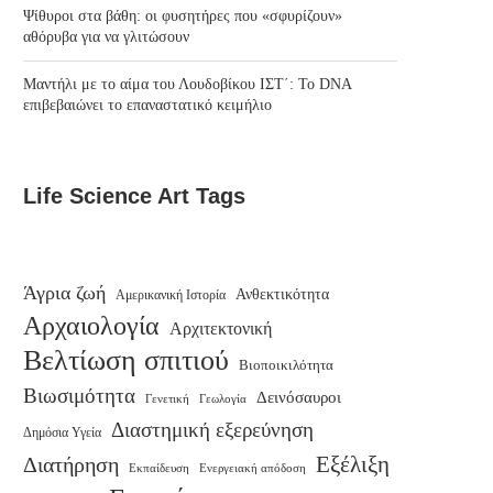
Ψίθυροι στα βάθη: οι φυσητήρες που «σφυρίζουν»
αθόρυβα για να γλιτώσουν
Μαντήλι με το αίμα του Λουδοβίκου ΙΣΤ΄: Το DNA
επιβεβαιώνει το επαναστατικό κειμήλιο
Life Science Art Tags
Άγρια ζωή
Ανθεκτικότητα
Αμερικανική Ιστορία
Αρχαιολογία
Αρχιτεκτονική
Βελτίωση σπιτιού
Βιοποικιλότητα
Βιωσιμότητα
Δεινόσαυροι
Γενετική
Γεωλογία
Διαστημική εξερεύνηση
Δημόσια Υγεία
Εξέλιξη
Διατήρηση
Εκπαίδευση
Ενεργειακή απόδοση