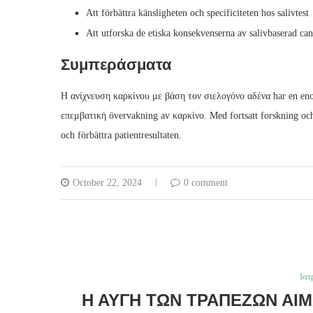
Att förbättra känsligheten och specificiteten hos salivtest
Att utforska de etiska konsekvenserna av salivbaserad can
Συμπεράσματα
Η ανίχνευση καρκίνου με βάση τον σιελογόνο αδένα har en enor
επεμβατική övervakning av καρκίνο. Med fortsatt forskning och 
och förbättra patientresultaten.
October 22, 2024
0 comment
Ιατ
Η ΑΥΓΉ ΤΩΝ ΤΡΑΠΕΖΏΝ ΑΊΜ