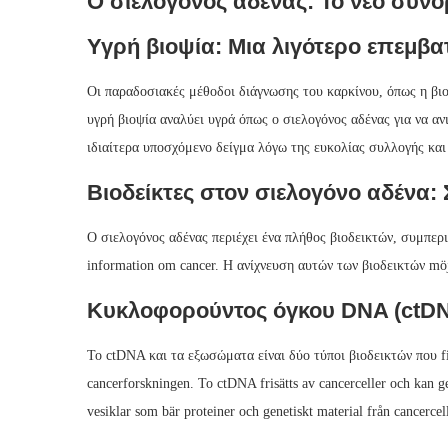
Ο σιελογόνος αδένας: Το νέο σύνο
Υγρή βιοψία: Μια λιγότερο επεμβ
Οι παραδοσιακές μέθοδοι διάγνωσης του καρκίνου, όπως η βιο
υγρή βιοψία αναλύει υγρά όπως ο σιελογόνος αδένας για να ανι
ιδιαίτερα υποσχόμενο δείγμα λόγω της ευκολίας συλλογής και
Βιοδείκτες στον σιελογόνο αδένα
Ο σιελογόνος αδένας περιέχει ένα πλήθος βιοδεικτών, συμπε
information om cancer. Η ανίχνευση αυτών των βιοδεικτών möjl
Κυκλοφορούντος όγκου DNA (ctD
Το ctDNA και τα εξωσώματα είναι δύο τύποι βιοδεικτών που fi
cancerforskningen. Το ctDNA frisätts av cancerceller och kan g
vesiklar som bär proteiner och genetiskt material från cancercel