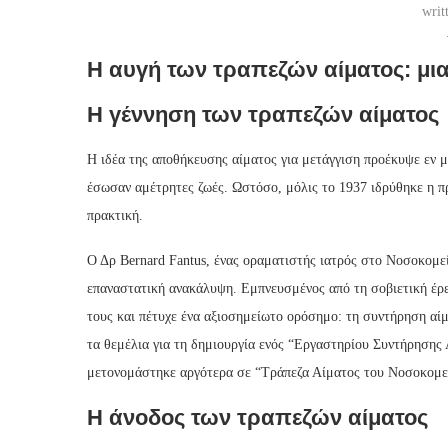
writ
Η αυγή των τραπεζών αίματος: μι
Η γέννηση των τραπεζών αίματος
Η ιδέα της αποθήκευσης αίματος για μετάγγιση προέκυψε εν 
έσωσαν αμέτρητες ζωές. Ωστόσο, μόλις το 1937 ιδρύθηκε η πρ
πρακτική.
Ο Δρ Bernard Fantus, ένας οραματιστής ιατρός στο Νοσοκομεί
επαναστατική ανακάλυψη. Εμπνευσμένος από τη σοβιετική έρε
τους και πέτυχε ένα αξιοσημείωτο ορόσημο: τη συντήρηση αίμ
τα θεμέλια για τη δημιουργία ενός “Εργαστηρίου Συντήρησης
μετονομάστηκε αργότερα σε “Τράπεζα Αίματος του Νοσοκομείο
Η άνοδος των τραπεζών αίματος