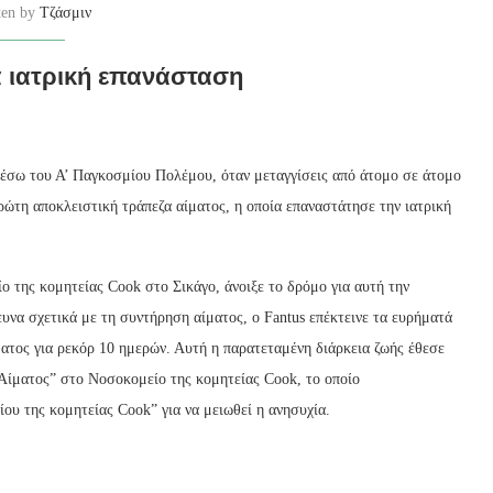
ten by
Τζάσμιν
α ιατρική επανάσταση
μέσω του Α’ Παγκοσμίου Πολέμου, όταν μεταγγίσεις από άτομο σε άτομο
ώτη αποκλειστική τράπεζα αίματος, η οποία επαναστάτησε την ιατρική
ο της κομητείας Cook στο Σικάγο, άνοιξε το δρόμο για αυτή την
υνα σχετικά με τη συντήρηση αίματος, ο Fantus επέκτεινε τα ευρήματά
ατος για ρεκόρ 10 ημερών. Αυτή η παρατεταμένη διάρκεια ζωής έθεσε
 Αίματος” στο Νοσοκομείο της κομητείας Cook, το οποίο
υ της κομητείας Cook” για να μειωθεί η ανησυχία.