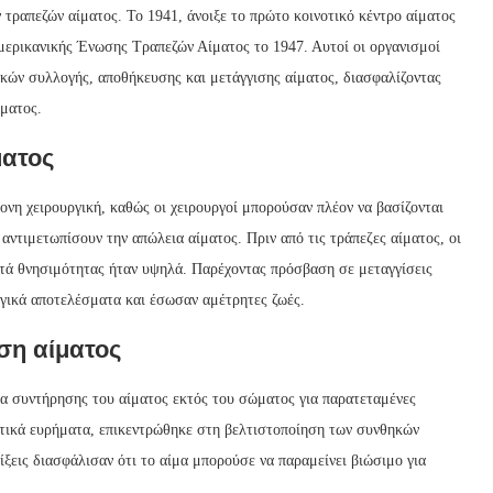
τραπεζών αίματος. Το 1941, άνοιξε το πρώτο κοινοτικό κέντρο αίματος
μερικανικής Ένωσης Τραπεζών Αίματος το 1947. Αυτοί οι οργανισμοί
κών συλλογής, αποθήκευσης και μετάγγισης αίματος, διασφαλίζοντας
ίματος.
ματος
νη χειρουργική, καθώς οι χειρουργοί μπορούσαν πλέον να βασίζονται
αντιμετωπίσουν την απώλεια αίματος. Πριν από τις τράπεζες αίματος, οι
οστά θνησιμότητας ήταν υψηλά. Παρέχοντας πρόσβαση σε μεταγγίσεις
ργικά αποτελέσματα και έσωσαν αμέτρητες ζωές.
ση αίματος
ητα συντήρησης του αίματος εκτός του σώματος για παρατεταμένες
ιετικά ευρήματα, επικεντρώθηκε στη βελτιστοποίηση των συνθηκών
ίξεις διασφάλισαν ότι το αίμα μπορούσε να παραμείνει βιώσιμο για