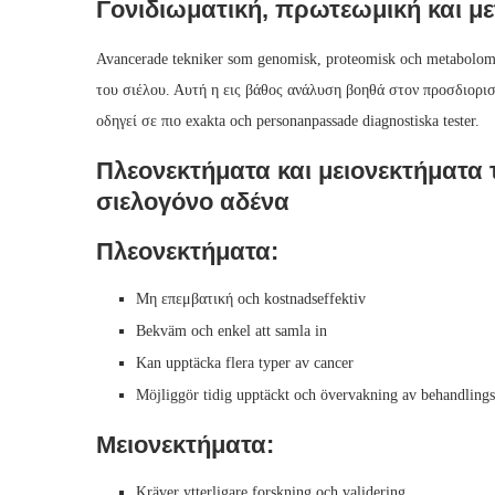
Γονιδιωματική, πρωτεωμική και μ
Avancerade tekniker som genomisk, proteomisk och metabolomi
του σιέλου. Αυτή η εις βάθος ανάλυση βοηθά στον προσδιορισμ
οδηγεί σε πιο exakta och personanpassade diagnostiska tester.
Πλεονεκτήματα και μειονεκτήματα 
σιελογόνο αδένα
Πλεονεκτήματα:
Μη επεμβατική och kostnadseffektiv
Bekväm och enkel att samla in
Kan upptäcka flera typer av cancer
Möjliggör tidig upptäckt och övervakning av behandlings
Μειονεκτήματα:
Kräver ytterligare forskning och validering