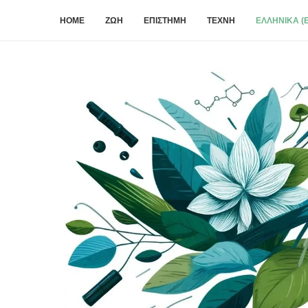
HOME
ΖΩΉ
ΕΠΙΣΤΉΜΗ
ΤΈΧΝΗ
ΕΛΛΗΝΙΚΆ (