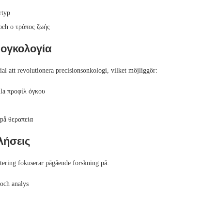
rtyp
 och ο τρόπος ζωής
 ογκολογία
 att revolutionera precisionsonkologi, vilket möjliggör:
lla προφίλ όγκου
 på θεραπεία
λήσεις
ktering fokuserar pågående forskning på:
 och analys