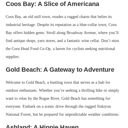
Coos Bay: A Slice of Americana
Coos Bay, an old mill town, exudes a rugged charm that belies its
industrial heritage. Despite its reputation as a blue-collar town, Coos
Bay offers hidden gems. Stroll along Broadway Avenue, where you’ll
find antique shops, yarn stores, and a fantastic wine cellar. Don’t miss
the Coos Head Food Co-Op, a haven for cyclists seeking nutritional
supplies.
Gold Beach: A Gateway to Adventure
Welcome to Gold Beach, a bustling town that serves as a hub for
outdoor enthusiasts. Whether you’re seeking a thrilling hike or simply
want to relax by the Rogue River, Gold Beach has something for
everyone. Embark on a scenic drive through the rugged Siskiyou
National Forest, but be prepared for unpredictable weather conditions.
Ashland: A Hippie Haven