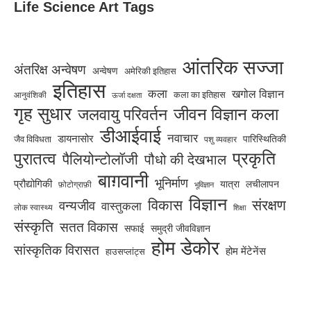
Life Science Art Tags
आंतरिक सज्जा
अंतरिक्ष अन्वेषण
अन्वेषण
अमेरिकी इतिहास
इतिहास
कला
खगोल विज्ञान
कला का इतिहास
आनुवंशिकी
ऊर्जा दक्षता
गृह सुधार
जीवन विज्ञान कला
जलवायु परिवर्तन
डीआईवाई
नवाचार
डायनासोर
जैव विविधता
पारिस्थितिकी
पशु व्यवहार
पुरातत्व
प्रकृति
पैलियोन्टोलॉजी
पौधो की देखभाल
बाग़वानी
भूनिर्माण
प्रौद्योगिकी
यात्रा
लचीलापन
फ़ोटोग्राफ़ी
भूविज्ञान
विज्ञान
विकास
संरक्षण
वन्यजीव
वास्तुकला
लोक स्वास्थ्य
शिक्षा
संस्कृति
सतत विकास
सफाई
समुद्री जीवविज्ञान
होम डेकोर
सांस्कृतिक विरासत
होम मेंटेनेंस
हाउसप्लांट्स