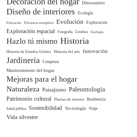
Decoración del hogar
Dinosaurios
Diseño de interiores
Ecología
Evolución
Exploración
Educación
Eficiencia energética
Exploración espacial
Fotografía
Genética
Geología
Historia
Hazlo tú mismo
Innovación
Historia del arte
Historia de Estados Unidos
Jardinería
Limpieza
Mantenimiento del hogar
Mejoras para el hogar
Naturaleza
Paleontología
Paisajismo
Patrimonio cultural
Plantas de interior
Resiliencia
Sostenibilidad
Tecnología
Viaje
Salud pública
Vida silvestre