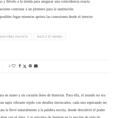
jo y llévelo a la tienda para asegurar una coincidencia exacta.
necesite contratar a un plomero para la sustitución.
 posibles fugas mientras aprieta las conexiones desde el interior.
ROST-FREE FAUCETS
HAZLO TÚ MISMO
0
a en mano y un corazón lleno de historias. Para ella, el mundo no era
 un tapiz vibrante tejido con detalles intrincados, cada uno esperando ser
ata la llevó naturalmente a la palabra escrita, donde descubrió el poder
naban con el alma. Los artículos de Jasmine en la sección de vida de