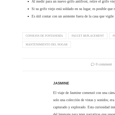
Al medir para un nuevo grifo antifrost, retire el grifo vie
Si su grifo viejo está soldado en su lugar, es posible que 
Es útil contar con un asistente fuera de la casa que vigile
CONSEJOS DE FONTANERÍA
FAUCET REPLACEMENT
F
MANTENIMIENTO DEL HOGAR
0 comment
JASMINE
El viaje de Jasmine comenzó con una cámar
solo una colección de vistas y sonidos; era
capturado y explorado. Esta curiosidad inn
del lenguaje para tejer narrativas que reso