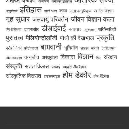
आंतरिक सज्जा
अंतरिक्ष अन्वेषण
अन्वेषण
अमेरिकी इतिहास
इतिहास
कला
खगोल विज्ञान
कला का इतिहास
आनुवंशिकी
ऊर्जा दक्षता
गृह सुधार
जीवन विज्ञान कला
जलवायु परिवर्तन
डीआईवाई
नवाचार
डायनासोर
जैव विविधता
पारिस्थितिकी
पशु व्यवहार
पुरातत्व
प्रकृति
पैलियोन्टोलॉजी
पौधो की देखभाल
बाग़वानी
भूनिर्माण
प्रौद्योगिकी
यात्रा
लचीलापन
फ़ोटोग्राफ़ी
भूविज्ञान
विज्ञान
विकास
संरक्षण
वन्यजीव
वास्तुकला
लोक स्वास्थ्य
शिक्षा
संस्कृति
सतत विकास
सफाई
समुद्री जीवविज्ञान
होम डेकोर
सांस्कृतिक विरासत
होम मेंटेनेंस
हाउसप्लांट्स