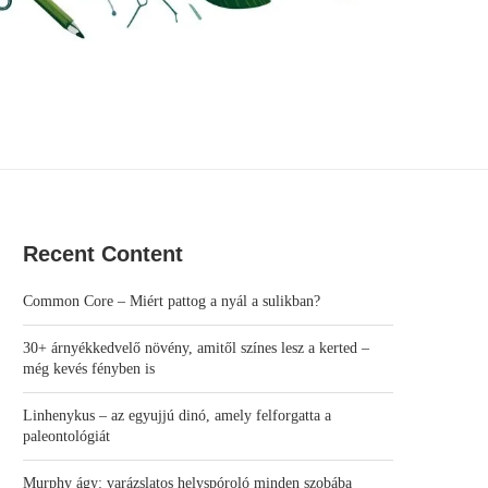
Recent Content
Common Core – Miért pattog a nyál a sulikban?
30+ árnyékkedvelő növény, amitől színes lesz a kerted –
még kevés fényben is
Linhenykus – az egyujjú dinó, amely felforgatta a
paleontológiát
Murphy ágy: varázslatos helyspóroló minden szobába