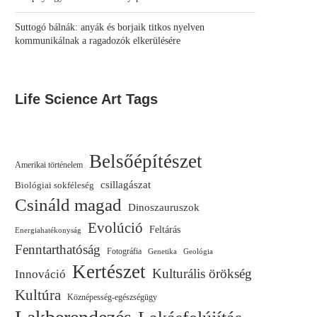
Suttogó bálnák: anyák és borjaik titkos nyelven
kommunikálnak a ragadozók elkerülésére
Life Science Art Tags
Belsőépítészet
Amerikai történelem
csillagászat
Biológiai sokféleség
Csináld magad
Dinoszauruszok
Evolúció
Feltárás
Energiahatékonyság
Fenntarthatóság
Fotográfia
Genetika
Geológia
Kertészet
Kulturális örökség
Innováció
Kultúra
Köznépesség-egészségügy