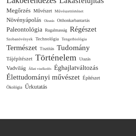
Lakberendezés
Lakásfelújítás
Megőrzés
Művészet
Művészettörténet
Növényápolás
Otthonkarbantartás
Oktatás
Régészet
Paleontológia
Rugalmasság
Technológia
Szobanövények
Tengerbiológia
Természet
Tudomány
Tisztítás
Történelem
Tájépítészet
Utazás
Éghajlatváltozás
Vadvilág
Állati viselkedés
Élettudományi művészet
Építészet
Űrkutatás
Ökológia