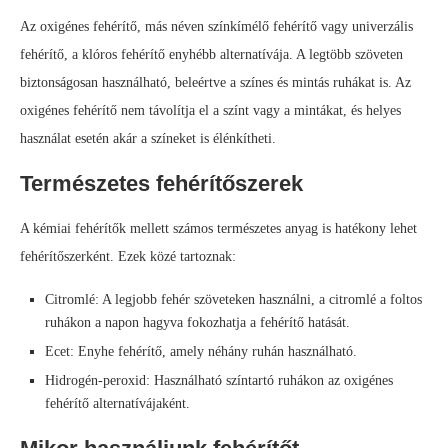
Az oxigénes fehérítő, más néven színkímélő fehérítő vagy univerzális
fehérítő, a klóros fehérítő enyhébb alternatívája. A legtöbb szöveten
biztonságosan használható, beleértve a színes és mintás ruhákat is. Az
oxigénes fehérítő nem távolítja el a színt vagy a mintákat, és helyes
használat esetén akár a színeket is élénkítheti.
Természetes fehérítőszerek
A kémiai fehérítők mellett számos természetes anyag is hatékony lehet
fehérítőszerként. Ezek közé tartoznak:
Citromlé: A legjobb fehér szöveteken használni, a citromlé a foltos
ruhákon a napon hagyva fokozhatja a fehérítő hatását.
Ecet: Enyhe fehérítő, amely néhány ruhán használható.
Hidrogén-peroxid: Használható színtartó ruhákon az oxigénes
fehérítő alternatívájaként.