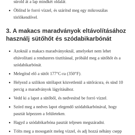
súrold át a lap mindkét oldalát.
Öblítsd le forró vízzel, és szárítsd meg egy mikroszálas
törlőkendővel.
3. A makacs maradványok eltávolításához
használj sütőhőt és szódabikarbónát
Azoknál a makacs maradványoknál, amelyeket nem lehet
eltávolítani a rendszeres tisztítással, próbáld meg a sütőhőt és a
szódabikarbónát.
Melegítsd elő a sütőt 177°C-ra (350°F).
Helyezd a szilikon sütőlapot közvetlenül a sütőrácsra, és süsd 10
percig a maradványok lágyításához.
Vedd ki a lapot a sütőből, és nedvesítsd be forró vízzel.
Szórd meg a nedves lapot elegendő szódabikarbónával, hogy
pasztát képezzen a felületeken.
Hagyd a szódabikarbóna pasztát teljesen megszáradni.
Tölts meg a mosogatót meleg vízzel, és adj hozzá néhány csepp