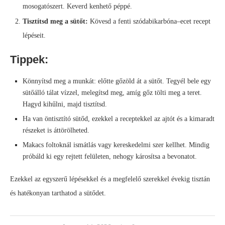
mosogatószert. Keverd kenhető péppé.
Tisztítsd meg a sütőt:
Kövesd a fenti szódabikarbóna–ecet recept
lépéseit.
Tippek:
Könnyítsd meg a munkát: előtte gőzöld át a sütőt. Tegyél bele egy
sütőálló tálat vízzel, melegítsd meg, amíg gőz tölti meg a teret.
Hagyd kihűlni, majd tisztítsd.
Ha van öntisztító sütőd, ezekkel a receptekkel az ajtót és a kimaradt
részeket is áttörölheted.
Makacs foltoknál ismátlás vagy kereskedelmi szer kellhet. Mindig
próbáld ki egy rejtett felületen, nehogy károsítsa a bevonatot.
Ezekkel az egyszerű lépésekkel és a megfelelő szerekkel évekig tisztán
és hatékonyan tarthatod a sütődet.