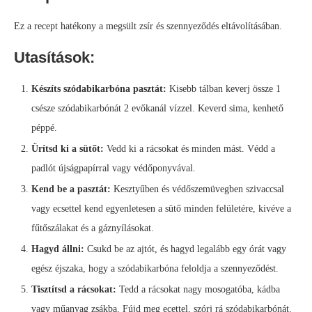
Ez a recept hatékony a megsült zsír és szennyeződés eltávolításában.
Utasítások:
Készíts szódabikarbóna pasztát:
Kisebb tálban keverj össze 1
csésze szódabikarbónát 2 evőkanál vízzel. Keverd sima, kenhető
péppé.
Ürítsd ki a sütőt:
Vedd ki a rácsokat és minden mást. Védd a
padlót újságpapírral vagy védőponyvával.
Kend be a pasztát:
Kesztyűben és védőszemüvegben szivaccsal
vagy ecsettel kend egyenletesen a sütő minden felületére, kivéve a
fűtőszálakat és a gáznyílásokat.
Hagyd állni:
Csukd be az ajtót, és hagyd legalább egy órát vagy
egész éjszaka, hogy a szódabikarbóna feloldja a szennyeződést.
Tisztítsd a rácsokat:
Tedd a rácsokat nagy mosogatóba, kádba
vagy műanyag zsákba. Fújd meg ecettel, szórj rá szódabikarbónát.