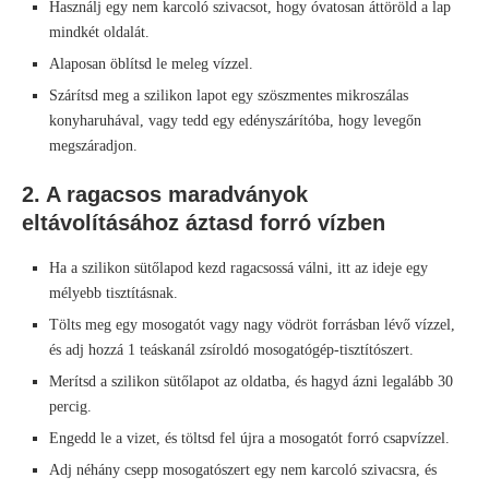
Használj egy nem karcoló szivacsot, hogy óvatosan áttöröld a lap
mindkét oldalát.
Alaposan öblítsd le meleg vízzel.
Szárítsd meg a szilikon lapot egy szöszmentes mikroszálas
konyharuhával, vagy tedd egy edényszárítóba, hogy levegőn
megszáradjon.
2. A ragacsos maradványok
eltávolításához áztasd forró vízben
Ha a szilikon sütőlapod kezd ragacsossá válni, itt az ideje egy
mélyebb tisztításnak.
Tölts meg egy mosogatót vagy nagy vödröt forrásban lévő vízzel,
és adj hozzá 1 teáskanál zsíroldó mosogatógép-tisztítószert.
Merítsd a szilikon sütőlapot az oldatba, és hagyd ázni legalább 30
percig.
Engedd le a vizet, és töltsd fel újra a mosogatót forró csapvízzel.
Adj néhány csepp mosogatószert egy nem karcoló szivacsra, és