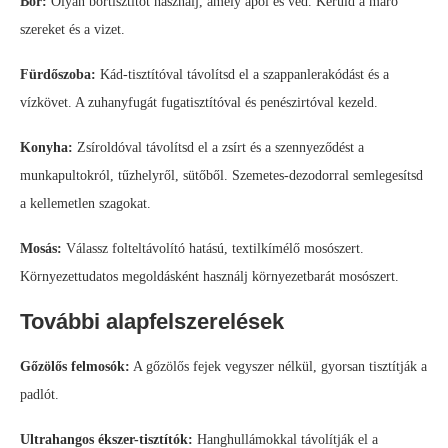
Bőr:
Olyan bőrtisztítót használj, amely ápol és véd. Kerüld a maró
szereket és a vizet.
Fürdőszoba:
Kád-tisztítóval távolítsd el a szappanlerakódást és a
vízkövet. A zuhanyfugát fugatisztítóval és penészirtóval kezeld.
Konyha:
Zsíroldóval távolítsd el a zsírt és a szennyeződést a
munkapultokról, tűzhelyről, sütőből. Szemetes-dezodorral semlegesítsd
a kellemetlen szagokat.
Mosás:
Válassz folteltávolító hatású, textilkímélő mosószert.
Környezettudatos megoldásként használj környezetbarát mosószert.
További alapfelszerelések
Gőzölős felmosók:
A gőzölős fejek vegyszer nélkül, gyorsan tisztítják a
padlót.
Ultrahangos ékszer-tisztítók:
Hanghullámokkal távolítják el a