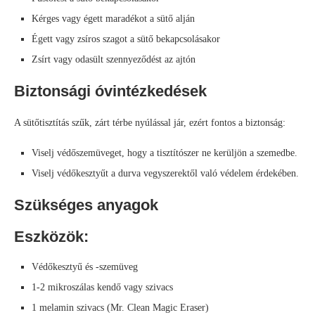
Kérges vagy égett maradékot a sütő alján
Égett vagy zsíros szagot a sütő bekapcsolásakor
Zsírt vagy odasült szennyeződést az ajtón
Biztonsági óvintézkedések
A sütőtisztítás szűk, zárt térbe nyúlással jár, ezért fontos a biztonság:
Viselj védőszemüveget, hogy a tisztítószer ne kerüljön a szemedbe.
Viselj védőkesztyűt a durva vegyszerektől való védelem érdekében.
Szükséges anyagok
Eszközök:
Védőkesztyű és -szemüveg
1-2 mikroszálas kendő vagy szivacs
1 melamin szivacs (Mr. Clean Magic Eraser)