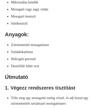
Mikroszálas kendők
Mosogató vagy nagy vödör
Mosogató kesztyű
Sütőkesztyű
Anyagok:
Zsírmentesítő mosogatószer
Szódabikarbóna
Hidrogén-peroxid
Desztillált fehér ecet
Útmutató
1. Végezz rendszeres tisztítást
Tölts meg egy mosogatót meleg vízzel, és adj hozzá egy
zsírmentesítőt tartalmazó mosogatószert.