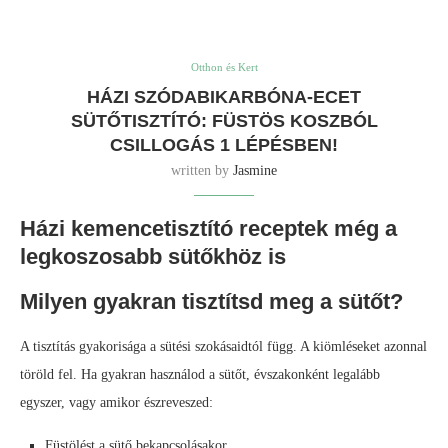
Otthon és Kert
HÁZI SZÓDABIKARBÓNA-ECET
SÜTŐTISZTÍTÓ: FÜSTÖS KOSZBÓL
CSILLOGÁS 1 LÉPÉSBEN!
written by
Jasmine
Házi kemencetisztító receptek még a
legkoszosabb sütőkhöz is
Milyen gyakran tisztítsd meg a sütőt?
A tisztítás gyakorisága a sütési szokásaidtól függ. A kiömléseket azonnal
töröld fel. Ha gyakran használod a sütőt, évszakonként legalább
egyszer, vagy amikor észreveszed:
Füstölést a sütő bekapcsolásakor