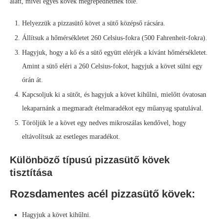
alatt, mivel egyes kövek megrepedhetnek tőle.
Helyezzük a pizzasütő követ a sütő középső rácsára.
Állítsuk a hőmérsékletet 260 Celsius-fokra (500 Fahrenheit-fokra).
Hagyjuk, hogy a kő és a sütő együtt elérjék a kívánt hőmérsékletet.
Amint a sütő eléri a 260 Celsius-fokot, hagyjuk a követ sülni egy
órán át.
Kapcsoljuk ki a sütőt, és hagyjuk a követ kihűlni, mielőtt óvatosan
lekaparnánk a megmaradt ételmaradékot egy műanyag spatulával.
Töröljük le a követ egy nedves mikroszálas kendővel, hogy
eltávolítsuk az esetleges maradékot.
Különböző típusú pizzasütő kövek
tisztítása
Rozsdamentes acél pizzasütő kövek:
Hagyjuk a követ kihűlni.