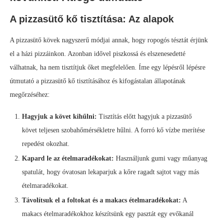
A pizzasütő kő tisztítása: Az alapok
A pizzasütő kövek nagyszerű módjai annak, hogy ropogós tésztát érjünk
el a házi pizzáinkon. Azonban idővel piszkossá és elszenesedetté
válhatnak, ha nem tisztítjuk őket megfelelően. Íme egy lépésről lépésre
útmutató a pizzasütő kő tisztításához és kifogástalan állapotának
megőrzéséhez:
Hagyjuk a követ kihűlni:
Tisztítás előtt hagyjuk a pizzasütő
követ teljesen szobahőmérsékletre hűlni. A forró kő vízbe merítése
repedést okozhat.
Kapard le az ételmaradékokat:
Használjunk gumi vagy műanyag
spatulát, hogy óvatosan lekaparjuk a kőre ragadt sajtot vagy más
ételmaradékokat.
Távolítsuk el a foltokat és a makacs ételmaradékokat:
A
makacs ételmaradékokhoz készítsünk egy pasztát egy evőkanál