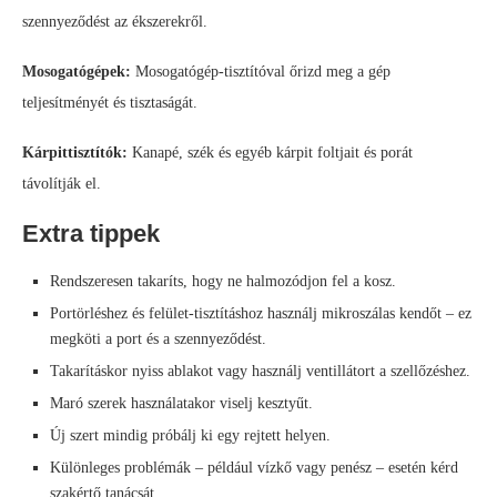
szennyeződést az ékszerekről.
Mosogatógépek:
Mosogatógép-tisztítóval őrizd meg a gép
teljesítményét és tisztaságát.
Kárpittisztítók:
Kanapé, szék és egyéb kárpit foltjait és porát
távolítják el.
Extra tippek
Rendszeresen takaríts, hogy ne halmozódjon fel a kosz.
Portörléshez és felület-tisztításhoz használj mikroszálas kendőt – ez
megköti a port és a szennyeződést.
Takarításkor nyiss ablakot vagy használj ventillátort a szellőzéshez.
Maró szerek használatakor viselj kesztyűt.
Új szert mindig próbálj ki egy rejtett helyen.
Különleges problémák – például vízkő vagy penész – esetén kérd
szakértő tanácsát.