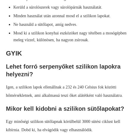
Kerüld a súrolószerek vagy súrolópárnák használatát.
Minden használat után azonnal mosd el a szilikon lapokat.
Ne használd a sütőlapot, amíg nedves.
Mosd ki a szilikon konyhai eszközöket nagy tételben a mosógépben
meleg vízzel, különösen, ha nagyon zsírosak.
GYIK
Lehet forró serpenyőket szilikon lapokra
helyezni?
Igen, a szilikon lapok ellenállnak a 232 és 240 Celsius fok közötti
hőmérsékletnek, ami alkalmassá teszi őket alátétként való használatra.
Mikor kell kidobni a szilikon sütőlapokat?
Egy minőségi szilikon sütőlapnak körülbelül 3000 sütési ciklust kell
kibírnia. Dobd ki, ha elvágódik vagy elhasználódik.