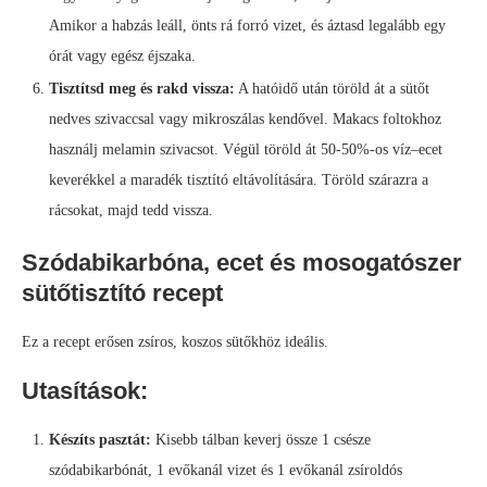
Amikor a habzás leáll, önts rá forró vizet, és áztasd legalább egy
órát vagy egész éjszaka.
Tisztítsd meg és rakd vissza:
A hatóidő után töröld át a sütőt
nedves szivaccsal vagy mikroszálas kendővel. Makacs foltokhoz
használj melamin szivacsot. Végül töröld át 50-50%-os víz–ecet
keverékkel a maradék tisztító eltávolítására. Töröld szárazra a
rácsokat, majd tedd vissza.
Szódabikarbóna, ecet és mosogatószer
sütőtisztító recept
Ez a recept erősen zsíros, koszos sütőkhöz ideális.
Utasítások:
Készíts pasztát:
Kisebb tálban keverj össze 1 csésze
szódabikarbónát, 1 evőkanál vizet és 1 evőkanál zsíroldós