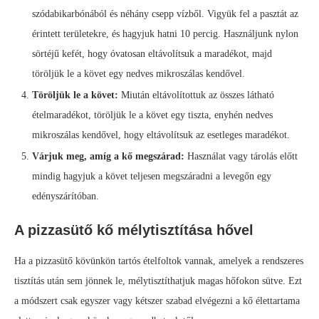
szódabikarbónából és néhány csepp vízből. Vigyük fel a pasztát az
érintett területekre, és hagyjuk hatni 10 percig. Használjunk nylon
sörtéjű kefét, hogy óvatosan eltávolítsuk a maradékot, majd
töröljük le a követ egy nedves mikroszálas kendővel.
Töröljük le a követ:
Miután eltávolítottuk az összes látható
ételmaradékot, töröljük le a követ egy tiszta, enyhén nedves
mikroszálas kendővel, hogy eltávolítsuk az esetleges maradékot.
Várjuk meg, amíg a kő megszárad:
Használat vagy tárolás előtt
mindig hagyjuk a követ teljesen megszáradni a levegőn egy
edényszárítóban.
A pizzasütő kő mélytisztítása hővel
Ha a pizzasütő kövünkön tartós ételfoltok vannak, amelyek a rendszeres
tisztítás után sem jönnek le, mélytisztíthatjuk magas hőfokon sütve. Ezt
a módszert csak egyszer vagy kétszer szabad elvégezni a kő élettartama