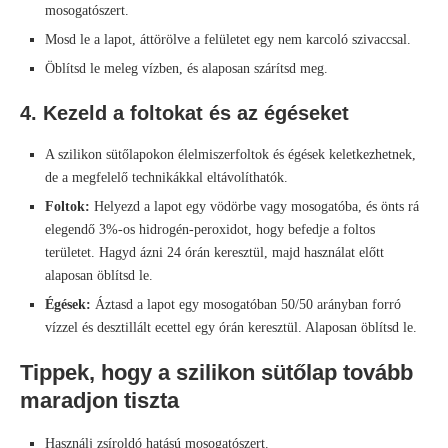
mosogatószert.
Mosd le a lapot, áttörölve a felületet egy nem karcoló szivaccsal.
Öblítsd le meleg vízben, és alaposan szárítsd meg.
4. Kezeld a foltokat és az égéseket
A szilikon sütőlapokon élelmiszerfoltok és égések keletkezhetnek,
de a megfelelő technikákkal eltávolíthatók.
Foltok:
Helyezd a lapot egy vödörbe vagy mosogatóba, és önts rá
elegendő 3%-os hidrogén-peroxidot, hogy befedje a foltos
területet. Hagyd ázni 24 órán keresztül, majd használat előtt
alaposan öblítsd le.
Égések:
Áztasd a lapot egy mosogatóban 50/50 arányban forró
vízzel és desztillált ecettel egy órán keresztül. Alaposan öblítsd le.
Tippek, hogy a szilikon sütőlap tovább
maradjon tiszta
Használj zsíroldó hatású mosogatószert.