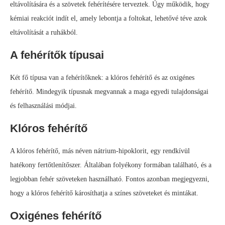
eltávolítására és a szövetek fehérítésére terveztek. Úgy működik, hogy
kémiai reakciót indít el, amely lebontja a foltokat, lehetővé téve azok
eltávolítását a ruhákból.
A fehérítők típusai
Két fő típusa van a fehérítőknek: a klóros fehérítő és az oxigénes
fehérítő. Mindegyik típusnak megvannak a maga egyedi tulajdonságai
és felhasználási módjai.
Klóros fehérítő
A klóros fehérítő, más néven nátrium-hipoklorit, egy rendkívül
hatékony fertőtlenítőszer. Általában folyékony formában található, és a
legjobban fehér szöveteken használható. Fontos azonban megjegyezni,
hogy a klóros fehérítő károsíthatja a színes szöveteket és mintákat.
Oxigénes fehérítő