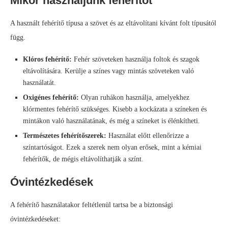
Mikor használjunk fehérítőt
A használt fehérítő típusa a szövet és az eltávolítani kívánt folt típusától
függ.
Klóros fehérítő:
Fehér szöveteken használja foltok és szagok
eltávolítására. Kerülje a színes vagy mintás szöveteken való
használatát.
Oxigénes fehérítő:
Olyan ruhákon használja, amelyekhez
klórmentes fehérítő szükséges. Kisebb a kockázata a színeken és
mintákon való használatának, és még a színeket is élénkítheti.
Természetes fehérítőszerek:
Használat előtt ellenőrizze a
színtartóságot. Ezek a szerek nem olyan erősek, mint a kémiai
fehérítők, de mégis eltávolíthatják a színt.
Óvintézkedések
A fehérítő használatakor feltétlenül tartsa be a biztonsági
óvintézkedéseket: