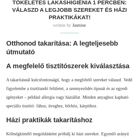
TÖKÉLETES LAKÁSHIGIÉNIA 1 PERCBEN:
VÁLASZD A LEGJOBB SZEREKET ÉS HÁZI
PRAKTIKÁKAT!
written by
Jasmine
Otthonod takarítása: A legteljesebb
útmutató
A megfelelő tisztítószerek kiválasztása
A takarításnál kulcsfontosságú, hogy a megfelelő szereket válaszd. Vedd
figyelembe a tisztítandó felületet, a szennyeződés típusát és az egyedi
igényeket – például allergia vagy háziállat. Minden anyaghoz kapható
speciális tisztító: fához, üveghez, bőrhöz, kárpithoz.
Házi praktikák takarításhoz
Költségkímélő megoldásként próbálj ki házi szereket. Egyenlő arányú