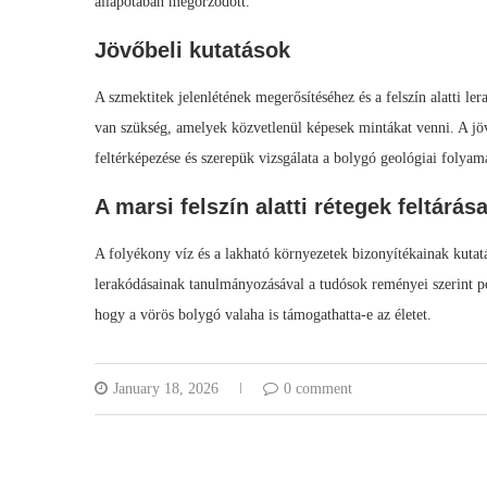
állapotában megőrződött.
Jövőbeli kutatások
A szmektitek jelenlétének megerősítéséhez és a felszín alatti l
van szükség, amelyek közvetlenül képesek mintákat venni. A jö
feltérképezése és szerepük vizsgálata a bolygó geológiai folyam
A marsi felszín alatti rétegek feltárás
A folyékony víz és a lakható környezetek bizonyítékainak kutatás
lerakódásainak tanulmányozásával a tudósok reményei szerint po
hogy a vörös bolygó valaha is támogathatta-e az életet.
January 18, 2026
0 comment