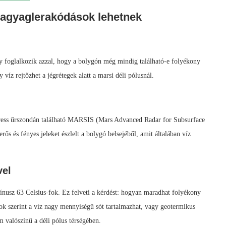
tt agyaglerakódások lehetnek
y foglalkozik azzal, hogy a bolygón még mindig található-e folyékony
 víz rejtőzhet a jégrétegek alatt a marsi déli pólusnál.
ress űrszondán található MARSIS (Mars Advanced Radar for Subsurface
rős és fényes jeleket észlelt a bolygó belsejéből, amit általában víz
vel
nusz 63 Celsius-fok. Ez felveti a kérdést: hogyan maradhat folyékony
ok szerint a víz nagy mennyiségű sót tartalmazhat, vagy geotermikus
em valószínű a déli pólus térségében.