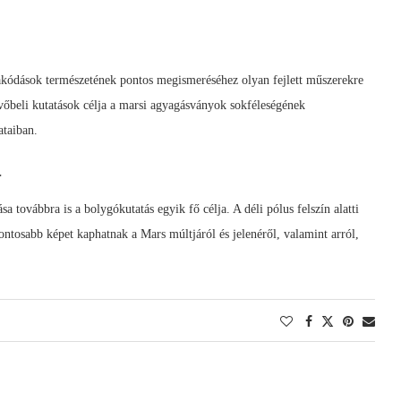
erakódások természetének pontos megismeréséhez olyan fejlett műszerekre
vőbeli kutatások célja a marsi agyagásványok sokféleségének
ataiban.
a
a továbbra is a bolygókutatás egyik fő célja. A déli pólus felszín alatti
ntosabb képet kaphatnak a Mars múltjáról és jelenéről, valamint arról,