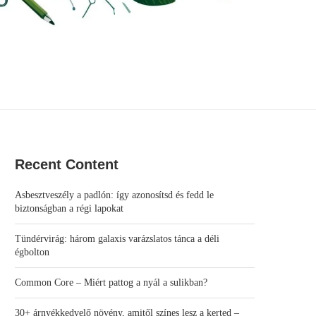
Recent Content
Asbesztveszély a padlón: így azonosítsd és fedd le
biztonságban a régi lapokat
Tündérvirág: három galaxis varázslatos tánca a déli
égbolton
Common Core – Miért pattog a nyál a sulikban?
30+ árnyékkedvelő növény, amitől színes lesz a kerted –