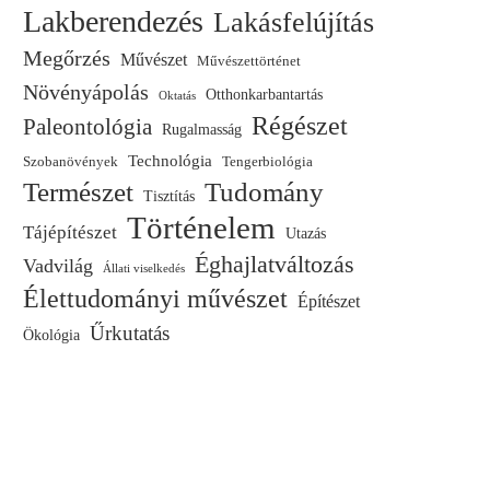
Lakberendezés
Lakásfelújítás
Megőrzés
Művészet
Művészettörténet
Növényápolás
Otthonkarbantartás
Oktatás
Régészet
Paleontológia
Rugalmasság
Technológia
Szobanövények
Tengerbiológia
Természet
Tudomány
Tisztítás
Történelem
Tájépítészet
Utazás
Éghajlatváltozás
Vadvilág
Állati viselkedés
Élettudományi művészet
Építészet
Űrkutatás
Ökológia