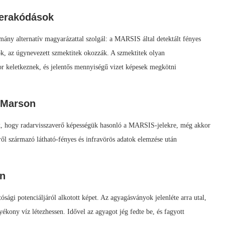
lerakódások
mány alternatív magyarázattal szolgál: a MARSIS által detektált fényes
k, az úgynevezett szmektitek okozzák. A szmektitek olyan
r keletkeznek, és jelentős mennyiségű vizet képesek megkötni
a Marson
ták, hogy radarvisszaverő képességük hasonló a MARSIS-jelekre, még akkor
ől származó látható-fényes és infravörös adatok elemzése után
en
tósági potenciáljáról alkotott képet. Az agyagásványok jelenléte arra utal,
ékony víz létezhessen. Idővel az agyagot jég fedte be, és fagyott