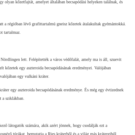
gy olyan kőzetfajtát, amelyet általában becsapódási helyeken találnak, és
tt a régióban lévő grafittartalmú gneisz kőzetek átalakultak gyémántokká.
ot tartalmaz.
ördlingen lett. Felépítették a város védőfalát, amely ma is áll, szuevit
melt kőzetek egy aszteroida becsapódásának eredményei. Valójában
valójában egy vulkáni kráter.
 kráter egy aszteroida becsapódásának eredménye. És még egy évtizednek
t a sziklákban.
kező látogatók számára, akik azért jönnek, hogy csodálják ezt a
snéző túrákat, bemutatja a Ries kráterből és a világ más krátereiből