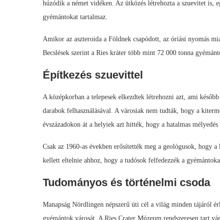
húzódik a német vidéken. Az ütközés létrehozta a szuevitet is, e
gyémántokat tartalmaz.
Amikor az aszteroida a Földnek csapódott, az óriási nyomás mia
Becslések szerint a Ries kráter több mint 72 000 tonna gyémánt
Építkezés szuevittel
A középkorban a telepesek elkezdtek létrehozni azt, ami később N
darabok felhasználásával. A városiak nem tudták, hogy a kiter
évszázadokon át a helyiek azt hitték, hogy a hatalmas mélyedés 
Csak az 1960-as években erősítették meg a geológusok, hogy a
kellett eltelnie ahhoz, hogy a tudósok felfedezzék a gyémántoka
Tudományos és történelmi csoda
Manapság Nördlingen népszerű úti cél a világ minden tájáról ér
gyémántok városát. A Ries Crater Múzeum rendszeresen tart váro