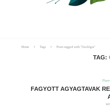
Home
Tags
Posts tagged with "Geológia"
TAG:
Plane
FAGYOTT AGYAGTAVAK RE
wr