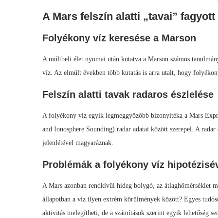
A Mars felszín alatti „tavai” fagyo
Folyékony víz keresése a Marson
A múltbeli élet nyomai után kutatva a Marson számos tanulmán
víz. Az elmúlt években több kutatás is arra utalt, hogy folyékony
Felszín alatti tavak radaros észlelése
A folyékony víz egyik legmeggyőzőbb bizonyítéka a Mars Exp
and Ionosphere Sounding) radar adatai között szerepel. A radar e
jelenlétével magyaráznak.
Problémák a folyékony víz hipotézisé
A Mars azonban rendkívül hideg bolygó, az átlaghőmérséklet mí
állapotban a víz ilyen extrém körülmények között? Egyes tudós
aktivitás melegítheti, de a számítások szerint egyik lehetőség s