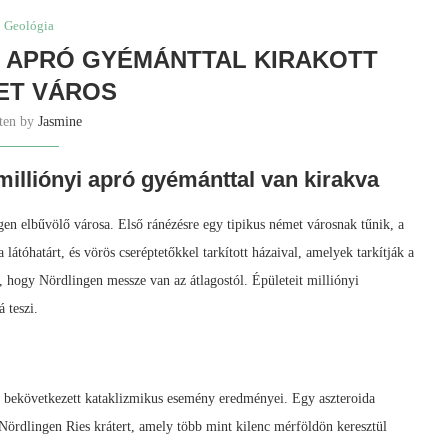
Geológia
I APRÓ GYÉMÁNTTAL KIRAKOTT
ET VÁROS
tten by
Jasmine
illiónyi apró gyémánttal van kirakva
en elbűvölő városa. Első ránézésre egy tipikus német városnak tűnik, a
átóhatárt, és vörös cseréptetőkkel tarkított házaival, amelyek tarkítják a
 hogy Nördlingen messze van az átlagostól. Épületeit milliónyi
 teszi.
t bekövetkezett kataklizmikus esemény eredményei. Egy aszteroida
 Nördlingen Ries krátert, amely több mint kilenc mérföldön keresztül