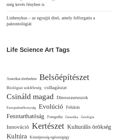
még kevés fényben is
Linhenykus – az egyujjú dinó, amely felforgatta a
paleontológiát
Life Science Art Tags
Belsőépítészet
Amerikai történelem
csillagászat
Biológiai sokféleség
Csináld magad
Dinoszauruszok
Evolúció
Feltárás
Energiahatékonyság
Fenntarthatóság
Fotográfia
Genetika
Geológia
Kertészet
Kulturális örökség
Innováció
Kultúra
Köznépesség-egészségügy