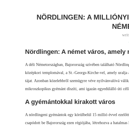
NÖRDLINGEN: A MILLIÓNY
NÉM
wri
Nördlingen: A német város, amely m
A déli Németországban, Bajorország szívében található Nördling
középkori templomával, a St.-Georgs-Kirche-vel, amely uralja a l
tájat. Azonban közelebbről szemügyre véve nyilvánvalóvá válik,
mikroszkopikus gyémánt díszíti, ami igazán egyedülálló úti céllá
A gyémántokkal kirakott város
A nördlingeni gyémántok egy körülbelül 15 millió évvel ezelőt
csapódott be Bajorország ezen régiójába, létrehozva a hatalmas