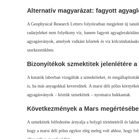
Alternatív magyarázat: fagyott agyag
A Geophysical Research Letters folyóiratban megjelent új tanul
radarjeleket nem folyékony víz, hanem fagyott agyaglerakódáso
agyagásványok, amelyek vulkáni kőzetek és víz kölcsönhatásako
szerkezetükben.
Bizonyítékok szmektitek jelenlétére 
A kutatók laborban vizsgálták a szmektiteket, és megállapítot
is, ha más anyagokkal keverednek. A marsi déli pólus környékér
agyagásványok – köztük szmektitek – nyomaira bukkantak.
Következmények a Mars megértéséb
A szmektitek felfedezése árnyalja a bolygó történetéről és lakha
hogy a marsi déli pólus egykor elég meleg volt ahhoz, hogy foly