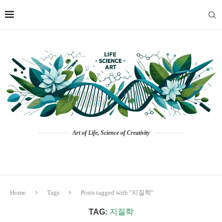
Art of Life, Science of Creativity
Home
Tags
Posts tagged with "지질학"
TAG:
지질학