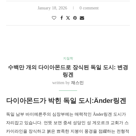
January 18, 2026
0 comment
지질학
수백만 개의 다이아몬드로 장식된 독일 도시: 변경
링겐
written by
재스민
다이아몬드가 박힌 독일 도시:Änder링겐
독일 남부 바이에른주의 심장부에는 매력적인 Änder링겐 도시가
자리잡고 있습니다. 언뜻 보면 중세 성당인 성 게오르크 교회가 스
카이라인을 장식하고 붉은 뾰족한 지붕이 풍경을 점綴하는 전형적