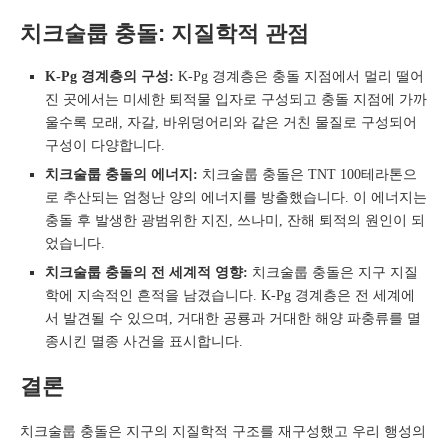
치크술룹 충돌: 지질학적 관점
K-Pg 경계층의 구성:
K-Pg 경계층은 충돌 지점에서 멀리 떨어
진 곳에서는 미세한 퇴적물 입자로 구성되고 충돌 지점에 가까
울수록 모래, 자갈, 바위덩어리와 같은 거친 물질로 구성되어
구성이 다양합니다.
치크술룹 충돌의 에너지:
치크술룹 충돌은 TNT 100테라톤으
로 추산되는 엄청난 양의 에너지를 방출했습니다. 이 에너지는
충돌 후 발생한 광범위한 지진, 쓰나미, 잔해 퇴적의 원인이 되
었습니다.
치크술룹 충돌의 전 세계적 영향:
치크술룹 충돌은 지구 지질
학에 지속적인 흔적을 남겼습니다. K-Pg 경계층은 전 세계에
서 발견될 수 있으며, 거대한 공룡과 거대한 해양 파충류를 멸
종시킨 멸종 사건을 표시합니다.
결론
치크술룹 충돌은 지구의 지질학적 구조를 재구성했고 우리 행성의