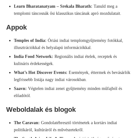
Learn Bharatanatyam – Srekala Bharath:
Tanuld meg a
templomi táncosnák ősi klasszikus táncának apró mozdulatait.
Appok
Temples of India:
Óriási indiai templomgyűjtemény fotókkal,
illusztrációkkal és helyalapú információkkal.
India Food Network:
Regionális indiai ételek, receptek és
kulináris érdekességek.
What’s Hot Discover Events:
Események, éttermek és bevásárlók
legfrissebb listája nagy indiai városokban.
Saavn:
Végtelen indiai zenei gyűjtemény minden műfajból és
előadótól.
Weboldalak és blogok
The Caravan:
Gondolatébresztő történetek a kortárs indiai
politikáról, kultúráról és művészetekről.