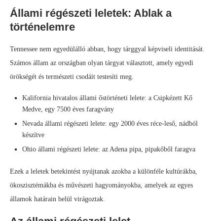
Állami régészeti leletek: Ablak a
történelemre
Tennessee nem egyedülálló abban, hogy tárggyal képviseli identitását.
Számos állam az országban olyan tárgyat választott, amely egyedi
örökségét és természeti csodáit testesíti meg.
Kalifornia hivatalos állami őstörténeti lelete: a Csipkézett Kő
Medve, egy 7500 éves faragvány
Nevada állami régészeti lelete: egy 2000 éves réce-leső, nádból
készítve
Ohio állami régészeti lelete: az Adena pipa, pipakőből faragva
Ezek a leletek betekintést nyújtanak azokba a különféle kultúrákba,
ökoszisztémákba és művészeti hagyományokba, amelyek az egyes
államok határain belül virágoztak.