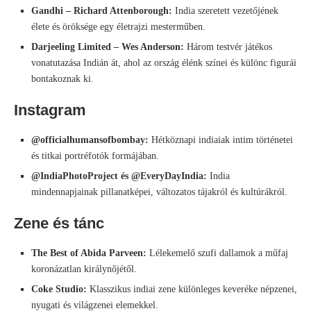
Gandhi – Richard Attenborough:
India szeretett vezetőjének
élete és öröksége egy életrajzi mesterműben.
Darjeeling Limited – Wes Anderson:
Három testvér játékos
vonatutazása Indián át, ahol az ország élénk színei és különc figurái
bontakoznak ki.
Instagram
@officialhumansofbombay:
Hétköznapi indiaiak intim történetei
és titkai portréfotók formájában.
@IndiaPhotoProject és @EveryDayIndia:
India
mindennapjainak pillanatképei, változatos tájakról és kultúrákról.
Zene és tánc
The Best of Abida Parveen:
Lélekemelő szufi dallamok a műfaj
koronázatlan királynőjétől.
Coke Studio:
Klasszikus indiai zene különleges keveréke népzenei,
nyugati és világzenei elemekkel.