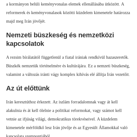
a kormányon belüli keményvonalas elemek ellenállásába ütközött. A
reformerek és keményvonalasok közötti küzdelem kimenetele határozza
majd meg Irán jövőjét.
Nemzeti büszkeség és nemzetközi
kapcsolatok
A rezsim bírálatától függetlenül a fiatal irániak rendkívül hazaszeretők.
Büszkék nemzetük történelmére és kultúrájára. Ez a nemzeti büszkeség,
valamint a változás iránti vágy komplex kihívás elé állítja Irán vezetőit.
Az út előttünk
Irán keresztúthoz érkezett. Az iszlám forradalomnak vagy át kell
alakulnia és át kell ölelnie a politikai reformokat, vagy számot kell
vetnie az ifjúság világi, demokratikus törekvéseivel. A küzdelem
kimenetele mérföldkő lesz Irán jövője és az Egyesült Államokkal való
kapcsolata szempontjából.