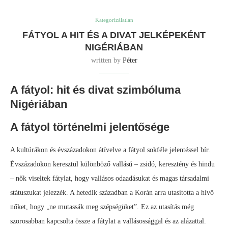
Kategorizálatlan
FÁTYOL A HIT ÉS A DIVAT JELKÉPEKÉNT
NIGÉRIÁBAN
written by
Péter
A fátyol: hit és divat szimbóluma
Nigériában
A fátyol történelmi jelentősége
A kultúrákon és évszázadokon átívelve a fátyol sokféle jelentéssel bír.
Évszázadokon keresztül különböző vallású – zsidó, keresztény és hindu
– nők viseltek fátylat, hogy vallásos odaadásukat és magas társadalmi
státuszukat jelezzék. A hetedik században a Korán arra utasította a hívő
nőket, hogy „ne mutassák meg szépségüket”. Ez az utasítás még
szorosabban kapcsolta össze a fátylat a vallásossággal és az alázattal.