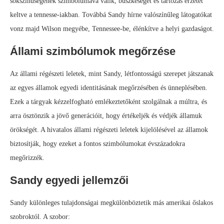
sokszínűségének szimbólumává válik, büszkeséget és tartozás érzetét
keltve a tennesse-iakban. Továbbá Sandy hírne valószínűleg látogatókat
vonz majd Wilson megyébe, Tennessee-be, élénkítve a helyi gazdaságot.
Állami szimbólumok megőrzése
Az állami régészeti leletek, mint Sandy, létfontosságú szerepet játszanak
az egyes államok egyedi identitásának megőrzésében és ünneplésében.
Ezek a tárgyak kézzelfogható emlékeztetőként szolgálnak a múltra, és
arra ösztönzik a jövő generációit, hogy értékeljék és védjék államuk
örökségét. A hivatalos állami régészeti leletek kijelölésével az államok
biztosítják, hogy ezeket a fontos szimbólumokat évszázadokra
megőrizzék.
Sandy egyedi jellemzői
Sandy különleges tulajdonságai megkülönböztetik más amerikai őslakos
szobroktól. A szobor: