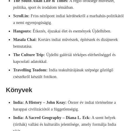
The South Asian Life & Times:
A régió öröksége művészet,
politika, sport és irodalom témáiban.
Scroll.in:
Friss nézőpont indiai kérdésekről a marhahús-politikától
a nemi egyenjogúságig.
Hangouts:
Étkezés, éjszakai élet és események Újdelhiben.
Masala Chai:
Kortárs indiai művészek, építészek és dizájnerek
bemutatása.
The Culture Trip:
Újdelhi galériái térképes elérhetőséggel és
kapcsolati adatokkal.
Travelling Teadom:
India teakultúrájának szépsége gőzölgő
csészékről készült fotókon.
Könyvek
India: A History – John Keay:
Ötezer év indiai történelme a
harappai civilizációtól a függetlenségig.
India: A Sacred Geography – Diana L. Eck:
A szent helyek
(tírthák) vallási és kulturális jelentősége, amely formálja India