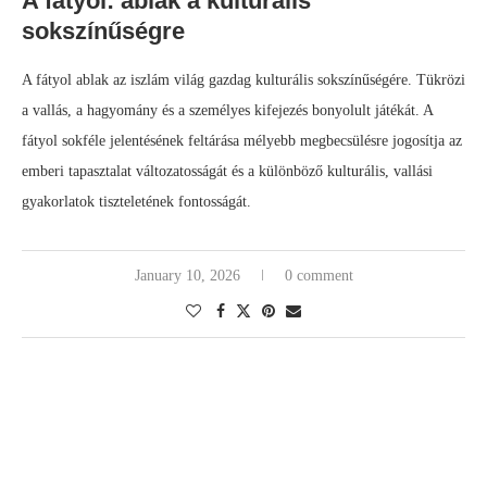
A fátyol: ablak a kulturális
sokszínűségre
A fátyol ablak az iszlám világ gazdag kulturális sokszínűségére. Tükrözi
a vallás, a hagyomány és a személyes kifejezés bonyolult játékát. A
fátyol sokféle jelentésének feltárása mélyebb megbecsülésre jogosítja az
emberi tapasztalat változatosságát és a különböző kulturális, vallási
gyakorlatok tiszteletének fontosságát.
January 10, 2026
0 comment