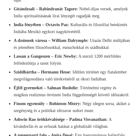
táját.
Gítándzsali – Rabindranát Tagore:
Nobel-díjas versek, amelyek
India spiritualitásának lírai lényegét ragadják meg.
India fényében – Octavio Paz:
Kulturális és filozófiai betekintés
Indiába Mexikó egykori nagykövetétől.
A dzsinnok városa – William Dalrymple:
Utazás Delhi múltjában
és jelenében filozófusokkal, eunuchokkal és szádhukkal.
Lassan a Gangeszen – Eric Newby:
A szerző 1200 mérföldes
felfedezőútja a szent folyón.
Sziddhártha – Hermann Hesse:
Időtlen történet egy fiatalember
megvilágosodásra való törekvéséről az ókori Indiában.
Éjfél gyermekei – Salman Rushdie:
Történelmi regény és
mágikus realizmus ötvözete India függetlenségét követő időszakról.
Finom egyensúly – Rohinton Mistry:
Négy idegen sorsa, akiket a
szegénység és a politikai zűrzavar sodort össze.
Ashwin Rao örökkévalósége – Padma Visvanathan:
A
kivándorlás és az erőszak hatásai a globalizált világban.
A tengerparti falu – Anita Desai:
Egy hagyományos halászfalu