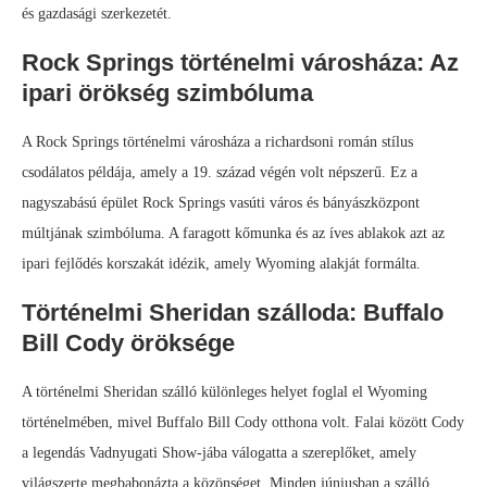
és gazdasági szerkezetét.
Rock Springs történelmi városháza: Az
ipari örökség szimbóluma
A Rock Springs történelmi városháza a richardsoni román stílus
csodálatos példája, amely a 19. század végén volt népszerű. Ez a
nagyszabású épület Rock Springs vasúti város és bányászközpont
múltjának szimbóluma. A faragott kőmunka és az íves ablakok azt az
ipari fejlődés korszakát idézik, amely Wyoming alakját formálta.
Történelmi Sheridan szálloda: Buffalo
Bill Cody öröksége
A történelmi Sheridan szálló különleges helyet foglal el Wyoming
történelmében, mivel Buffalo Bill Cody otthona volt. Falai között Cody
a legendás Vadnyugati Show-jába válogatta a szereplőket, amely
világszerte megbabonázta a közönséget. Minden júniusban a szálló