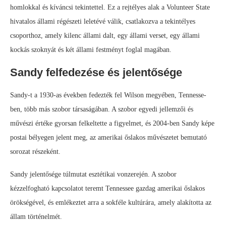
homlokkal és kíváncsi tekintettel. Ez a rejtélyes alak a Volunteer State
hivatalos állami régészeti leletévé válik, csatlakozva a tekintélyes
csoporthoz, amely kilenc állami dalt, egy állami verset, egy állami
kockás szoknyát és két állami festményt foglal magában.
Sandy felfedezése és jelentősége
Sandy-t a 1930-as években fedezték fel Wilson megyében, Tennesse-
ben, több más szobor társaságában. A szobor egyedi jellemzői és
művészi értéke gyorsan felkeltette a figyelmet, és 2004-ben Sandy képe
postai bélyegen jelent meg, az amerikai őslakos művészetet bemutató
sorozat részeként.
Sandy jelentősége túlmutat esztétikai vonzerején. A szobor
kézzelfogható kapcsolatot teremt Tennessee gazdag amerikai őslakos
örökségével, és emlékeztet arra a sokféle kultúrára, amely alakította az
állam történelmét.