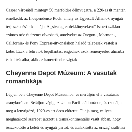
Casper városától mintegy 50 mérföldre délnyugatra, a 220-as út mentén
emelkedik az Independence Rock, amely az Egyesült Államok nyugati
terjeszkedésének tanúja. A „sivatag emlékkönyveként” ismert sziklán
számos név és üzenet olvasható, amelyeket az Oregon-, Mormon-,
California- és Pony Express-útvonalakon haladó telepesek véstek a
kőbe. Ezek a feliratok bepillantást engednek azok reményeibe, álmaiba
és kihívásaiba, akik az ismeretlenbe vágtak.
Cheyenne Depot Múzeum: A vasutak
romantikája
Lépjen be a Cheyenne Depot Múzeumba, és merüljön el a vasutazás
aranykorában. Sétáljon végig az Union Pacific állomáson, és csodálja
meg a lenyűgöző, 1929-es art deco előteret. Tudja meg, milyen
meghatározó szerepet játszott a transzkontinentális vasút abban, hogy
összekötötte a keleti és nyugati partot, és átalakította az ország szállítási