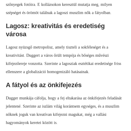
szőnyegek fotóira. E kollázsokon keresztül mutatja meg, milyen
szépséget és örömöt találnak a lagoszi muszlim nők a fátyolban.
Lagosz: kreativitás és eredetiség
városa
Lagosz nyüzsgő metropolisz, amely tiszteli a sokféleséget és a
kreativitást. Duggert a város őrült tempója és bőséges művészi
kifejezőereje vonzotta. Szerinte a lagosziak esztétikai eredetisége friss
ellenszere a globalizáció homogenizáló hatásainak.
A fátyol és az önkifejezés
Dugger munkája cáfolja, hogy a fej eltakarása az önkifejezés feladását
jelentené. Szerinte az iszlám világ korántsem egységes, és a muszlim
nőknek joguk van kreatívan kifejezni magukat, még a vallási
hagyományok keretei között is.