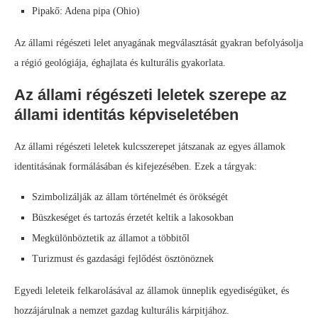
Pipakő: Adena pipa (Ohio)
Az állami régészeti lelet anyagának megválasztását gyakran befolyásolja
a régió geológiája, éghajlata és kulturális gyakorlata.
Az állami régészeti leletek szerepe az
állami identitás képviseletében
Az állami régészeti leletek kulcsszerepet játszanak az egyes államok
identitásának formálásában és kifejezésében. Ezek a tárgyak:
Szimbolizálják az állam történelmét és örökségét
Büszkeséget és tartozás érzetét keltik a lakosokban
Megkülönböztetik az államot a többitől
Turizmust és gazdasági fejlődést ösztönöznek
Egyedi leleteik felkarolásával az államok ünneplik egyediségüket, és
hozzájárulnak a nemzet gazdag kulturális kárpitjához.