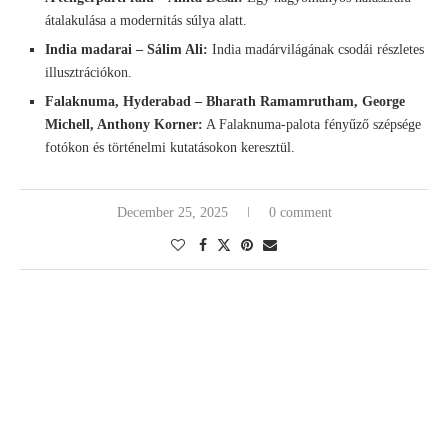
átalakulása a modernitás súlya alatt.
India madarai – Sálim Ali:
India madárvilágának csodái részletes
illusztrációkon.
Falaknuma, Hyderabad – Bharath Ramamrutham, George
Michell, Anthony Korner:
A Falaknuma-palota fényűző szépsége
fotókon és történelmi kutatásokon keresztül.
December 25, 2025
0 comment