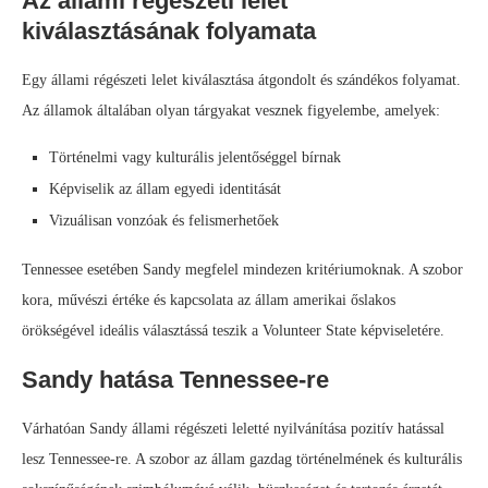
Az állami régészeti lelet
kiválasztásának folyamata
Egy állami régészeti lelet kiválasztása átgondolt és szándékos folyamat.
Az államok általában olyan tárgyakat vesznek figyelembe, amelyek:
Történelmi vagy kulturális jelentőséggel bírnak
Képviselik az állam egyedi identitását
Vizuálisan vonzóak és felismerhetőek
Tennessee esetében Sandy megfelel mindezen kritériumoknak. A szobor
kora, művészi értéke és kapcsolata az állam amerikai őslakos
örökségével ideális választássá teszik a Volunteer State képviseletére.
Sandy hatása Tennessee-re
Várhatóan Sandy állami régészeti leletté nyilvánítása pozitív hatással
lesz Tennessee-re. A szobor az állam gazdag történelmének és kulturális