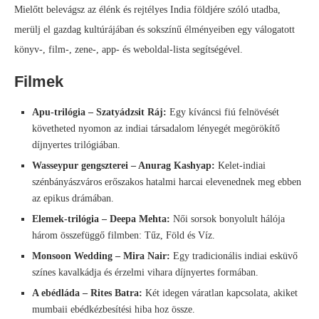
Mielőtt belevágsz az élénk és rejtélyes India földjére szóló utadba,
merülj el gazdag kultúrájában és sokszínű élményeiben egy válogatott
könyv-, film-, zene-, app- és weboldal-lista segítségével.
Filmek
Apu-trilógia – Szatyádzsit Ráj:
Egy kíváncsi fiú felnövését
követheted nyomon az indiai társadalom lényegét megörökítő
díjnyertes trilógiában.
Wasseypur gengszterei – Anurag Kashyap:
Kelet-indiai
szénbányászváros erőszakos hatalmi harcai elevenednek meg ebben
az epikus drámában.
Elemek-trilógia – Deepa Mehta:
Női sorsok bonyolult hálója
három összefüggő filmben: Tűz, Föld és Víz.
Monsoon Wedding – Mira Nair:
Egy tradicionális indiai esküvő
színes kavalkádja és érzelmi vihara díjnyertes formában.
A ebédláda – Rites Batra:
Két idegen váratlan kapcsolata, akiket
mumbaii ebédkézbesítési hiba hoz össze.