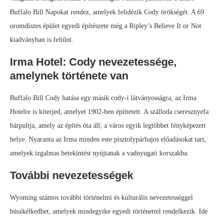
Buffalo Bill Napokat rendez, amelyek felidézik Cody örökségét. A 69
oromdíszes épület egyedi építészete még a Ripley’s Believe It or Not
kiadványban is feltűnt.
Irma Hotel: Cody nevezetessége,
amelynek története van
Buffalo Bill Cody hatása egy másik cody-i látványosságra, az Irma
Hotelre is kiterjed, amelyet 1902-ben építtetett. A szálloda cseresznyefa
bárpultja, amely az építés óta áll, a város egyik legtöbbet fényképezett
helye. Nyaranta az Irma minden este pisztolypárbajos előadásokat tart,
amelyek izgalmas betekintést nyújtanak a vadnyugati korszakba.
További nevezetességek
Wyoming számos további történelmi és kulturális nevezetességgel
büszkélkedhet, amelyek mindegyike egyedi történettel rendelkezik. Ide