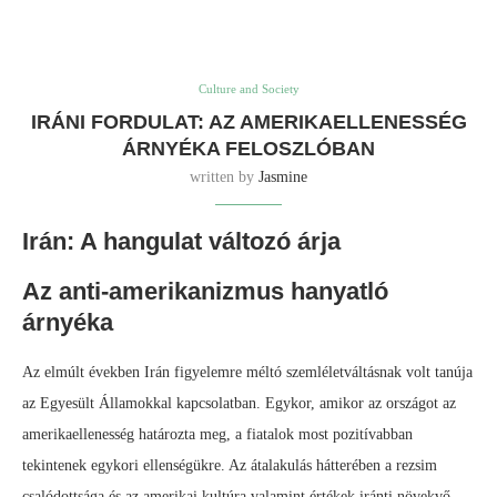
Culture and Society
IRÁNI FORDULAT: AZ AMERIKAELLENESSÉG
ÁRNYÉKA FELOSZLÓBAN
written by
Jasmine
Irán: A hangulat változó árja
Az anti-amerikanizmus hanyatló
árnyéka
Az elmúlt években Irán figyelemre méltó szemléletváltásnak volt tanúja
az Egyesült Államokkal kapcsolatban. Egykor, amikor az országot az
amerikaellenesség határozta meg, a fiatalok most pozitívabban
tekintenek egykori ellenségükre. Az átalakulás hátterében a rezsim
csalódottsága és az amerikai kultúra valamint értékek iránti növekvő