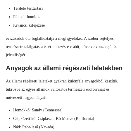
Térdelő testtartása
Ráncolt homloka
Kíváncsi kifejezése
évszázadok óta foglalkoztatja a megfigyelőket. A szobor rejtélyes
természete találgatásra és értelmezésre csábít, növelve vonzerejét és
jelentőségét.
Anyagok az állami régészeti leletekben
Az állami régészeti leleteket gyakran különféle anyagokból készítik,
tükrözve az egyes államok változatos természeti erőforrásait és
művészeti hagyományait.
Homokkő: Sandy (Tennessee)
Csipkézett kő: Csipkézett Kő Medve (Kalifornia)
Nád: Réce-leső (Nevada)