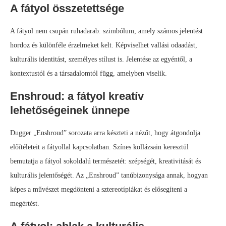
A fátyol összetettsége
A fátyol nem csupán ruhadarab: szimbólum, amely számos jelentést
hordoz és különféle érzelmeket kelt. Képviselhet vallási odaadást,
kulturális identitást, személyes stílust is. Jelentése az egyéntől, a
kontextustól és a társadalomtól függ, amelyben viselik.
Enshroud: a fátyol kreatív
lehetőségeinek ünnepe
Dugger „Enshroud” sorozata arra készteti a nézőt, hogy átgondolja
előítéleteit a fátyollal kapcsolatban. Színes kollázsain keresztül
bemutatja a fátyol sokoldalú természetét: szépségét, kreativitását és
kulturális jelentőségét. Az „Enshroud” tanúbizonysága annak, hogyan
képes a művészet megdönteni a sztereotípiákat és elősegíteni a
megértést.