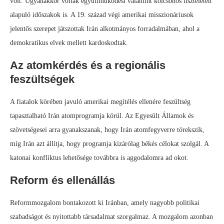
volt. Ugyanakkor voltak együttműködési valamint kölcsönös tiszteleten
alapuló időszakok is. A 19. század végi amerikai misszionáriusok
jelentős szerepet játszottak Irán alkotmányos forradalmában, ahol a
demokratikus elvek mellett kardoskodtak.
Az atomkérdés és a regionális
feszültségek
A fiatalok körében javuló amerikai megítélés ellenére feszültség
tapasztalható Irán atomprogramja körül. Az Egyesült Államok és
szövetségesei arra gyanakszanak, hogy Irán atomfegyverre törekszik,
míg Irán azt állítja, hogy programja kizárólag békés célokat szolgál. A
katonai konfliktus lehetősége továbbra is aggodalomra ad okot.
Reform és ellenállás
Reformmozgalom bontakozott ki Iránban, amely nagyobb politikai
szabadságot és nyitottabb társadalmat szorgalmaz. A mozgalom azonban