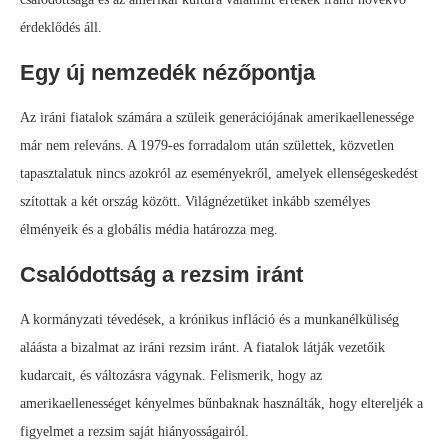
érdeklődés áll.
Egy új nemzedék nézőpontja
Az iráni fiatalok számára a szüleik generációjának amerikaellenessége
már nem releváns. A 1979-es forradalom után születtek, közvetlen
tapasztalatuk nincs azokról az eseményekről, amelyek ellenségeskedést
szítottak a két ország között. Világnézetüket inkább személyes
élményeik és a globális média határozza meg.
Csalódottság a rezsim iránt
A kormányzati tévedések, a krónikus infláció és a munkanélküliség
aláásta a bizalmat az iráni rezsim iránt. A fiatalok látják vezetőik
kudarcait, és változásra vágynak. Felismerik, hogy az
amerikaellenességet kényelmes bűnbaknak használták, hogy eltereljék a
figyelmet a rezsim saját hiányosságairól.