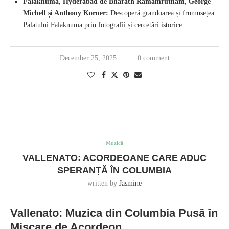
Falaknuma, Hyderabad de Bharath Ramamrutham, George
Michell și Anthony Korner:
Descoperă grandoarea și frumusețea
Palatului Falaknuma prin fotografii și cercetări istorice.
December 25, 2025
0 comment
Muzică
VALLENATO: ACORDEOANE CARE ADUC
SPERANȚĂ ÎN COLUMBIA
written by
Jasmine
Vallenato: Muzica din Columbia Pusă în
Mișcare de Acordeon