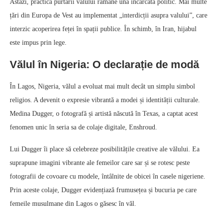
Astăzi, practica purtării vălului rămâne una încărcată politic. Mai multe
țări din Europa de Vest au implementat „interdicții asupra valului”, care
interzic acoperirea feței în spații publice. În schimb, în Iran, hijabul
este impus prin lege.
Vălul în Nigeria: O declarație de modă
În Lagos, Nigeria, vălul a evoluat mai mult decât un simplu simbol
religios. A devenit o expresie vibrantă a modei și identității culturale.
Medina Dugger, o fotografă și artistă născută în Texas, a captat acest
fenomen unic în seria sa de colaje digitale, Enshroud.
Lui Dugger îi place să celebreze posibilitățile creative ale vălului. Ea
suprapune imagini vibrante ale femeilor care sar și se rotesc peste
fotografii de covoare cu modele, întâlnite de obicei în casele nigeriene.
Prin aceste colaje, Dugger evidențiază frumusețea și bucuria pe care
femeile musulmane din Lagos o găsesc în văl.