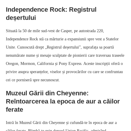
Independence Rock: Registrul
deșertului
Situată la 50 de mile sud-vest de Casper, pe autostrada 220,
Independence Rock stă ca mărturie a expansiunii spre vest a Statelor
Unite. Cunoscută drept „Registrul deșertului”, suprafața sa poartă
nenumărate nume și mesaje sculptate de pionierii care traversau traseele
Oregon, Mormon, California și Pony Express. Aceste inscripții oferă o
privire asupra speranțelor, viselor și provocărilor cu care se confruntau
cei ce porniseră spre necunoscut.
Muzeul Gării din Cheyenne:
Reîntoarcerea la epoca de aur a căilor
ferate
Intră în Muzeul Gării din Cheyenne și cufundă-te în epoca de aur a
căilor ferate. Plimbă-te prin depoul Union Pacific, admirând