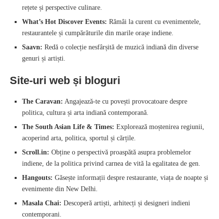
rețete și perspective culinare.
What’s Hot Discover Events:
Rămâi la curent cu evenimentele,
restaurantele și cumpărăturile din marile orașe indiene.
Saavn:
Redă o colecție nesfârșită de muzică indiană din diverse
genuri și artiști.
Site-uri web și bloguri
The Caravan:
Angajează-te cu povești provocatoare despre
politica, cultura și arta indiană contemporană.
The South Asian Life & Times:
Explorează moștenirea regiunii,
acoperind arta, politica, sportul și cărțile.
Scroll.in:
Obține o perspectivă proaspătă asupra problemelor
indiene, de la politica privind carnea de vită la egalitatea de gen.
Hangouts:
Găsește informații despre restaurante, viața de noapte și
evenimente din New Delhi.
Masala Chai:
Descoperă artiști, arhitecți și designeri indieni
contemporani.