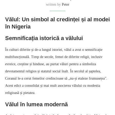
written by
Peter
Vălul: Un simbol al credinței și al modei
în Nigeria
Semnificația istorică a vălului
În culturi diferite și de-a lungul istoriei, vălul a avut o semnificație
multifuncțională. Timp de secole, femei de diferite religii, inclusiv
evreice, creștine și hinduse, au purtat văluri pentru a simboliza
devotamentul religios și statutul social înalt. În secolul al șaptelea,
Coranul le-a cerut femeilor credincioase să „nu-și etaleze frumusețea”.
Acest edict a consolidat și mai mult asocierea vălului cu modestia
religioasă și pietatea.
Vălul în lumea modernă