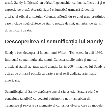
urmă, Sandy înfățișează un bărbat îngenunchiat cu fruntea încrețită și o
expresie perplexă. Această figură enigmatică urmează să devină
artefactul oficial al statului Voluntar, alăturându-se unui grup prestigios
care include nouă cântece de stat, o poezie de stat, un tartan de stat și
două picturi de stat.
Descoperirea și semnificația lui Sandy
Sandy a fost descoperită în comitatul Wilson, Tennessee, în anii 1930,
împreună cu mai multe alte statui. Caracteristicile unice și meritul
artistic al statuii au atras rapid atenția, iar în 2004 imaginea lui Sandy a
apărut pe o marcă poștală ca parte a unei serii dedicate artei nativ-
americane.
Semnificația lui Sandy depășește apelul său estetic. Statuia oferă o
conexiune tangibilă cu bogatul patrimoniu nativ-american din
Tennessee și servește ca memento al culturilor diverse care au modelat