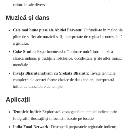
culturile sale diverse.
Muzică și dans
Cele mai bune piese ale Abidei Parveen:
Cufundă-te în melodiile
pline de suflet ale muzicii sufi, interpretate de regina incontestabilă
a genului.
Coke Studio:
Experimentează o îmbinare unică între muzica
clasică indiană și tradițiile folclorice, occidentale și ale altor muzici
mondiale.
Învață Bharatanatyam cu Srekala Bharath:
Învață tehnicile
complexe ale acestei forme clasice de dans indian, interpretată
inițial de dansatoare de temple.
Aplicații
Templele Indiei:
Explorează vasta gamă de temple indiene prin
fotografii, ilustrații și informații bazate pe locație.
India Food Network:
Descoperă preparatele regionale indiene,