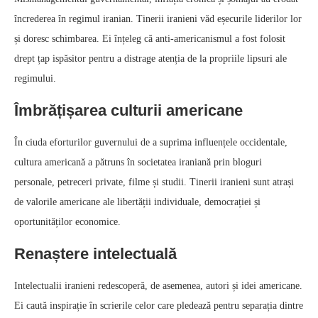
încrederea în regimul iranian. Tinerii iranieni văd eșecurile liderilor lor
și doresc schimbarea. Ei înțeleg că anti-americanismul a fost folosit
drept țap ispăsitor pentru a distrage atenția de la propriile lipsuri ale
regimului.
Îmbrățișarea culturii americane
În ciuda eforturilor guvernului de a suprima influențele occidentale,
cultura americană a pătruns în societatea iraniană prin bloguri
personale, petreceri private, filme și studii. Tinerii iranieni sunt atrași
de valorile americane ale libertății individuale, democrației și
oportunităților economice.
Renaștere intelectuală
Intelectualii iranieni redescoperă, de asemenea, autori și idei americane.
Ei caută inspirație în scrierile celor care pledează pentru separația dintre