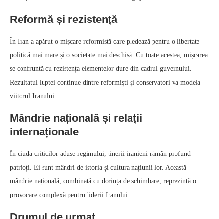
Reformă și rezistență
În Iran a apărut o mișcare reformistă care pledează pentru o libertate
politică mai mare și o societate mai deschisă. Cu toate acestea, mișcarea
se confruntă cu rezistența elementelor dure din cadrul guvernului.
Rezultatul luptei continue dintre reformiști și conservatori va modela
viitorul Iranului.
Mândrie națională și relații
internaționale
În ciuda criticilor aduse regimului, tinerii iranieni rămân profund
patrioți. Ei sunt mândri de istoria și cultura națiunii lor. Această
mândrie națională, combinată cu dorința de schimbare, reprezintă o
provocare complexă pentru liderii Iranului.
Drumul de urmat