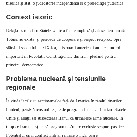
biserică și stat, o judecătorie independentă și o președinție puternică.
Context istoric
Relația Iranului cu Statele Unite a fost complexă și adesea tensionată.
Totuși, au existat și perioade de cooperare și respect reciproc. Spre
sfârșitul secolului al XIX-lea, misionarii americani au jucat un rol
important în Revoluția Constituțională din Iran, pledând pentru
principii democratice.
Problema nucleară și tensiunile
regionale
În ciuda încălzirii sentimentelor față de America în rândul tinerilor
iranieni, persistă tensiuni legate de programul nuclear iranian. Statele
Unite și aliații săi suspectează Iranul că urmărește arme nucleare, în
timp ce Iranul susține că programul său are exclusiv scopuri pașnice.
Potențialul unui conflict militar rămâne o îngrijorare.