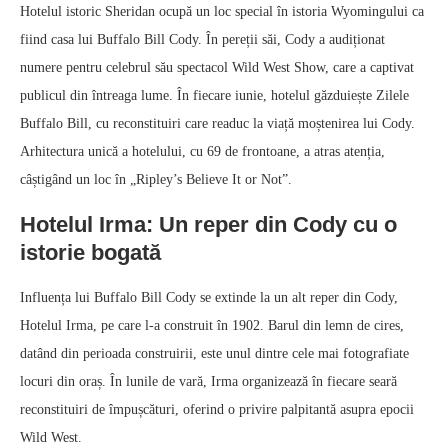
Hotelul istoric Sheridan ocupă un loc special în istoria Wyomingului ca
fiind casa lui Buffalo Bill Cody. În pereții săi, Cody a audiționat
numere pentru celebrul său spectacol Wild West Show, care a captivat
publicul din întreaga lume. În fiecare iunie, hotelul găzduiește Zilele
Buffalo Bill, cu reconstituiri care readuc la viață moștenirea lui Cody.
Arhitectura unică a hotelului, cu 69 de frontoane, a atras atenția,
câștigând un loc în „Ripley’s Believe It or Not”.
Hotelul Irma: Un reper din Cody cu o
istorie bogată
Influența lui Buffalo Bill Cody se extinde la un alt reper din Cody,
Hotelul Irma, pe care l-a construit în 1902. Barul din lemn de cires,
datând din perioada construirii, este unul dintre cele mai fotografiate
locuri din oraș. În lunile de vară, Irma organizează în fiecare seară
reconstituiri de împușcături, oferind o privire palpitantă asupra epocii
Wild West.