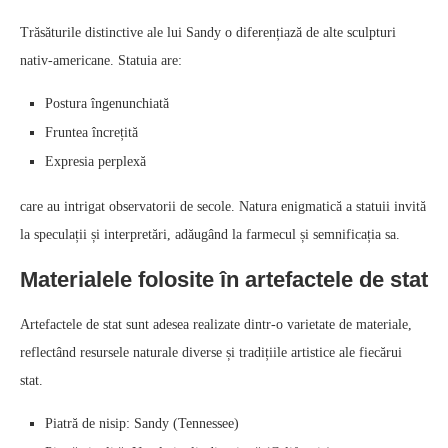
Trăsăturile distinctive ale lui Sandy o diferențiază de alte sculpturi
nativ-americane. Statuia are:
Postura îngenunchiată
Fruntea încrețită
Expresia perplexă
care au intrigat observatorii de secole. Natura enigmatică a statuii invită
la speculații și interpretări, adăugând la farmecul și semnificația sa.
Materialele folosite în artefactele de stat
Artefactele de stat sunt adesea realizate dintr-o varietate de materiale,
reflectând resursele naturale diverse și tradițiile artistice ale fiecărui
stat.
Piatră de nisip: Sandy (Tennessee)