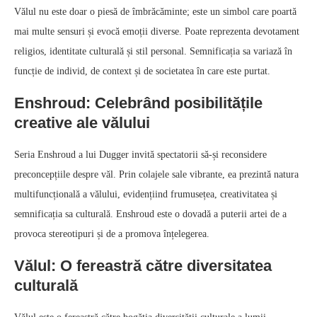
Vălul nu este doar o piesă de îmbrăcăminte; este un simbol care poartă
mai multe sensuri și evocă emoții diverse. Poate reprezenta devotament
religios, identitate culturală și stil personal. Semnificația sa variază în
funcție de individ, de context și de societatea în care este purtat.
Enshroud: Celebrând posibilitățile
creative ale vălului
Seria Enshroud a lui Dugger invită spectatorii să-și reconsidere
preconcepțiile despre văl. Prin colajele sale vibrante, ea prezintă natura
multifuncțională a vălului, evidențiind frumusețea, creativitatea și
semnificația sa culturală. Enshroud este o dovadă a puterii artei de a
provoca stereotipuri și de a promova înțelegerea.
Vălul: O fereastră către diversitatea
culturală