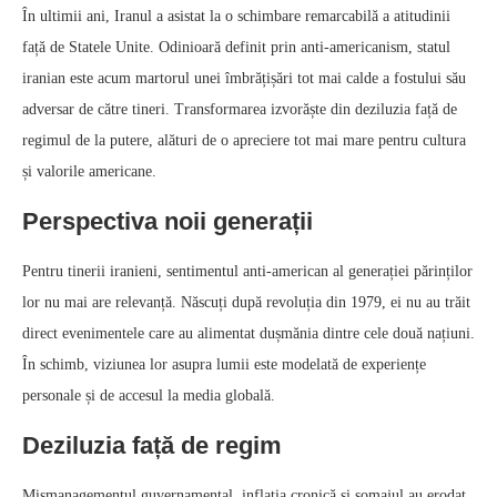
În ultimii ani, Iranul a asistat la o schimbare remarcabilă a atitudinii
față de Statele Unite. Odinioară definit prin anti-americanism, statul
iranian este acum martorul unei îmbrățișări tot mai calde a fostului său
adversar de către tineri. Transformarea izvorăște din deziluzia față de
regimul de la putere, alături de o apreciere tot mai mare pentru cultura
și valorile americane.
Perspectiva noii generații
Pentru tinerii iranieni, sentimentul anti-american al generației părinților
lor nu mai are relevanță. Născuți după revoluția din 1979, ei nu au trăit
direct evenimentele care au alimentat dușmănia dintre cele două națiuni.
În schimb, viziunea lor asupra lumii este modelată de experiențe
personale și de accesul la media globală.
Deziluzia față de regim
Mismanagementul guvernamental, inflația cronică și șomajul au erodat