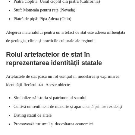
Piatră cioplită: Ursul cioplit din piatră (California)
Stuf: Momeala pentru rațe (Nevada)
Piatră de pipă: Pipa Adena (Ohio)
Alegerea materialului pentru un artefact de stat este adesea influențată
de geologia, clima și practicile culturale ale regiunii.
Rolul artefactelor de stat în
reprezentarea identității statale
Artefactele de stat joacă un rol esențial în modelarea și exprimarea
identității fiecărui stat. Aceste obiecte:
Simbolizează istoria și patrimoniul statului
Cultivă un sentiment de mândrie și apartenență printre rezidenți
Disting statul de altele
Promovează turismul și dezvoltarea economică