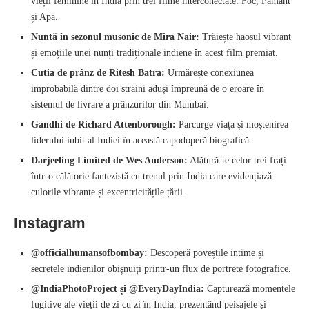
vieții feminine în India prin trei filme interconectate: Foc, Pământ
și Apă.
Nuntă în sezonul musonic de Mira Nair:
Trăiește haosul vibrant
și emoțiile unei nunți tradiționale indiene în acest film premiat.
Cutia de prânz de Ritesh Batra:
Urmărește conexiunea
improbabilă dintre doi străini aduși împreună de o eroare în
sistemul de livrare a prânzurilor din Mumbai.
Gandhi de Richard Attenborough:
Parcurge viața și moștenirea
liderului iubit al Indiei în această capodoperă biografică.
Darjeeling Limited de Wes Anderson:
Alătură-te celor trei frați
într-o călătorie fantezistă cu trenul prin India care evidențiază
culorile vibrante și excentricitățile țării.
Instagram
@officialhumansofbombay:
Descoperă poveștile intime și
secretele indienilor obișnuiți printr-un flux de portrete fotografice.
@IndiaPhotoProject și @EveryDayIndia:
Capturează momentele
fugitive ale vieții de zi cu zi în India, prezentând peisajele și