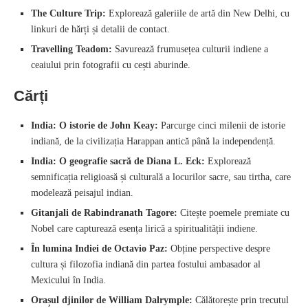
The Culture Trip:
Explorează galeriile de artă din New Delhi, cu
linkuri de hărți și detalii de contact.
Travelling Teadom:
Savurează frumusețea culturii indiene a
ceaiului prin fotografii cu cești aburinde.
Cărți
India: O istorie de John Keay:
Parcurge cinci milenii de istorie
indiană, de la civilizația Harappan antică până la independență.
India: O geografie sacră de Diana L. Eck:
Explorează
semnificația religioasă și culturală a locurilor sacre, sau tirtha, care
modelează peisajul indian.
Gitanjali de Rabindranath Tagore:
Citește poemele premiate cu
Nobel care capturează esența lirică a spiritualității indiene.
În lumina Indiei de Octavio Paz:
Obține perspective despre
cultura și filozofia indiană din partea fostului ambasador al
Mexicului în India.
Orașul djinilor de William Dalrymple:
Călătorește prin trecutul