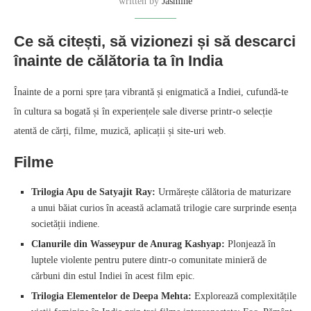
written by
Jasmine
Ce să citești, să vizionezi și să descarci
înainte de călătoria ta în India
Înainte de a porni spre țara vibrantă și enigmatică a Indiei, cufundă-te
în cultura sa bogată și în experiențele sale diverse printr-o selecție
atentă de cărți, filme, muzică, aplicații și site-uri web.
Filme
Trilogia Apu de Satyajit Ray:
Urmărește călătoria de maturizare
a unui băiat curios în această aclamată trilogie care surprinde esența
societății indiene.
Clanurile din Wasseypur de Anurag Kashyap:
Plonjează în
luptele violente pentru putere dintr-o comunitate minieră de
cărbuni din estul Indiei în acest film epic.
Trilogia Elementelor de Deepa Mehta:
Explorează complexitățile