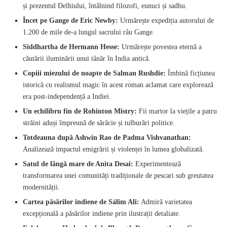
și prezentul Delhiului, întâlnind filozofi, eunuci și sadhu.
Încet pe Gange de Eric Newby:
Urmărește expediția autorului de
1.200 de mile de-a lungul sacrului râu Gange.
Siddhartha de Hermann Hesse:
Urmărește povestea eternă a
căutării iluminării unui tânăr în India antică.
Copiii miezului de noapte de Salman Rushdie:
Îmbină ficțiunea
istorică cu realismul magic în acest roman aclamat care explorează
era post-independență a Indiei.
Un echilibru fin de Rohinton Mistry:
Fii martor la viețile a patru
străini aduși împreună de sărăcie și tulburări politice.
Totdeauna după Ashwin Rao de Padma Vishvanathan:
Analizează impactul emigrării și violenței în lumea globalizată.
Satul de lângă mare de Anita Desai:
Experimentează
transformarea unei comunități tradiționale de pescari sub greutatea
modernității.
Cartea păsărilor indiene de Sálim Ali:
Admiră varietatea
excepțională a păsărilor indiene prin ilustrații detaliate.