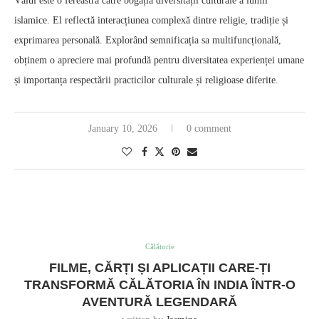
Vălul este o fereastră către bogăția diversității culturale a lumii
islamice. El reflectă interacțiunea complexă dintre religie, tradiție și
exprimarea personală. Explorând semnificația sa multifuncțională,
obținem o apreciere mai profundă pentru diversitatea experienței umane
și importanța respectării practicilor culturale și religioase diferite.
January 10, 2026
0 comment
Călătorie
FILME, CĂRȚI ȘI APLICAȚII CARE-ȚI
TRANSFORMĂ CĂLĂTORIA ÎN INDIA ÎNTR-O
AVENTURĂ LEGENDARĂ