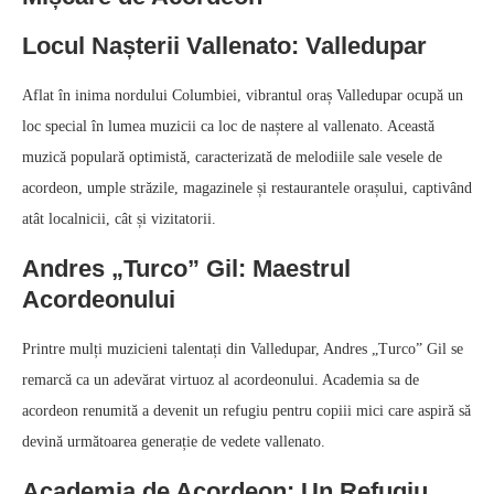
Locul Nașterii Vallenato: Valledupar
Aflat în inima nordului Columbiei, vibrantul oraș Valledupar ocupă un
loc special în lumea muzicii ca loc de naștere al vallenato. Această
muzică populară optimistă, caracterizată de melodiile sale vesele de
acordeon, umple străzile, magazinele și restaurantele orașului, captivând
atât localnicii, cât și vizitatorii.
Andres „Turco” Gil: Maestrul
Acordeonului
Printre mulți muzicieni talentați din Valledupar, Andres „Turco” Gil se
remarcă ca un adevărat virtuoz al acordeonului. Academia sa de
acordeon renumită a devenit un refugiu pentru copiii mici care aspiră să
devină următoarea generație de vedete vallenato.
Academia de Acordeon: Un Refugiu