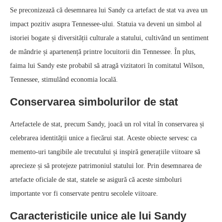
Se preconizează că desemnarea lui Sandy ca artefact de stat va avea un
impact pozitiv asupra Tennessee-ului. Statuia va deveni un simbol al
istoriei bogate și diversității culturale a statului, cultivând un sentiment
de mândrie și apartenență printre locuitorii din Tennessee. În plus,
faima lui Sandy este probabil să atragă vizitatori în comitatul Wilson,
Tennessee, stimulând economia locală.
Conservarea simbolurilor de stat
Artefactele de stat, precum Sandy, joacă un rol vital în conservarea și
celebrarea identității unice a fiecărui stat. Aceste obiecte servesc ca
memento-uri tangibile ale trecutului și inspiră generațiile viitoare să
aprecieze și să protejeze patrimoniul statului lor. Prin desemnarea de
artefacte oficiale de stat, statele se asigură că aceste simboluri
importante vor fi conservate pentru secolele viitoare.
Caracteristicile unice ale lui Sandy