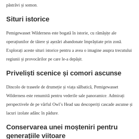
păstrăvi și somon.
Situri istorice
Pemigewasset Wilderness este bogată în istorie, cu rămășițe ale
operațiunilor de tăiere și așezări abandonate împrăștiate prin zonă.
Explorați aceste situri istorice pentru a avea o imagine asupra trecutului
regiunii și provocărilor pe care le-a depășit.
Priveliști scenice și comori ascunse
Dincolo de traseele de drumeție și viața sălbatică, Pemigewasset
Wilderness este renumită pentru vederile sale panoramice. Admirați
perspectivele de pe vârful Owl’s Head sau descoperiți cascade ascunse și
lacuri izolate adânc în pădure.
Conservarea unei moșteniri pentru
generațiile viitoare