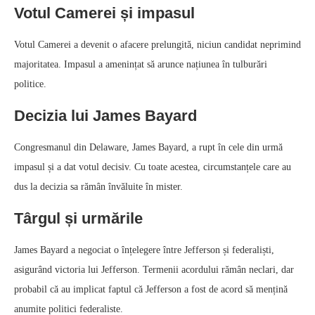
Votul Camerei și impasul
Votul Camerei a devenit o afacere prelungită, niciun candidat neprimind
majoritatea. Impasul a amenințat să arunce națiunea în tulburări
politice.
Decizia lui James Bayard
Congresmanul din Delaware, James Bayard, a rupt în cele din urmă
impasul și a dat votul decisiv. Cu toate acestea, circumstanțele care au
dus la decizia sa rămân învăluite în mister.
Târgul și urmările
James Bayard a negociat o înțelegere între Jefferson și federaliști,
asigurând victoria lui Jefferson. Termenii acordului rămân neclari, dar
probabil că au implicat faptul că Jefferson a fost de acord să mențină
anumite politici federaliste.