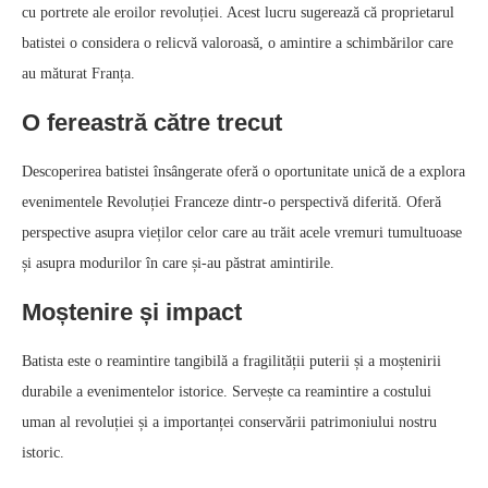
cu portrete ale eroilor revoluției. Acest lucru sugerează că proprietarul
batistei o considera o relicvă valoroasă, o amintire a schimbărilor care
au măturat Franța.
O fereastră către trecut
Descoperirea batistei însângerate oferă o oportunitate unică de a explora
evenimentele Revoluției Franceze dintr-o perspectivă diferită. Oferă
perspective asupra vieților celor care au trăit acele vremuri tumultuoase
și asupra modurilor în care și-au păstrat amintirile.
Moștenire și impact
Batista este o reamintire tangibilă a fragilității puterii și a moștenirii
durabile a evenimentelor istorice. Servește ca reamintire a costului
uman al revoluției și a importanței conservării patrimoniului nostru
istoric.