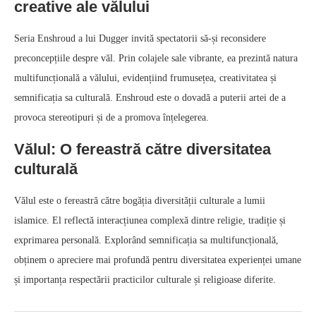
creative ale vălului
Seria Enshroud a lui Dugger invită spectatorii să-și reconsidere
preconcepțiile despre văl. Prin colajele sale vibrante, ea prezintă natura
multifuncțională a vălului, evidențiind frumusețea, creativitatea și
semnificația sa culturală. Enshroud este o dovadă a puterii artei de a
provoca stereotipuri și de a promova înțelegerea.
Vălul: O fereastră către diversitatea
culturală
Vălul este o fereastră către bogăția diversității culturale a lumii
islamice. El reflectă interacțiunea complexă dintre religie, tradiție și
exprimarea personală. Explorând semnificația sa multifuncțională,
obținem o apreciere mai profundă pentru diversitatea experienței umane
și importanța respectării practicilor culturale și religioase diferite.