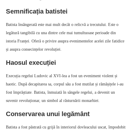
Semnificația batistei
Batista însângerată este mai mult decât o relicvă a trecutului. Este o
legătură tangibilă cu una dintre cele mai tumultuoase perioade din
istoria Franței. Oferă o privire asupra evenimentelor acelei zile fatidice
și asupra consecințelor revoluției.
Haosul execuției
Execuția regelui Ludovic al XVI-lea a fost un eveniment violent și
haotic. După decapitarea sa, corpul său a fost mutilat și rămășițele i-au
fost împrăștiate. Batista, înmuiată în sângele regelui, a devenit un
suvenir revoluționar, un simbol al răsturnării monarhiei.
Conservarea unui legământ
Batista a fost păstrată cu grijă în interiorul dovleacului uscat, împodobit