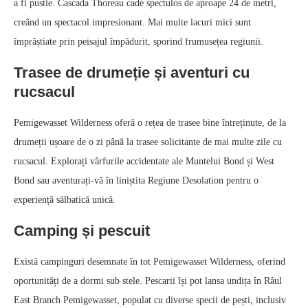
a fi pustie. Cascada Thoreau cade spectulos de aproape 24 de metri,
creând un spectacol impresionant. Mai multe lacuri mici sunt
împrăștiate prin peisajul împădurit, sporind frumusețea regiunii.
Trasee de drumeție și aventuri cu
rucsacul
Pemigewasset Wilderness oferă o rețea de trasee bine întreținute, de la
drumeții ușoare de o zi până la trasee solicitante de mai multe zile cu
rucsacul. Explorați vârfurile accidentate ale Muntelui Bond și West
Bond sau aventurați-vă în liniștita Regiune Desolation pentru o
experiență sălbatică unică.
Camping și pescuit
Există campinguri desemnate în tot Pemigewasset Wilderness, oferind
oportunități de a dormi sub stele. Pescarii își pot lansa undița în Râul
East Branch Pemigewasset, populat cu diverse specii de pești, inclusiv