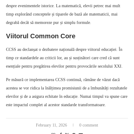
despre evenimentele istorice. La matematică, elevii petrec mai mult
timp explorând conceptele și tiparele de bază ale matematicii, mai
degrabă decât să memoreze pur și simplu formule.
Viitorul Common Core
CCSS au declanșat o dezbatere națională despre viitorul educației. În
timp ce standardele au criticii lor, au și susținători care cred că sunt
esențiale pentru pregătirea elevilor pentru provocările secolului XXI.
Pe măsură ce implementarea CCSS continuă, rămâne de văzut dacă
acestea se vor ridica la înălțimea promisiunii de a îmbunătăți rezultatele
elevilor și de a asigura echitate în educație. Numai timpul va spune care
este impactul complet al acestor standarde transformatoare.
February 11, 2026
0 comment