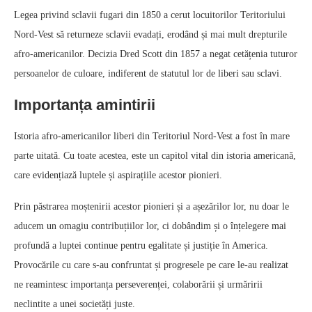
Legea privind sclavii fugari din 1850 a cerut locuitorilor Teritoriului
Nord-Vest să returneze sclavii evadați, erodând și mai mult drepturile
afro-americanilor. Decizia Dred Scott din 1857 a negat cetățenia tuturor
persoanelor de culoare, indiferent de statutul lor de liberi sau sclavi.
Importanța amintirii
Istoria afro-americanilor liberi din Teritoriul Nord-Vest a fost în mare
parte uitată. Cu toate acestea, este un capitol vital din istoria americană,
care evidențiază luptele și aspirațiile acestor pionieri.
Prin păstrarea moștenirii acestor pionieri și a așezărilor lor, nu doar le
aducem un omagiu contribuțiilor lor, ci dobândim și o înțelegere mai
profundă a luptei continue pentru egalitate și justiție în America.
Provocările cu care s-au confruntat și progresele pe care le-au realizat
ne reamintesc importanța perseverenței, colaborării și urmăririi
neclintite a unei societăți juste.