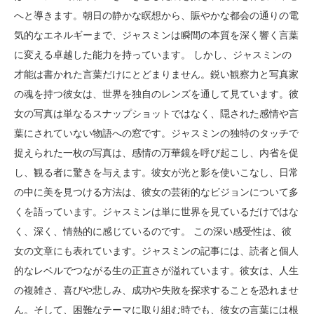
へと導きます。朝日の静かな瞑想から、賑やかな都会の通りの電
気的なエネルギーまで、ジャスミンは瞬間の本質を深く響く言葉
に変える卓越した能力を持っています。 しかし、ジャスミンの
才能は書かれた言葉だけにとどまりません。鋭い観察力と写真家
の魂を持つ彼女は、世界を独自のレンズを通して見ています。彼
女の写真は単なるスナップショットではなく、隠された感情や言
葉にされていない物語への窓です。ジャスミンの独特のタッチで
捉えられた一枚の写真は、感情の万華鏡を呼び起こし、内省を促
し、観る者に驚きを与えます。彼女が光と影を使いこなし、日常
の中に美を見つける方法は、彼女の芸術的なビジョンについて多
くを語っています。ジャスミンは単に世界を見ているだけではな
く、深く、情熱的に感じているのです。 この深い感受性は、彼
女の文章にも表れています。ジャスミンの記事には、読者と個人
的なレベルでつながる生の正直さが溢れています。彼女は、人生
の複雑さ、喜びや悲しみ、成功や失敗を探求することを恐れませ
ん。そして、困難なテーマに取り組む時でも、彼女の言葉には根