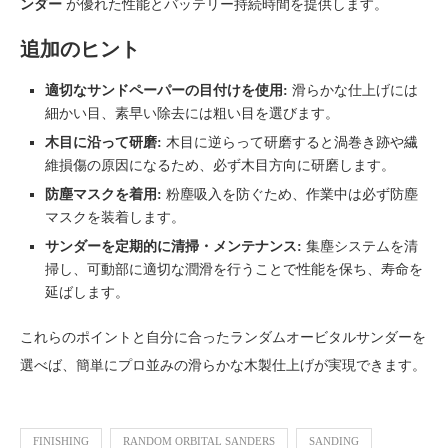
ンダー
が優れた性能とバッテリー持続時間を提供します。
追加のヒント
適切なサンドペーパーの目付けを使用:
滑らかな仕上げには
細かい目、素早い除去には粗い目を選びます。
木目に沿って研磨:
木目に逆らって研磨すると渦巻き跡や繊
維損傷の原因になるため、必ず木目方向に研磨します。
防塵マスクを着用:
粉塵吸入を防ぐため、作業中は必ず防塵
マスクを装着します。
サンダーを定期的に清掃・メンテナンス:
集塵システムを清
掃し、可動部に適切な潤滑を行うことで性能を保ち、寿命を
延ばします。
これらのポイントと自分に合ったランダムオービタルサンダーを
選べば、簡単にプロ並みの滑らかな木製仕上げが実現できます。
FINISHING
RANDOM ORBITAL SANDERS
SANDING