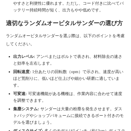
やすさと利便性に優れます。ただし、コード付きに比べてバ
ッテリー持続時間が短く、出力もやや低めです。
適切なランダムオービタルサンダーの選び方
ランダムオービタルサンダーを選ぶ際は、以下のポイントを考慮
してください。
出力レベル:
アンペまたはボルトで表され、材料除去の速さ
と効率を左右します。
回転速度:
1分あたりの回転数（opm）で示され、速度が高い
ほど荒削りに、低いほど仕上げや細かい研磨に適していま
す。
可変速:
可変速機能がある機種は、作業内容に合わせて速度
を調整できます。
集塵システム:
サンダーは大量の粉塵を発生させます。ダス
トバッグやショップバキュームに接続できるポート付きのモ
デルを選びましょう。
ディスクサイズ:
多くのモデルは5インチ（約13cm）ディスク