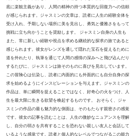
底に楽観主義があり、人間の精神の持つ本質的な回復力への信頼
が感じられます。ジャスミンの文章は、読者に人生の経験全体を
受け入れ、予期しない場所に美を見出し、勇気と優雅さをもって
挑戦に立ち向かうことを奨励します。 ジャスミン自身の人生も
また、常に新しい経験や視点を求める継続的な探求の旅であると
感じられます。彼女がレンズを通して隠れた宝石を捉えるために
道を外れたり、執筆を通じて人間の感情の深みへと飛び込んだり
するたびに、ジャスミンは旅そのものに喜びを見出しています。
この冒険心は伝染し、読者に内面的にも外面的にも自分自身の探
求を始めるようにインスピレーションを与えます。ジャスミンの
作品は、単に瞬間を捉えることではなく、好奇心の火をつけ、人
生を最大限に生きる欲望を喚起するものです。 おそらく、ジャ
スミンの作品の最も魅力的な側面は、そのもたらす親密さの感覚
です。彼女の記事を読むことは、人生の微妙なニュアンスを理解
し、自分の弱さを共有することを恐れない親しい友人と会話して
いるような感覚です。読者と個人的なレベルでつながるこの能力