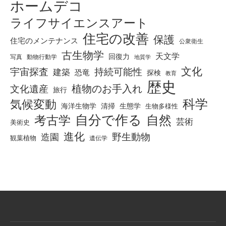
ホームデコ
ライフサイエンスアート
住宅の改善
保護
住宅のメンテナンス
公衆衛生
古生物学
天文学
回復力
写真
動物行動学
地質学
文化
宇宙探査
持続可能性
建築
恐竜
探検
教育
歴史
植物のお手入れ
文化遺産
旅行
科学
気候変動
海洋生物学
清掃
生態学
生物多様性
自分で作る
考古学
自然
芸術
美術史
進化
野生動物
造園
観葉植物
遺伝学