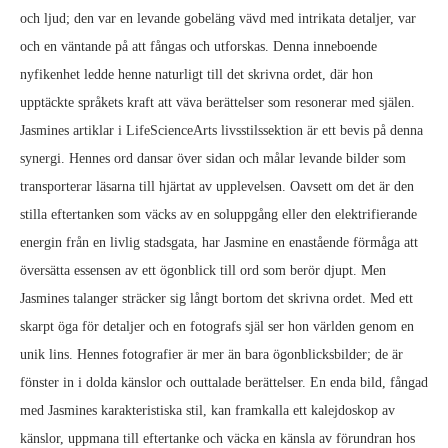
och ljud; den var en levande gobeläng vävd med intrikata detaljer, var
och en väntande på att fångas och utforskas. Denna inneboende
nyfikenhet ledde henne naturligt till det skrivna ordet, där hon
upptäckte språkets kraft att väva berättelser som resonerar med själen.
Jasmines artiklar i LifeScienceArts livsstilssektion är ett bevis på denna
synergi. Hennes ord dansar över sidan och målar levande bilder som
transporterar läsarna till hjärtat av upplevelsen. Oavsett om det är den
stilla eftertanken som väcks av en soluppgång eller den elektrifierande
energin från en livlig stadsgata, har Jasmine en enastående förmåga att
översätta essensen av ett ögonblick till ord som berör djupt. Men
Jasmines talanger sträcker sig långt bortom det skrivna ordet. Med ett
skarpt öga för detaljer och en fotografs själ ser hon världen genom en
unik lins. Hennes fotografier är mer än bara ögonblicksbilder; de är
fönster in i dolda känslor och outtalade berättelser. En enda bild, fångad
med Jasmines karakteristiska stil, kan framkalla ett kalejdoskop av
känslor, uppmana till eftertanke och väcka en känsla av förundran hos