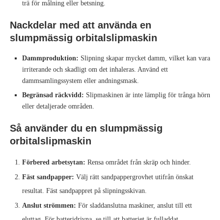
trä för målning eller betsning.
Nackdelar med att använda en
slumpmässig orbitalslipmaskin
Dammproduktion:
Slipning skapar mycket damm, vilket kan vara
irriterande och skadligt om det inhaleras. Använd ett
dammsamlingssystem eller andningsmask.
Begränsad räckvidd:
Slipmaskinen är inte lämplig för trånga hörn
eller detaljerade områden.
Så använder du en slumpmässig
orbitalslipmaskin
Förbered arbetsytan:
Rensa området från skräp och hinder.
Fäst sandpapper:
Välj rätt sandpappergrovhet utifrån önskat
resultat. Fäst sandpappret på slipningsskivan.
Anslut strömmen:
För sladdanslutna maskiner, anslut till ett
eluttag. För batteridrivna, se till att batteriet är fulladdat.