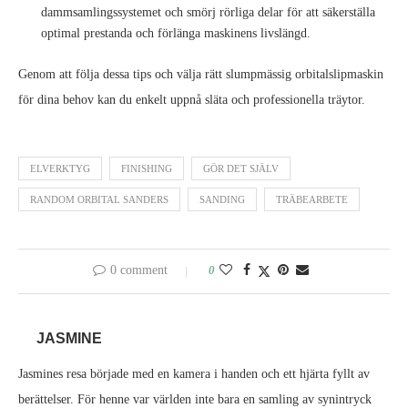
dammsamlingssystemet och smörj rörliga delar för att säkerställa
optimal prestanda och förlänga maskinens livslängd.
Genom att följa dessa tips och välja rätt slumpmässig orbitalslipmaskin
för dina behov kan du enkelt uppnå släta och professionella träytor.
ELVERKTYG
FINISHING
GÖR DET SJÄLV
RANDOM ORBITAL SANDERS
SANDING
TRÄBEARBETE
0 comment
0
JASMINE
Jasmines resa började med en kamera i handen och ett hjärta fyllt av
berättelser. För henne var världen inte bara en samling av synintryck