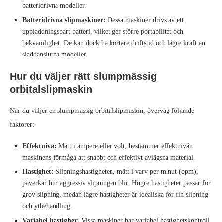
batteridrivna modeller.
Batteridrivna slipmaskiner:
Dessa maskiner drivs av ett
uppladdningsbart batteri, vilket ger större portabilitet och
bekvämlighet. De kan dock ha kortare driftstid och lägre kraft än
sladdanslutna modeller.
Hur du väljer rätt slumpmässig
orbitalslipmaskin
När du väljer en slumpmässig orbitalslipmaskin, överväg följande
faktorer:
Effektnivå:
Mätt i ampere eller volt, bestämmer effektnivån
maskinens förmåga att snabbt och effektivt avlägsna material.
Hastighet:
Slipningshastigheten, mätt i varv per minut (opm),
påverkar hur aggressiv slipningen blir. Högre hastigheter passar för
grov slipning, medan lägre hastigheter är idealiska för fin slipning
och ytbehandling.
Variabel hastighet:
Vissa maskiner har variabel hastighetskontroll,