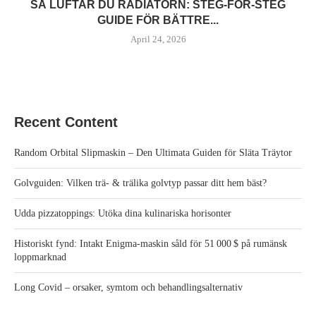
SÅ LUFTAR DU RADIATORN: STEG‑FÖR‑STEG
GUIDE FÖR BÄTTRE...
April 24, 2026
Recent Content
Random Orbital Slipmaskin – Den Ultimata Guiden för Släta Träytor
Golvguiden: Vilken trä- & trälika golvtyp passar ditt hem bäst?
Udda pizzatoppings: Utöka dina kulinariska horisonter
Historiskt fynd: Intakt Enigma‑maskin såld för 51 000 $ på rumänsk
loppmarknad
Long Covid – orsaker, symtom och behandlingsalternativ