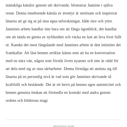
mänskliga känslor genom sitt skrivande, blomstrar Jasmine i själva
resan. Denna inneboende känsla av äventyr är smittsam och inspirerar
läsarna att ge sig ut på sina egna utforskningar, både inre och yttre.
Jasmines arbete handlar inte bara om att fånga ögonblick; det handlar
om att tända en gnista av nyfikenhet och väcka en lust att leva livet fullt
ut. Kanske det mest fängslande med Jasmines arbete är den intimitet det
framkallar. Att läsa hennes artiklar känns som att ha en konversation
med en nära vän, någon som förstår livets nyanser och inte är rädd för
att dela med sig av sina sårbarheter. Denna förmåga att ansluta sig till
läsarna på en personlig nivå är vad som gör Jasmines skrivande så
kraftfullt och bestående. Det är ett bevis på hennes egen autenticitet och
hennes genuina önskan att förmedla en kontakt med andra genom
ordens och bildernas magi.
previous post