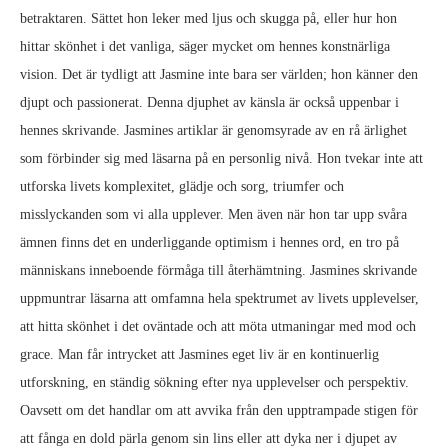
betraktaren. Sättet hon leker med ljus och skugga på, eller hur hon
hittar skönhet i det vanliga, säger mycket om hennes konstnärliga
vision. Det är tydligt att Jasmine inte bara ser världen; hon känner den
djupt och passionerat. Denna djuphet av känsla är också uppenbar i
hennes skrivande. Jasmines artiklar är genomsyrade av en rå ärlighet
som förbinder sig med läsarna på en personlig nivå. Hon tvekar inte att
utforska livets komplexitet, glädje och sorg, triumfer och
misslyckanden som vi alla upplever. Men även när hon tar upp svåra
ämnen finns det en underliggande optimism i hennes ord, en tro på
människans inneboende förmåga till återhämtning. Jasmines skrivande
uppmuntrar läsarna att omfamna hela spektrumet av livets upplevelser,
att hitta skönhet i det oväntade och att möta utmaningar med mod och
grace. Man får intrycket att Jasmines eget liv är en kontinuerlig
utforskning, en ständig sökning efter nya upplevelser och perspektiv.
Oavsett om det handlar om att avvika från den upptrampade stigen för
att fånga en dold pärla genom sin lins eller att dyka ner i djupet av