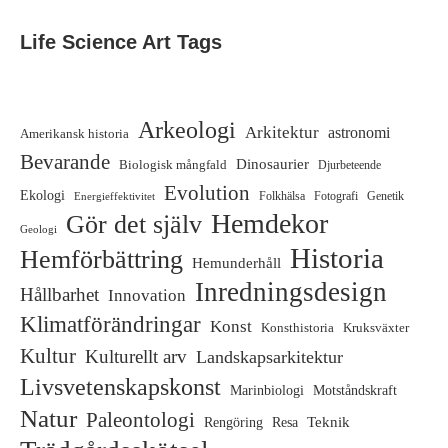
Life Science Art Tags
Arkeologi
Arkitektur
astronomi
Amerikansk historia
Bevarande
Dinosaurier
Biologisk mångfald
Djurbeteende
Evolution
Ekologi
Folkhälsa
Fotografi
Genetik
Energieffektivitet
Hemdekor
Gör det själv
Geologi
Historia
Hemförbättring
Hemunderhåll
Inredningsdesign
Hållbarhet
Innovation
Klimatförändringar
Konst
Konsthistoria
Kruksväxter
Kultur
Kulturellt arv
Landskapsarkitektur
Livsvetenskapskonst
Marinbiologi
Motståndskraft
Natur
Paleontologi
Teknik
Rengöring
Resa