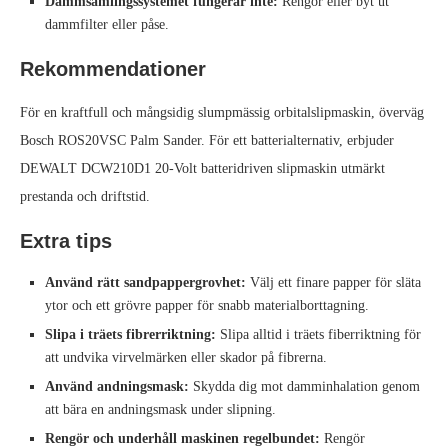
Dammsamlingssystemet fungerar inte:
Rengör eller byt ut
dammfilter eller påse.
Rekommendationer
För en kraftfull och mångsidig slumpmässig orbitalslipmaskin, överväg
Bosch ROS20VSC Palm Sander. För ett batterialternativ, erbjuder
DEWALT DCW210D1 20‑Volt batteridriven slipmaskin utmärkt
prestanda och driftstid.
Extra tips
Använd rätt sandpappergrovhet:
Välj ett finare papper för släta
ytor och ett grövre papper för snabb materialborttagning.
Slipa i träets fibrerriktning:
Slipa alltid i träets fiberriktning för
att undvika virvelmärken eller skador på fibrerna.
Använd andningsmask:
Skydda dig mot damminhalation genom
att bära en andningsmask under slipning.
Rengör och underhåll maskinen regelbundet:
Rengör