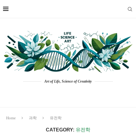
Art of Life, Science of Creativity
Home
과학
유전학
CATEGORY:
유전학