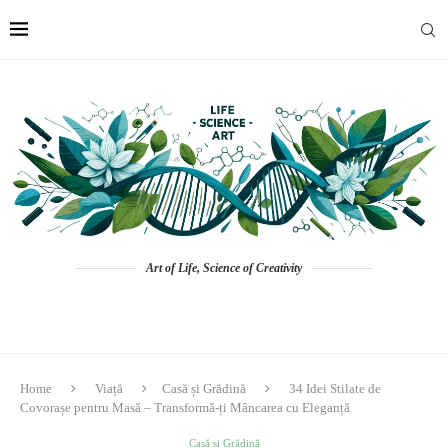
Art of Life, Science of Creativity
Home
Viață
Casă și Grădină
34 Idei Stilate de
Covorașe pentru Masă – Transformă-ți Mâncarea cu Eleganță
Casă și Grădină