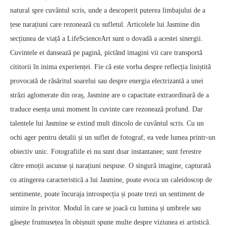
natural spre cuvântul scris, unde a descoperit puterea limbajului de a
țese narațiuni care rezonează cu sufletul. Articolele lui Jasmine din
secțiunea de viață a LifeScienceArt sunt o dovadă a acestei sinergii.
Cuvintele ei dansează pe pagină, pictând imagini vii care transportă
cititorii în inima experienței. Fie că este vorba despre reflecția liniștită
provocată de răsăritul soarelui sau despre energia electrizantă a unei
străzi aglomerate din oraș, Jasmine are o capacitate extraordinară de a
traduce esența unui moment în cuvinte care rezonează profund. Dar
talentele lui Jasmine se extind mult dincolo de cuvântul scris. Cu un
ochi ager pentru detalii și un suflet de fotograf, ea vede lumea printr-un
obiectiv unic. Fotografiile ei nu sunt doar instantanee; sunt ferestre
către emoții ascunse și narațiuni nespuse. O singură imagine, capturată
cu atingerea caracteristică a lui Jasmine, poate evoca un caleidoscop de
sentimente, poate încuraja introspecția și poate trezi un sentiment de
uimire în privitor. Modul în care se joacă cu lumina și umbrele sau
găsește frumusețea în obișnuit spune multe despre viziunea ei artistică.