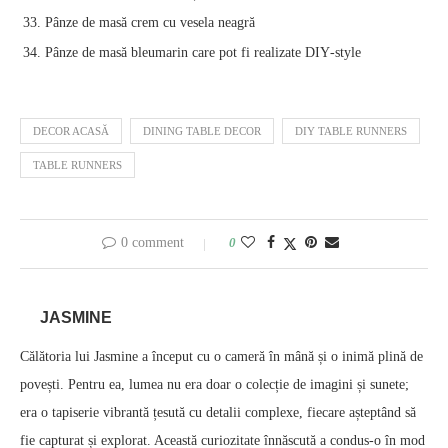
Pânze de masă crem cu vesela neagră
Pânze de masă bleumarin care pot fi realizate DIY‑style
DECOR ACASĂ
DINING TABLE DECOR
DIY TABLE RUNNERS
TABLE RUNNERS
0 comment
0
JASMINE
Călătoria lui Jasmine a început cu o cameră în mână și o inimă plină de
povești. Pentru ea, lumea nu era doar o colecție de imagini și sunete;
era o tapiserie vibrantă țesută cu detalii complexe, fiecare așteptând să
fie capturat și explorat. Această curiozitate înnăscută a condus-o în mod