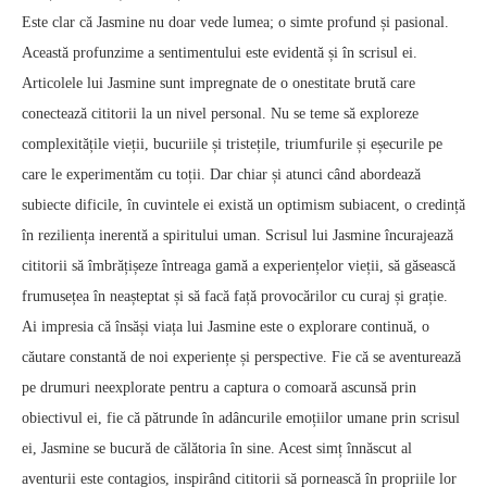
Este clar că Jasmine nu doar vede lumea; o simte profund și pasional.
Această profunzime a sentimentului este evidentă și în scrisul ei.
Articolele lui Jasmine sunt impregnate de o onestitate brută care
conectează cititorii la un nivel personal. Nu se teme să exploreze
complexitățile vieții, bucuriile și tristețile, triumfurile și eșecurile pe
care le experimentăm cu toții. Dar chiar și atunci când abordează
subiecte dificile, în cuvintele ei există un optimism subiacent, o credință
în reziliența inerentă a spiritului uman. Scrisul lui Jasmine încurajează
cititorii să îmbrățișeze întreaga gamă a experiențelor vieții, să găsească
frumusețea în neașteptat și să facă față provocărilor cu curaj și grație.
Ai impresia că însăși viața lui Jasmine este o explorare continuă, o
căutare constantă de noi experiențe și perspective. Fie că se aventurează
pe drumuri neexplorate pentru a captura o comoară ascunsă prin
obiectivul ei, fie că pătrunde în adâncurile emoțiilor umane prin scrisul
ei, Jasmine se bucură de călătoria în sine. Acest simț înnăscut al
aventurii este contagios, inspirând cititorii să pornească în propriile lor