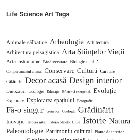
Life Science Art Tags
Arheologie
Animale sălbatice
Arhitectură
Arta Științelor Vieții
Arhitectură peisagistică
Artă
astronomie
Biodiversitate
Biologie marină
Conservare
Cultură
Curățare
Comportamentul animal
Decor acasă
Design interior
Călătorie
Evoluție
Dinozauri
Ecologie
Educație
Eficiență energetică
Explorarea spațiului
Explorare
Fotografie
Grădinărit
Fă-o singur
Genetică
Geologie
Istorie
Natura
Inovaţie
Istoria artei
Istoria Statelor Unite
Paleontologie
Patrimoniu cultural
Plante de interior