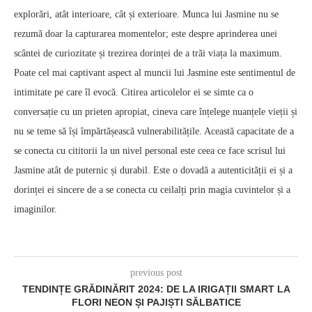
explorări, atât interioare, cât și exterioare. Munca lui Jasmine nu se
rezumă doar la capturarea momentelor; este despre aprinderea unei
scântei de curiozitate și trezirea dorinței de a trăi viața la maximum.
Poate cel mai captivant aspect al muncii lui Jasmine este sentimentul de
intimitate pe care îl evocă. Citirea articolelor ei se simte ca o
conversație cu un prieten apropiat, cineva care înțelege nuanțele vieții și
nu se teme să își împărtășească vulnerabilitățile. Această capacitate de a
se conecta cu cititorii la un nivel personal este ceea ce face scrisul lui
Jasmine atât de puternic și durabil. Este o dovadă a autenticității ei și a
dorinței ei sincere de a se conecta cu ceilalți prin magia cuvintelor și a
imaginilor.
previous post
TENDINȚE GRĂDINĂRIT 2024: DE LA IRIGAȚII SMART LA
FLORI NEON ȘI PAJIȘTI SĂLBATICE