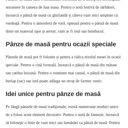
sezoniere în camera de luat masa. Pentru o notă festivă de sărbători,
încearcă o pânză de masă cu ghirlandă și câteva vaze mici umplute cu
verdeaţă. Pentru o atmosferă de vară, optează pentru o pânză de masă
dintr-un material uşor și aerisit, cum ar fi inul sau bumbacul.
Pânze de masă pentru ocazii speciale
Pânzele de masă pot fi folosite și pentru a ridica nivelul mesei în ocazii
speciale. Pentru o cină formală, încearcă o pânză de masă din mătase
sau catifea luxoasă. Pentru o reuniune mai casual, o pânză de masă din
burlap (sac) sau iută poate adăuga un strop de farmec rustic.
Idei unice pentru pânze de masă
Pe lângă pânzele de masă tradiţionale, există numeroase moduri unice
de a folosi acest element decorativ. Pentru o notă de fantezie, încearcă
să foloseşti o linie de vaze mici sau lumânări ca pânză de masă. Pentru