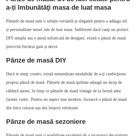
a-ți îmbunătăţi masa de luat masa
Pânzele de masă sunt o soluție versatilă și elegantă pentru a adăuga stil
și personalitate mesei tale de luat masa. Indiferent dacă cauţi un proiect
DIY simplu sau o piesă sofisticată de designer, există o pânză de masă
potrivită fiecărui gust și decor.
Pânze de masă DIY
Dacă te simţi creativ, există nenumărate modalităţi de a-ţi confecţiona
propria pânză de masă. Pânzele de masă quiltate adaugă un strop de
căldură mesei, în timp ce pânzele de masă vintage de la fermă aduc
farmec rustic. Pentru un aspect mai modern, încearcă o pânză de masă
din fetru colorat sau din lenjerii refolosite.
Pânze de masă sezoniere
Pânzele de masă sunt o modalitate excelentă de a incorpora decoraţiuni