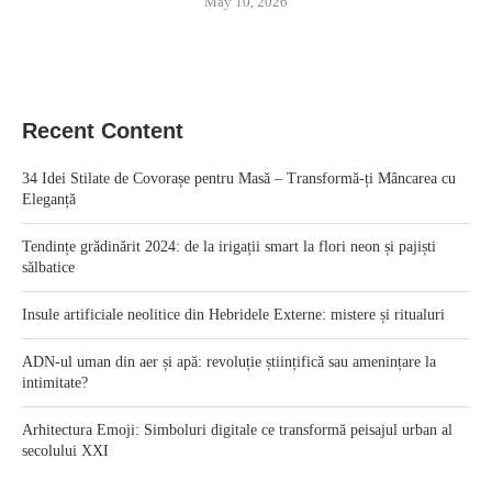
May 10, 2026
Recent Content
34 Idei Stilate de Covorașe pentru Masă – Transformă-ți Mâncarea cu
Eleganță
Tendințe grădinărit 2024: de la irigații smart la flori neon și pajiști
sălbatice
Insule artificiale neolitice din Hebridele Externe: mistere și ritualuri
ADN-ul uman din aer și apă: revoluție științifică sau amenințare la
intimitate?
Arhitectura Emoji: Simboluri digitale ce transformă peisajul urban al
secolului XXI