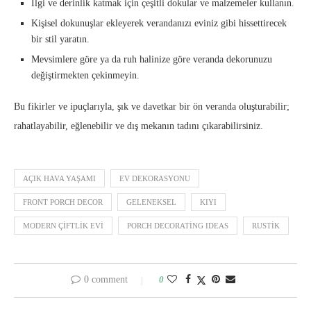
İlgi ve derinlik katmak için çeşitli dokular ve malzemeler kullanın.
Kişisel dokunuşlar ekleyerek verandanızı eviniz gibi hissettirecek
bir stil yaratın.
Mevsimlere göre ya da ruh halinize göre veranda dekorunuzu
değiştirmekten çekinmeyin.
Bu fikirler ve ipuçlarıyla, şık ve davetkar bir ön veranda oluşturabilir;
rahatlayabilir, eğlenebilir ve dış mekanın tadını çıkarabilirsiniz.
AÇIK HAVA YAŞAMI
EV DEKORASYONU
FRONT PORCH DECOR
GELENEKSEL
KIYI
MODERN ÇIFTLIK EVI
PORCH DECORATING IDEAS
RUSTIK
0 comment
0