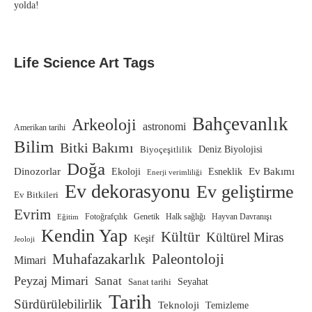
yolda!
Life Science Art Tags
Bahçevanlık
Arkeoloji
astronomi
Amerikan tarihi
Bilim
Bitki Bakımı
Biyoçeşitlilik
Deniz Biyolojisi
Doğa
Dinozorlar
Ev Bakımı
Ekoloji
Esneklik
Enerji verimliliği
Ev dekorasyonu
Ev geliştirme
Ev Bitkileri
Evrim
Fotoğrafçılık
Genetik
Halk sağlığı
Hayvan Davranışı
Eğitim
Kendin Yap
Kültür
Kültürel Miras
Keşif
Jeoloji
Paleontoloji
Muhafazakarlık
Mimari
Peyzaj Mimari
Sanat
Sanat tarihi
Seyahat
Tarih
Sürdürülebilirlik
Teknoloji
Temizleme