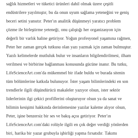
sağlık hizmetleri ve tüketici ürünleri dahil olmak üzere çeşitli
endüstrilere yayılmıştır, bu da onun uyum sağlama yeteneğini ve geniş
beceri setini yansıtır. Peter'ın analitik düşünmeyi yaratıcı problem
çözme ile birleştirme yeteneği, onu çalıştığı her organizasyon için
değerli bir varlık haline getiriyor. Yoğun profesyonel yaşamına rağmen,
Peter her zaman gerçek tutkusu olan yazı yazmak için zaman bulmuştur.
Yazılı kelimelerde mutluluk bulur ve insanların bilgilendirilmesi, ilham
verilmesi ve birbirine bağlanması konusunda gücüne inanır. Bu tutku,
LifeScienceArt.com'da mükemmel bir ifade buldu ve burada sitenin
tüm bölümlerine katkıda bulunuyor. İster yaşam bilimlerindeki en son
trendlerle ilgili düşündürücü makaleler yazıyor olsun, ister sektör
liderlerinin ilgi çekici profillerini oluşturuyor olsun ya da sanat ve
bilimin kesişimi hakkında derinlemesine yazılar kaleme alıyor olsun,
Peter, işine benzersiz bir ses ve bakış açısı getiriyor. Peter'ın
LifeScienceArt.com'daki rolüyle ilgili en çok değer verdiği yönlerden
biri, harika bir yazar grubuyla işbirliği yapma fırsatıdır. Takımı