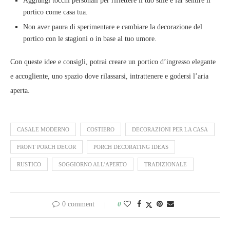
Aggiungi tocchi personali per riflettere il tuo stile e far sentire il
portico come casa tua.
Non aver paura di sperimentare e cambiare la decorazione del
portico con le stagioni o in base al tuo umore.
Con queste idee e consigli, potrai creare un portico d’ingresso elegante
e accogliente, uno spazio dove rilassarsi, intrattenere e godersi l’aria
aperta.
CASALE MODERNO
COSTIERO
DECORAZIONI PER LA CASA
FRONT PORCH DECOR
PORCH DECORATING IDEAS
RUSTICO
SOGGIORNO ALL'APERTO
TRADIZIONALE
0 comment
0