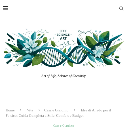
Art of Life, Science of Creativity
Home
Vita
Casa e Giardino
Idee di Arredo per il
Portico: Guida Completa a Stile, Comfort e Budget
Casa e Giardino