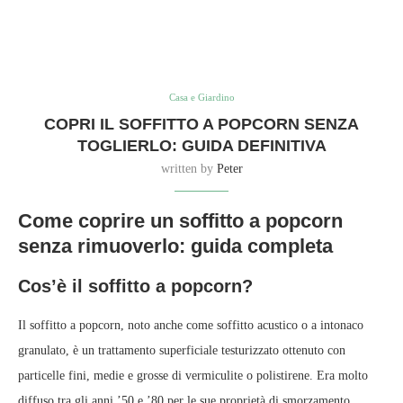
Casa e Giardino
COPRI IL SOFFITTO A POPCORN SENZA
TOGLIERLO: GUIDA DEFINITIVA
written by
Peter
Come coprire un soffitto a popcorn
senza rimuoverlo: guida completa
Cos’è il soffitto a popcorn?
Il soffitto a popcorn, noto anche come soffitto acustico o a intonaco
granulato, è un trattamento superficiale testurizzato ottenuto con
particelle fini, medie e grosse di vermiculite o polistirene. Era molto
diffuso tra gli anni ’50 e ’80 per le sue proprietà di smorzamento