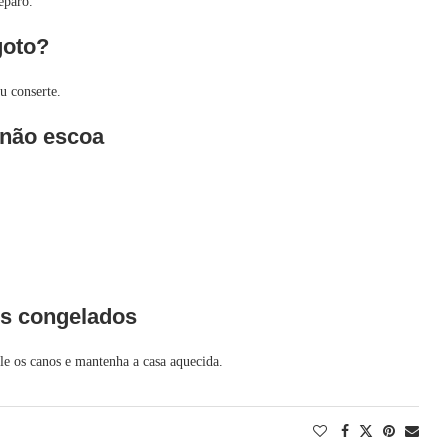
eparo.
goto?
u conserte.
 não escoa
os congelados
ole os canos e mantenha a casa aquecida.