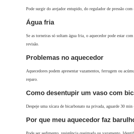
Pode surgir do arejador entupido, do regulador de pressão com 
Água fria
Se as torneiras só soltam água fria, o aquecedor pode estar c
revisão.
Problemas no aquecedor
Aquecedores podem apresentar vazamentos, ferrugem ou acúmul
reparo.
Como desentupir um vaso com bic
Despeje uma xícara de bicarbonato na privada, aguarde 30 min 
Por que meu aquecedor faz barulh
Pode ser sedimento, resistência queimada ou vazamento. Identifi