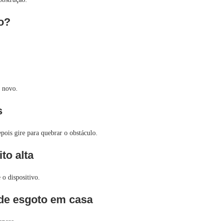
lo?
o novo.
s
epois gire para quebrar o obstáculo.
to alta
 o dispositivo.
 de esgoto em casa