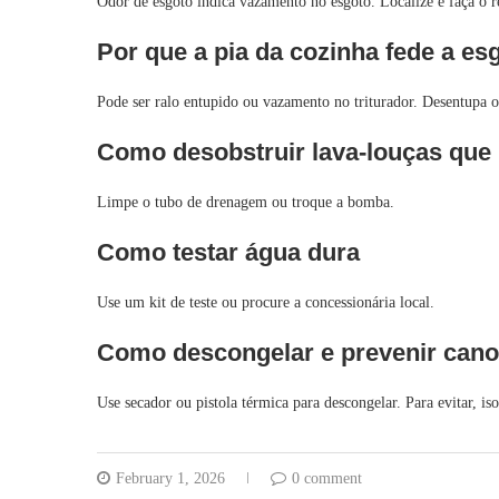
Odor de esgoto indica vazamento no esgoto. Localize e faça o r
Por que a pia da cozinha fede a es
Pode ser ralo entupido ou vazamento no triturador. Desentupa o
Como desobstruir lava-louças que
Limpe o tubo de drenagem ou troque a bomba.
Como testar água dura
Use um kit de teste ou procure a concessionária local.
Como descongelar e prevenir can
Use secador ou pistola térmica para descongelar. Para evitar, is
February 1, 2026
0 comment