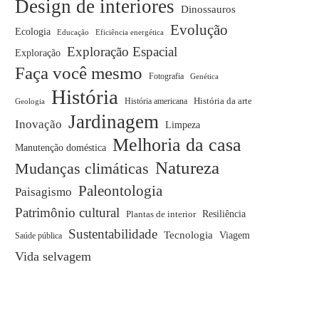
Design de interiores
Dinossauros
Evolução
Ecologia
Educação
Eficiência energética
Exploração Espacial
Exploração
Faça você mesmo
Fotografia
Genética
História
História americana
História da arte
Geologia
Jardinagem
Inovação
Limpeza
Melhoria da casa
Manutenção doméstica
Natureza
Mudanças climáticas
Paleontologia
Paisagismo
Patrimônio cultural
Plantas de interior
Resiliência
Sustentabilidade
Tecnologia
Viagem
Saúde pública
Vida selvagem