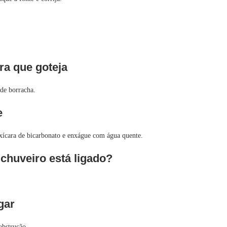
ra que goteja
 de borracha.
e
xícara de bicarbonato e enxágue com água quente.
chuveiro está ligado?
gar
obstrução.