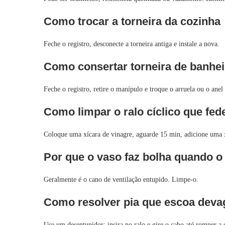
Como trocar a torneira da cozinha
Feche o registro, desconecte a torneira antiga e instale a nova.
Como consertar torneira de banhei
Feche o registro, retire o manípulo e troque o arruela ou o anel
Como limpar o ralo cíclico que fed
Coloque uma xícara de vinagre, aguarde 15 min, adicione uma 
Por que o vaso faz bolha quando o 
Geralmente é o cano de ventilação entupido. Limpe-o.
Como resolver pia que escoa deva
Use um desentupidor: insira no ralo e gire o cabo até romper a 