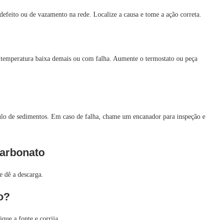
defeito ou de vazamento na rede. Localize a causa e tome a ação correta.
om temperatura baixa demais ou com falha. Aumente o termostato ou peça
o de sedimentos. Em caso de falha, chame um encanador para inspeção e
arbonato
e dê a descarga.
o?
que a fonte e corrija.