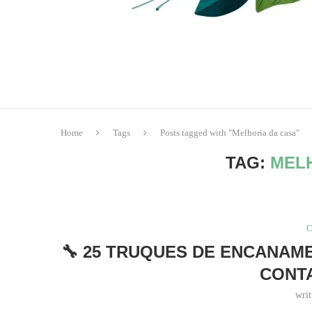
Home
Tags
Posts tagged with "Melhoria da casa"
TAG:
MEL
C
🔧 25 TRUQUES DE ENCANAME
CONTA
wri