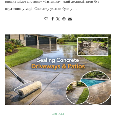
виявив місце спочинку «Титаніка», який десятиліттями був
втраченим у морі. Спочатку уламки були у …
Дім і Сад