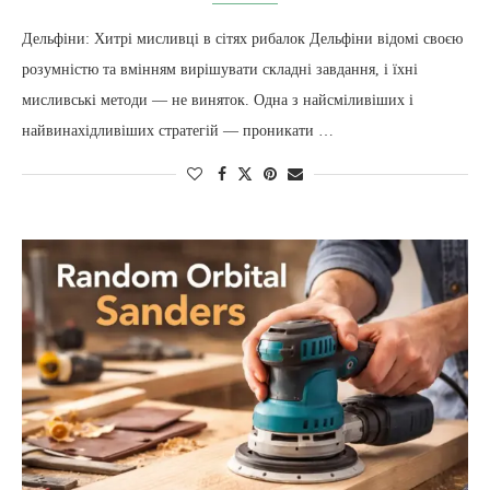
Дельфіни: Хитрі мисливці в сітях рибалок Дельфіни відомі своєю
розумністю та вмінням вирішувати складні завдання, і їхні
мисливські методи — не виняток. Одна з найсміливіших і
найвинахідливіших стратегій — проникати …