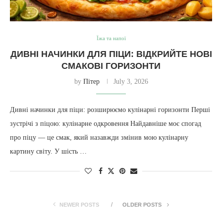
Їжа та напої
ДИВНІ НАЧИНКИ ДЛЯ ПІЦИ: ВІДКРИЙТЕ НОВІ
СМАКОВІ ГОРИЗОНТИ
by
Пітер
July 3, 2026
Дивні начинки для піци: розширюємо кулінарні горизонти Перші
зустрічі з піцою: кулінарне одкровення Найдавніше моє спогад
про піцу — це смак, який назавжди змінив мою кулінарну
картину світу. У шість …
NEWER POSTS
OLDER POSTS