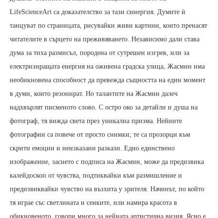
LifeScienceArt са доказателство за тази синергия. Думите ѝ
танцуват по страницата, рисувайки живи картини, които пренасят
читателите в сърцето на преживяването. Независимо дали става
дума за тиха размисъл, породена от сутрешен изгрев, или за
електризиращата енергия на оживена градска улица, Жасмин има
необикновена способност да превежда същността на един момент
в думи, които резонират. Но талантите на Жасмин далеч
надхвърлят писменото слово. С остро око за детайли и душа на
фотограф, тя вижда света през уникална призма. Нейните
фотографии са повече от просто снимки; те са прозорци към
скрити емоции и неизказани разкази. Едно единствено
изображение, заснето с подписа на Жасмин, може да предизвика
калейдоскоп от чувства, подтиквайки към размишление и
предизвиквайки чувство на възхита у зрителя. Начинът, по който
тя играе със светлината и сенките, или намира красота в
обикновеното, говори много за нейната артистична визия. Ясно е,