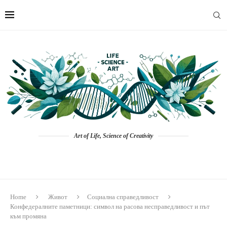
Art of Life, Science of Creativity
Home
Живот
Социална справедливост
Конфедералните паметници: символ на расова несправедливост и път
към промяна