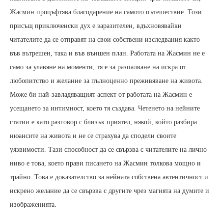
Жасмин процъфтява благодарение на самото пътешествие. Този
присъщ приключенски дух е заразителен, вдъхновявайки
читателите да се отправят на свои собствени изследвания както
във вътрешен, така и във външен план. Работата на Жасмин не е
само за улавяне на моменти; тя е за разпалване на искра от
любопитство и желание за пълноценно преживяване на живота.
Може би най-завладяващият аспект от работата на Жасмин е
усещането за интимност, което тя създава. Четенето на нейните
статии е като разговор с близък приятел, някой, който разбира
нюансите на живота и не се страхува да сподели своите
уязвимости. Тази способност да се свързва с читателите на лично
ниво е това, което прави писането на Жасмин толкова мощно и
трайно. Това е доказателство за нейната собствена автентичност и
искрено желание да се свързва с другите чрез магията на думите и
изображенията.