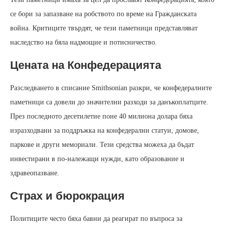
се бори за запазване на робството по време на Гражданската
война. Критиците твърдят, че тези паметници представляват
наследство на бяла надмощие и потисничество.
Цената на Конфедерацията
Разследването в списание Smithsonian разкри, че конфедералните
паметници са довели до значителни разходи за данъкоплатците.
През последното десетилетие поне 40 милиона долара бяха
изразходвани за поддръжка на конфедерални статуи, домове,
паркове и други мемориали. Тези средства можеха да бъдат
инвестирани в по-належащи нужди, като образование и
здравеопазване.
Страх и бюрокрация
Политиците често бяха бавни да реагират по въпроса за