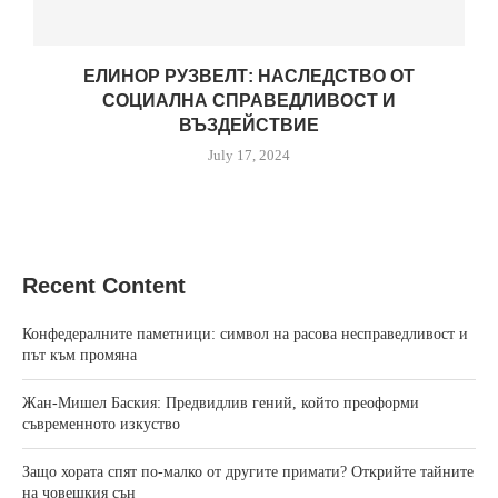
ЕЛИНОР РУЗВЕЛТ: НАСЛЕДСТВО ОТ
СОЦИАЛНА СПРАВЕДЛИВОСТ И
ВЪЗДЕЙСТВИЕ
July 17, 2024
Recent Content
Конфедералните паметници: символ на расова несправедливост и
път към промяна
Жан‑Мишел Баския: Предвидлив гений, който преоформи
съвременното изкуство
Защо хората спят по-малко от другите примати? Открийте тайните
на човешкия сън