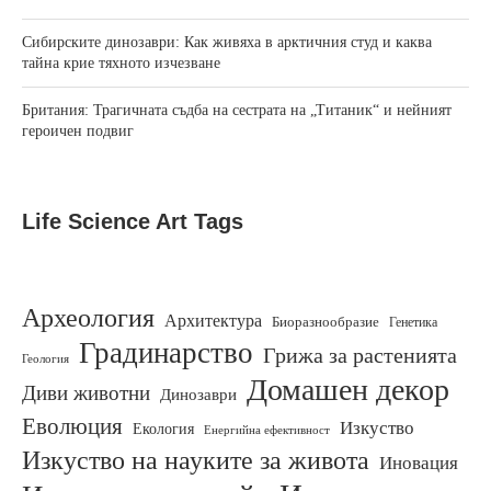
Сибирските динозаври: Как живяха в арктичния студ и каква
тайна крие тяхното изчезване
Британия: Трагичната съдба на сестрата на „Титаник“ и нейният
героичен подвиг
Life Science Art Tags
Археология
Архитектура
Биоразнообразие
Генетика
Градинарство
Грижа за растенията
Геология
Домашен декор
Диви животни
Динозаври
Еволюция
Изкуство
Екология
Енергийна ефективност
Изкуство на науките за живота
Иновация