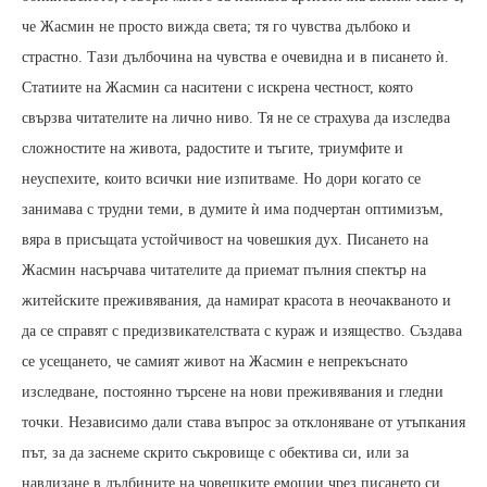
че Жасмин не просто вижда света; тя го чувства дълбоко и
страстно. Тази дълбочина на чувства е очевидна и в писането ѝ.
Статиите на Жасмин са наситени с искрена честност, която
свързва читателите на лично ниво. Тя не се страхува да изследва
сложностите на живота, радостите и тъгите, триумфите и
неуспехите, които всички ние изпитваме. Но дори когато се
занимава с трудни теми, в думите ѝ има подчертан оптимизъм,
вяра в присъщата устойчивост на човешкия дух. Писането на
Жасмин насърчава читателите да приемат пълния спектър на
житейските преживявания, да намират красота в неочакваното и
да се справят с предизвикателствата с кураж и изящество. Създава
се усещането, че самият живот на Жасмин е непрекъснато
изследване, постоянно търсене на нови преживявания и гледни
точки. Независимо дали става въпрос за отклоняване от утъпкания
път, за да заснеме скрито съкровище с обектива си, или за
навлизане в дълбините на човешките емоции чрез писането си,