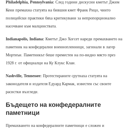
Philadelphia, Pennsylvania:
След години дискусии кметът Джим
Кени премахна статуята на бившия кмет Франк Рицо, чиито
полицейски практики бяха критикувани за непропорционално
насочване към малцинствата.
Indianapolis, Indiana:
Кметът Джо Хогсет нареди премахването на
паметник на конфедерални военнопленници, загинали в лагер
Мортиън. Паметникът беше преместен на по-видно място през
1928 г. от официалци на Ку Клукс Клан.
Nashville, Tennessee:
Протестираните срутнаха статуята на
законодателя и издателя Едуард Кармак, известен със своите
расистки възгледи.
Бъдещето на конфедералните
паметници
Премахването на конфедералните паметници е сложен и