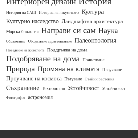
История
Интериорен дизайн
Култура
История на изкуството
История на САЩ
Културно наследство
Ландшафтна архитектура
Направи си сам
Наука
Морска биология
Палеонтология
Обществено здравеопазване
Образование
Поддръжка на дома
Поведение на животните
Подобряване на дома
Почистване
Природа
Промяна на климата
Проучване
Проучване на космоса
Пътуване
Стайни растения
Съхранение
Устойчивост
Технология
Устойчивост
астрономия
Фотография