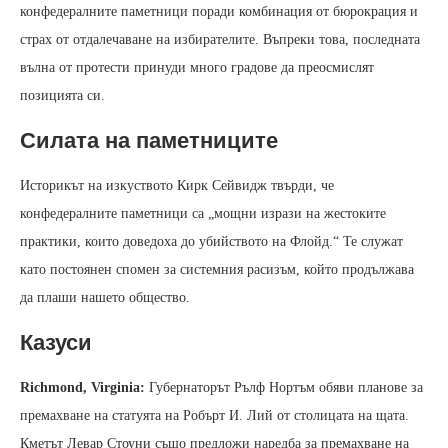
конфедералните паметници поради комбинация от бюрокрация и
страх от отдалечаване на избирателите. Въпреки това, последната
вълна от протести принуди много градове да преосмислят
позицията си.
Силата на паметниците
Историкът на изкуството Кирк Сейвидж твърди, че
конфедералните паметници са „мощни изрази на жестоките
практики, които доведоха до убийството на Флойд.“ Те служат
като постоянен спомен за системния расизъм, който продължава
да плаши нашето общество.
Казуси
Richmond, Virginia:
Губернаторът Рълф Нортъм обяви планове за
премахване на статуята на Робърт И. Лий от столицата на щата.
Кметът Левар Стоуни също предложи наредба за премахване на