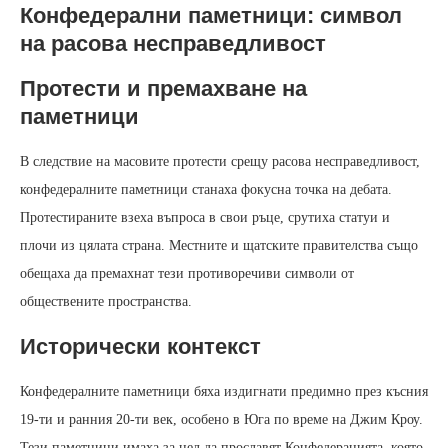
Конфедерални паметници: символ
на расова несправедливост
Протести и премахване на
паметници
В следствие на масовите протести срещу расова несправедливост,
конфедералните паметници станаха фокусна точка на дебата.
Протестираните взеха въпроса в свои ръце, срутиха статуи и
плочи из цялата страна. Местните и щатските правителства също
обещаха да премахнат тези противоречиви символи от
обществените пространства.
Исторически контекст
Конфедералните паметници бяха издигнати предимно през късния
19‑ти и ранния 20‑ти век, особено в Юга по време на Джим Кроу.
Тези паметници имаха за цел да прославят Конфедерацията, която