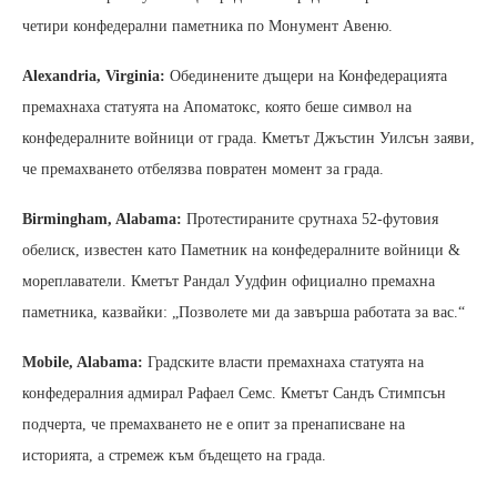
четири конфедерални паметника по Монумент Авеню.
Alexandria, Virginia:
Обединените дъщери на Конфедерацията
премахнаха статуята на Апоматокс, която беше символ на
конфедералните войници от града. Кметът Джъстин Уилсън заяви,
че премахването отбелязва повратен момент за града.
Birmingham, Alabama:
Протестираните срутнаха 52-футовия
обелиск, известен като Паметник на конфедералните войници &
мореплаватели. Кметът Рандал Уудфин официално премахна
паметника, казвайки: „Позволете ми да завърша работата за вас.“
Mobile, Alabama:
Градските власти премахнаха статуята на
конфедералния адмирал Рафаел Семс. Кметът Сандъ Стимпсън
подчерта, че премахването не е опит за пренаписване на
историята, а стремеж към бъдещето на града.