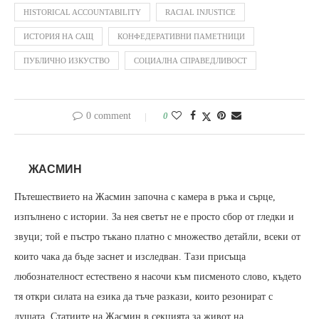
HISTORICAL ACCOUNTABILITY
RACIAL INJUSTICE
ИСТОРИЯ НА САЩ
КОНФЕДЕРАТИВНИ ПАМЕТНИЦИ
ПУБЛИЧНО ИЗКУСТВО
СОЦИАЛНА СПРАВЕДЛИВОСТ
0 comment
0
ЖАСМИН
Пътешествието на Жасмин започна с камера в ръка и сърце,
изпълнено с истории. За нея светът не е просто сбор от гледки и
звуци; той е пъстро тъкано платно с множество детайли, всеки от
които чака да бъде заснет и изследван. Тази присъща
любознателност естествено я насочи към писменото слово, където
тя откри силата на езика да тъче разкази, които резонират с
душата. Статиите на Жасмин в секцията за живот на