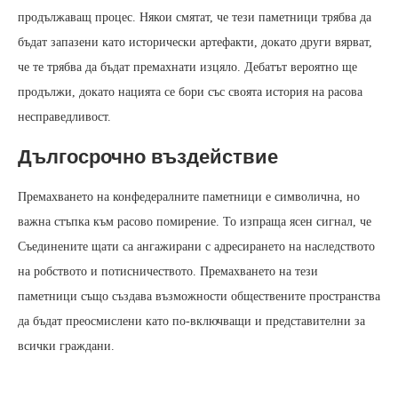
продължаващ процес. Някои смятат, че тези паметници трябва да
бъдат запазени като исторически артефакти, докато други вярват,
че те трябва да бъдат премахнати изцяло. Дебатът вероятно ще
продължи, докато нацията се бори със своята история на расова
несправедливост.
Дългосрочно въздействие
Премахването на конфедералните паметници е символична, но
важна стъпка към расово помирение. То изпраща ясен сигнал, че
Съединените щати са ангажирани с адресирането на наследството
на робството и потисничеството. Премахването на тези
паметници също създава възможности обществените пространства
да бъдат преосмислени като по‑включващи и представителни за
всички граждани.