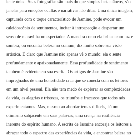
lente única. Suas fotografias são mais do que simples instantâneos; são
janelas para emoções ocultas e narrativas não ditas. Uma única imagem,
capturada com o toque característico de Jasmine, pode evocar um
caleidoscópio de sentimentos, incitar à introspecção e despertar um
senso de maravilha no espectador. A maneira como ela brinca com luz e
sombra, ou encontra beleza no comum, diz muito sobre sua visão
artística. É claro que Jasmine não apenas vê o mundo; ela o sente
profundamente e apaixonadamente. Essa profundidade de sentimento
também é evidente em sua escrita. Os artigos de Jasmine são
impregnados de uma honestidade crua que se conecta com os leitores
em um nível pessoal. Ela não tem medo de explorar as complexidades
da vida, as alegrias e tristezas, os triunfos e fracassos que todos nós
experimentamos. Mas, mesmo ao abordar temas difíceis, há um
otimismo subjacente em suas palavras, uma crença na resiliência
inerente do espírito humano. A escrita de Jasmine encoraja os leitores a
abraçar todo o espectro das experiências da vida, a encontrar beleza no