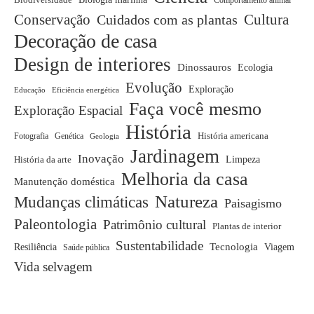
Comportamento animal
Conservação
Cuidados com as plantas
Cultura
Decoração de casa
Design de interiores
Dinossauros
Ecologia
Evolução
Exploração
Educação
Eficiência energética
Faça você mesmo
Exploração Espacial
História
Fotografia
Genética
História americana
Geologia
Jardinagem
Inovação
História da arte
Limpeza
Melhoria da casa
Manutenção doméstica
Natureza
Mudanças climáticas
Paisagismo
Paleontologia
Patrimônio cultural
Plantas de interior
Sustentabilidade
Tecnologia
Resiliência
Viagem
Saúde pública
Vida selvagem