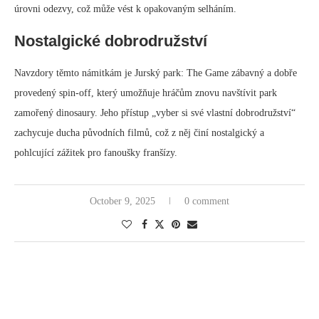
úrovni odezvy, což může vést k opakovaným selháním.
Nostalgické dobrodružství
Navzdory těmto námitkám je Jurský park: The Game zábavný a dobře
provedený spin-off, který umožňuje hráčům znovu navštívit park
zamořený dinosaury. Jeho přístup „vyber si své vlastní dobrodružství“
zachycuje ducha původních filmů, což z něj činí nostalgický a
pohlcující zážitek pro fanoušky franšízy.
October 9, 2025
0 comment