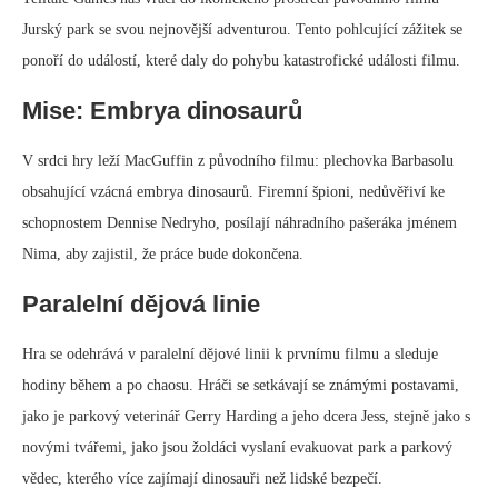
Jurský park se svou nejnovější adventurou. Tento pohlcující zážitek se
ponoří do událostí, které daly do pohybu katastrofické události filmu.
Mise: Embrya dinosaurů
V srdci hry leží MacGuffin z původního filmu: plechovka Barbasolu
obsahující vzácná embrya dinosaurů. Firemní špioni, nedůvěřiví ke
schopnostem Dennise Nedryho, posílají náhradního pašeráka jménem
Nima, aby zajistil, že práce bude dokončena.
Paralelní dějová linie
Hra se odehrává v paralelní dějové linii k prvnímu filmu a sleduje
hodiny během a po chaosu. Hráči se setkávají se známými postavami,
jako je parkový veterinář Gerry Harding a jeho dcera Jess, stejně jako s
novými tvářemi, jako jsou žoldáci vyslaní evakuovat park a parkový
vědec, kterého více zajímají dinosauři než lidské bezpečí.