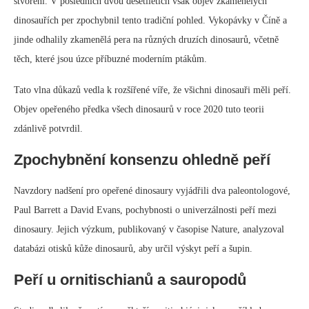
Zpochybnění konsenzu ohledně peří
Navzdory nadšení pro opeřené dinosaury vyjádřili dva paleontologové,
Paul Barrett a David Evans, pochybnosti o univerzálnosti peří mezi
dinosaury. Jejich výzkum, publikovaný v časopise Nature, analyzoval
databázi otisků kůže dinosaurů, aby určil výskyt peří a šupin.
Peří u ornitischianů a sauropodů
Studie odhalila, že zatímco někteří ornitischiáni, jako například
Psittacosaurus, měli v kůži brkovité struktury nebo vlákna, většina
vykazovala šupiny nebo pancíř. Podobně u sauropodů, dlouhokrcích
obrů jako Brachiosaurus, byly šupiny normou.
Šupiny jako původní stav
Barrett a Evans navrhují, že šupiny byly původním kožním pokryvem
dinosaurů a že schopnost vytvářet vlákna a peří se vyvinula později v