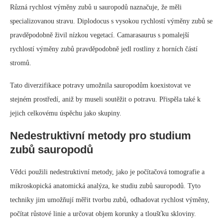
zvířatům jíst a zpracovávat velké množství rostlinné potravy, kterou
potřebovala k tomu, aby se udržela. Schopnost neustále vyměňovat
zuby dala sauropodům významnou výhodu oproti jiným býložravcům a
přispěla k jejich úspěchu jako největších zvířat, která kdy žila.
Doplňující informace
Sociální sauropodi:
Někteří sauropodi možná žili ve stádech nebo
sociálních skupinách.
Brodění se sauropody:
Někteří sauropodi možná byli schopni
brodit se ve vodě a živit se vodními rostlinami.
September 22, 2024
0 comment