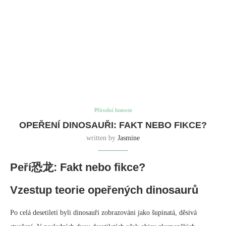
Přírodní historie
OPEŘENÍ DINOSAUŘI: FAKT NEBO FIKCE?
written by
Jasmine
Peří恐龙: Fakt nebo fikce?
Vzestup teorie opeřených dinosaurů
Po celá desetiletí byli dinosauři zobrazováni jako šupinatá, děsivá
stvoření. V posledních dvou desetiletích však objev zkamenělých
dinosauřích per zpochybnil tento tradiční pohled. Vykopávky v Číně a
jinde odhalily zkamenělá pera na různých druzích dinosaurů, včetně
těch, které jsou úzce příbuzné moderním ptákům.
Tato vlna důkazů vedla k rozšířené víře, že všichni dinosauři měli peří.
Objev opeřeného předka všech dinosaurů v roce 2020 tuto teorii
zdánlivě potvrdil.