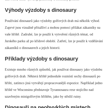
Historie dinosaurů a minigolfu je překvapivě dlouhá a propojená. První
minigolfové hřiště bylo postaveno ve Skotsku v roce 1867 a
představovalo řadu překážek s tematikou dinosaurů. Od té doby se
dinosauři stali populárním tématem pro minigolfová hřiště po celém
světě.
Vliv dinosaurů na minigolf
Dinosauři měli významný vliv na popularitu minigolfu. Pomohli učinit
hru přitažlivější pro širší okruh lidí a také inspirovali vznik nových a
inovativních minigolfových hřišť.
Kde najít nejlepší minigolfová hřiště s
tematikou dinosaurů
Pokud hledáte zábavný a jedinečný minigolfový zážitek, nezapomeňte
navštívit jedno z mnoha minigolfových hřišť s tematikou dinosaurů po