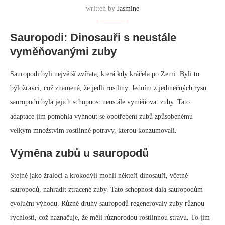
Role výměny zubů v evoluci sauropodů
Schopnost neustále vyměňovat zuby byla pro sauropody významnou
výhodou. Umožnila jim udržovat zdravé zuby i přes opotřebení
způsobené rostlinnou stravou. Tato adaptace také přispěla k jejich
úspěchu jako skupiny.
Jak rychlost výměny zubů naznačuje
diverzifikaci potravy
Různá rychlost výměny zubů u sauropodů naznačuje, že měli
specializovanou stravu. Diplodocus s vysokou rychlostí výměny zubů se
pravděpodobně živil nízkou vegetací. Camarasaurus s pomalejší
rychlostí výměny zubů pravděpodobně jedl rostliny z horních částí
stromů.
Tato diverzifikace potravy umožnila sauropodům koexistovat ve
stejném prostředí, aniž by museli soutěžit o potravu. Přispěla také k