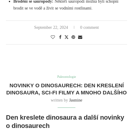
Unaveni nepřesným zpravodajstvím o dinosaurech v médiích? David
Hone z Archosaur Musings napsal komplexního průvodce pro novináře.
Jeden z jeho hlavních tipů: vyhněte se vytváření falešných kontroverzí
vyhledáváním protichůdných citátů. Věda je o konsensu, nikoli o
rovnováze, takže nalezení alternativního pohledu nutně nezlepší
zpravodajství.
Rok v dinosaurech a paleontologii
The Paleo King nabízí retrospektivu toho nejlepšího a nejhoršího v
dinosaurech a paleontologii z roku 2009.
Kutilská dinosauří obratel
Máte nůžky a lepidlo? Mike Taylor z SV-POW! vám ukáže, jak si
vyrobit vlastní brachiosauří krční obratel.
Biostratigrafie: nástroj geologa