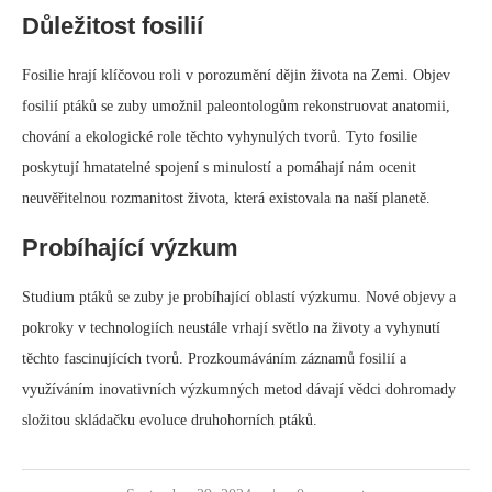
September 29, 2024
0 comment
Přírodní historie
SAUROPODI: DINOSAUŘI S NEUSTÁLE
VYMĚŇOVANÝMI ZUBY
written by
Jasmine
Sauropodi: Dinosauři s neustále
vyměňovanými zuby
Sauropodi byli největší zvířata, která kdy kráčela po Zemi. Byli to
býložravci, což znamená, že jedli rostliny. Jedním z jedinečných rysů
sauropodů byla jejich schopnost neustále vyměňovat zuby. Tato