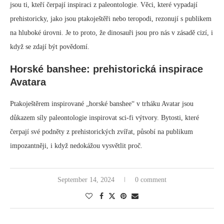
Dinosauři a minigolf: Neobvyklá
dvojice
Dinosauři jako výzdoba golfových drah
Dinosauři a minigolf se mohou zdát jako neobvyklá dvojice, ale ve
skutečnosti se skvěle doplňují. Dinosauři jsou vynikající výzdobou
golfových drah a dodávají hře nádech rozmarnosti a pravěku. A v
některých případech dinosauři zůstávají i poté, co je minigolfové hřiště
uzavřeno, čímž vytvářejí jedinečný a nečekaný pohled.
Výhody výzdoby s dinosaury
Používání dinosaurů jako výzdoby golfových drah má několik výhod.
Zaprvé jsou vizuálně přitažliví a mohou pomoci přilákat zákazníky na
vaše hřiště. Zadruhé, lze je použít k vytvoření různých témat, od
Jurského parku až po křídové období. Zatřetí, lze je použít k vzdělávání
zákazníků o dinosaurech a jejich historii.