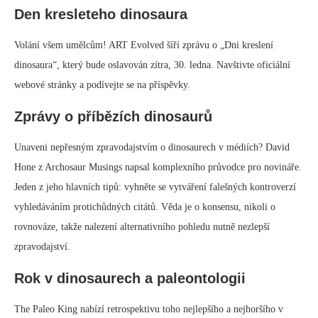
Biostratigrafie je technika, kterou geologové používají k určení
relativního stáří vrstev hornin studiem fosilií, které obsahují. Jak však
ilustruje lom Walcott’s Quarry, tato technika může být pro trilobity
traumatizující.
Dinosauří pouť v Texasu
Chinleana podnikla pouť do malého texaského města Spur, přitahována
působivou malbou aetosaura na boku místního muzea historie. Pro
někoho, kdo strávil roky výzkumem těchto zvířat, byla návštěva oblasti,
kde byly shromážděny původní exempláře, vzrušujícím zážitkem.
Jurský parka: poslední paleomódní
výstřelek
Dinochick zdůrazňuje nezbytnost paleomódního oblečení: Jurský parka.
Triceracopter: symbol míru