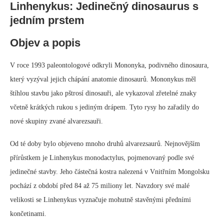
Linhenykus: Jedinečný dinosaurus s
jedním prstem
Objev a popis
V roce 1993 paleontologové odkryli Mononyka, podivného dinosaura,
který vyzýval jejich chápání anatomie dinosaurů. Mononykus měl
štíhlou stavbu jako pštrosí dinosauři, ale vykazoval zřetelné znaky
včetně krátkých rukou s jediným drápem. Tyto rysy ho zařadily do
nové skupiny zvané alvarezsauři.
Od té doby bylo objeveno mnoho druhů alvarezsaurů. Nejnovějším
přírůstkem je Linhenykus monodactylus, pojmenovaný podle své
jedinečné stavby. Jeho částečná kostra nalezená v Vnitřním Mongolsku
pochází z období před 84 až 75 miliony let. Navzdory své malé
velikosti se Linhenykus vyznačuje mohutně stavěnými předními
končetinami.