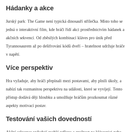
Hádanky a akce
Jurský park: The Game není typická dinosauří střílečka. Místo toho se
jedná o interaktivní film, kde hráči řídí akci prostřednictvím hádanek a
akčních sekvencí. Od zběsilých kombinací kláves pro únik před
Tyrannosaurem až po dešifrování kódů dveří – hratelnost udržuje hráče
v napětí.
Více perspektiv
Hra vyžaduje, aby hráči přepínali mezi postavami, aby plnili úkoly, a
nabízí tak rozmanitou perspektivu na události, které se vyvíjejí. Tento
přístup dodává ději hloubku a umožňuje hráčům prozkoumat různé
aspekty motivací postav.
Testování vašich dovedností