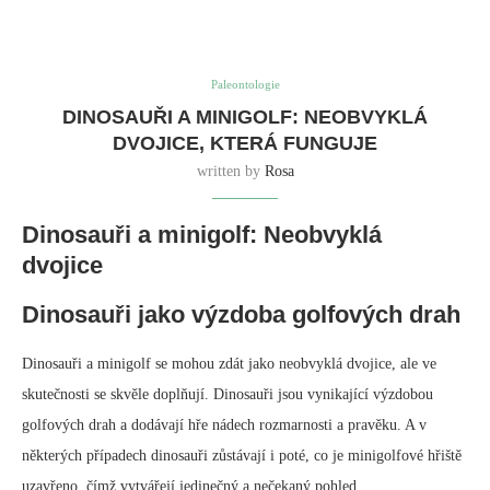
Příklady výzdoby s dinosaury
Existuje mnoho různých způsobů, jak používat dinosaury jako výzdobu
golfových drah. Některá hřiště jednoduše rozmístí sochy dinosaurů po
hřišti, zatímco jiná vytvářejí propracovanější expozice. Například jedno
hřiště ve Wisconsinu představuje Tyrannosaura rexe stojícího nad
uzavřeným minigolfovým hřištěm, jako by střežil ruiny.
Dinosauři na neobvyklých místech
Dinosauři se nevyskytují pouze na minigolfových hřištích. Lze je nalézt
i na řadě dalších neobvyklých míst, jako jsou nákupní centra,
kancelářské budovy a dokonce i kostely. Ve skutečnosti je jednou z
nejslavnějších dinosauřích fosilií na světě, Sue the T. rex, v současné
době vystavena ve Field Museum v Chicagu.
Historie dinosaurů a minigolfu