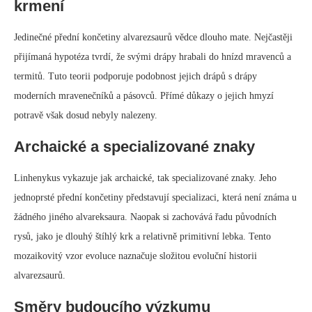
krmení
Jedinečné přední končetiny alvarezsaurů vědce dlouho mate. Nejčastěji
přijímaná hypotéza tvrdí, že svými drápy hrabali do hnízd mravenců a
termitů. Tuto teorii podporuje podobnost jejich drápů s drápy
moderních mravenečníků a pásovců. Přímé důkazy o jejich hmyzí
potravě však dosud nebyly nalezeny.
Archaické a specializované znaky
Linhenykus vykazuje jak archaické, tak specializované znaky. Jeho
jednoprsté přední končetiny představují specializaci, která není známa u
žádného jiného alvareksaura. Naopak si zachovává řadu původních
rysů, jako je dlouhý štíhlý krk a relativně primitivní lebka. Tento
mozaikovitý vzor evoluce naznačuje složitou evoluční historii
alvarezsaurů.
Směry budoucího výzkumu