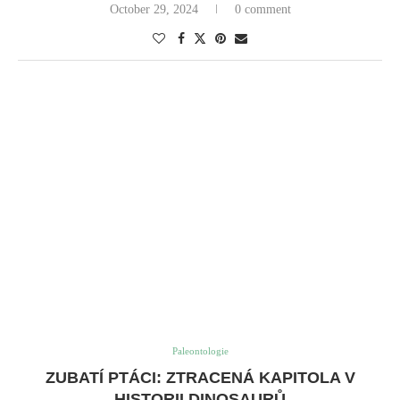
HISTORII DINOSAURŮ
written by
Jasmine
Zubatí ptáci: Ztracená kapitola v historii
dinosaurů
Vznik ptáků se zuby
V období druhohor, kdy Zemi obývali dinosauři, existovala fascinující
skupina ptáků, kteří měli zuby. Tito ptáci se zuby, známí jako
Enantiornithes, byli rozmanitou a úspěšnou skupinou, která
prosperovala miliony let.
Na rozdíl od dnešních ptáků, kteří nemají zuby a mají zobák, měli
Enantiornithes malé, kolíkovité zuby skryté pod pysky. Také jim
chyběla lebeční kineze, schopnost zobáku ohýbat se vzhledem ke zbytku
lebky. Přestože existovaly tyto rozdíly, byli Enantiornithes pozoruhodně