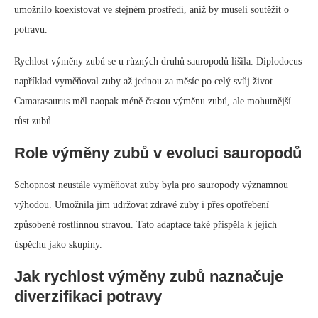
jejich celkovému úspěchu jako skupiny.
Nedestruktivní metody pro studium
zubů sauropodů
Vědci použili nedestruktivní metody, jako je počítačová tomografie a
mikroskopická anatomická analýza, ke studiu zubů sauropodů. Tyto
techniky jim umožňují měřit tvorbu zubů, odhadovat rychlost výměny,
počítat růstové linie a určovat objem korunky a tloušťku skloviny.
Tyto studie poskytly cenné poznatky o procesu výměny zubů u
sauropodů a pomohly vědcům pochopit roli této adaptace v jejich
evoluci.
Význam zubů pro přežití největších
zvířat, která kdy žila
Zuby byly pro přežití sauropodů nezbytné. Umožnily těmto obrovským