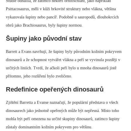
určitých liniích. Tvrdí, že ačkoli peří bylo u mnoha dinosaurů jistě
přítomno, jeho rozšíření bylo zveličeno.
Redefinice opeřených dinosaurů
Zjištění Barretta a Evanse naznačují, že populární představa o všech
dinosaurech jako jednotně opeřených může být nepřesná. Místo toho
mohla být peří omezena na určité skupiny dinosaurů, zatímco šupiny
zůstaly dominantním kožním pokryvem pro většinu.
Implikace pro evoluci dinosaurů
Debata o dinosaurech s peřím má důsledky pro naše chápání evoluce
dinosaurů. Přítomnost šupin u určitých skupin dinosaurů naznačuje, že
přechod od šupin k peří nebyl jednoduchý, univerzální proces. Je
pravděpodobné, že se různé linie dinosaurů vyvinuly v jedinečné kožní
pokryvy v reakci na svá specifická prostředí a ekologické niky.