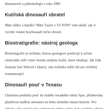
Love in the Time of Chasmosaurs vrhá světlo na fascinující sochu
zvanou „Triceracopter: Naděje na zastarání války“. Tato socha spojuje
tělo vyřazeného vrtulníku s hlavou a končetinami triceratopse ze
skelných vláken. Autor měl v úmyslu zpochybnit zastaralý pohled na
dinosaury jako na neúspěšné zrůdy.
Dinosauři ve sci-fi a monster filmech
Asher Elbein tvrdí, že nejúčinnější tvorové ve sci-fi a monster filmech
jsou ti, kteří čerpají inspiraci z paleontologie. Věci, které vypadají
prehistoricky, jako jsou ptakoještěři nebo teropodi, rezonují s publikem
na hluboké úrovni. Je to proto, že dinosauři jsou pro nás v zásadě cizí, i
když se zdají být povědomí.
Horské banshee: prehistorická inspirace
Avatara