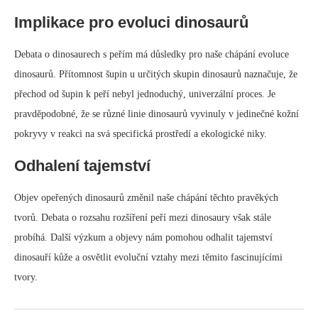
Odhalení tajemství
Objev opeřených dinosaurů změnil naše chápání těchto pravěkých
tvorů. Debata o rozsahu rozšíření peří mezi dinosaury však stále
probíhá. Další výzkum a objevy nám pomohou odhalit tajemství
dinosauří kůže a osvětlit evoluční vztahy mezi těmito fascinujícími
tvory.
October 29, 2024
0 comment
Paleontologie
ZUBATÍ PTÁCI: ZTRACENÁ KAPITOLA V