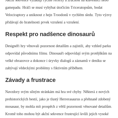
Akční sekvence vyžadují rychlé reflexy a zručnost na klávesnici nebo
gamepadu. Hráči se musí vyhýbat útočícím Triceratopsům, bodat
Velociraptory a uniknout z hejn Troodonů v rychlém sledu. Tyto výzvy
přidávají do hratelnosti prvek vzrušení a vzrušení.
Respekt pro nadšence dinosaurů
Designéři hry věnovali pozornost detailům a zajistili, aby vzhled parku
odpovídal původnímu filmu. Dinosauři odpovídají svým protějškům na
velké obrazovce a dokonce i úryvky dialogů a záznamů v deníku se
zabývají vědeckými problémy s fiktivním příběhem.
Závady a frustrace
Navzdory svým silným stránkám má hra své chyby. Některá z nových
prehistorických bestií, jako je tlustý Herrerasaurus a přehnaně zdobený
mosasaur, by mohla mít prospěch z větší pozornosti věnované detailům.
Kromě toho mohou být akční sekvence frustrující kvůli jejich vysoké