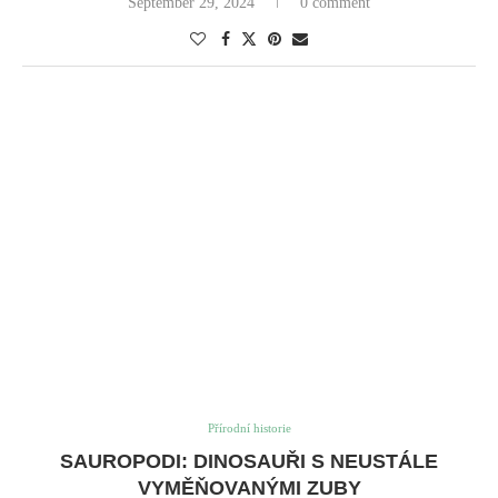
adaptace jim pomohla vyhnout se opotřebení zubů způsobenému
velkým množstvím rostlinné potravy, kterou konzumovali.
Výměna zubů u sauropodů
Stejně jako žraloci a krokodýli mohli někteří dinosauři, včetně
sauropodů, nahradit ztracené zuby. Tato schopnost dala sauropodům
evoluční výhodu. Různé druhy sauropodů regenerovaly zuby různou
rychlostí, což naznačuje, že měli různorodou rostlinnou stravu. To jim
umožnilo koexistovat ve stejném prostředí, aniž by museli soutěžit o
potravu.
Rychlost výměny zubů se u různých druhů sauropodů lišila. Diplodocus
například vyměňoval zuby až jednou za měsíc po celý svůj život.
Camarasaurus měl naopak méně častou výměnu zubů, ale mohutnější
růst zubů.