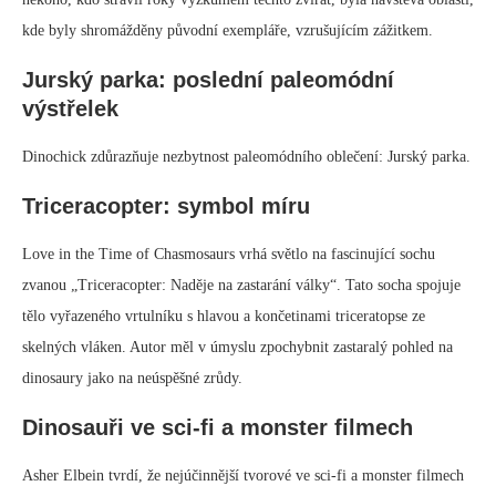
Ptakoještěrem inspirované „horské banshee“ v trháku Avatar jsou
důkazem síly paleontologie inspirovat sci-fi výtvory. Bytosti, které
čerpají své podněty z prehistorických zvířat, působí na publikum
impozantněji, i když nedokážou vysvětlit proč.
September 14, 2024
0 comment
Paleontologie
DINOSAUŘI A MINIGOLF: NEOBVYKLÁ
DVOJICE, KTERÁ FUNGUJE
written by
Rosa