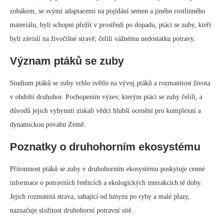
Důležitost fosilií
Fosilie hrají klíčovou roli v porozumění dějin života na Zemi. Objev
fosilií ptáků se zuby umožnil paleontologům rekonstruovat anatomii,
chování a ekologické role těchto vyhynulých tvorů. Tyto fosilie
poskytují hmatatelné spojení s minulostí a pomáhají nám ocenit
neuvěřitelnou rozmanitost života, která existovala na naší planetě.
Probíhající výzkum
Studium ptáků se zuby je probíhající oblastí výzkumu. Nové objevy a
pokroky v technologiích neustále vrhají světlo na životy a vyhynutí
těchto fascinujících tvorů. Prozkoumáváním záznamů fosilií a
využíváním inovativních výzkumných metod dávají vědci dohromady
složitou skládačku evoluce druhohorních ptáků.