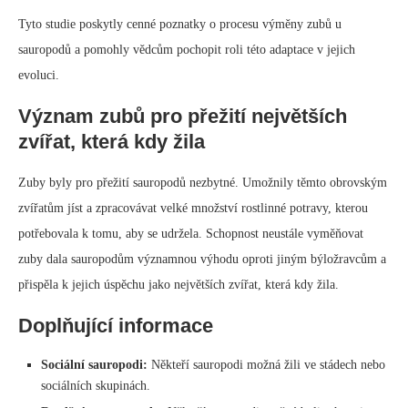
Paleontologie
NOVINKY O DINOSAURECH: DEN KRESLENÍ
DINOSAURA, SCI-FI FILMY A MNOHO DALŠÍHO
written by
Jasmine
Den kreslete dinosaura a další novinky
o dinosaurech
Den kresleteho dinosaura
Volání všem umělcům! ART Evolved šíří zprávu o „Dni kreslení
dinosaura“, který bude oslavován zítra, 30. ledna. Navštivte oficiální
webové stránky a podívejte se na příspěvky.
Zprávy o příbězích dinosaurů