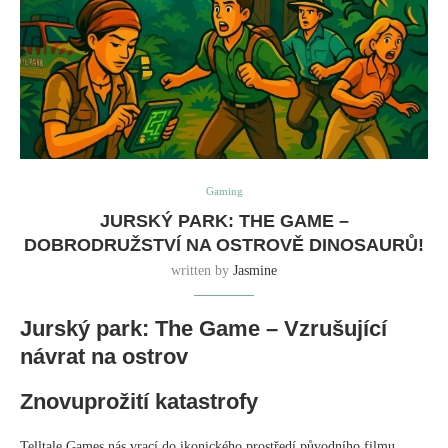
Gaming
JURSKÝ PARK: THE GAME –
DOBRODRUŽSTVÍ NA OSTROVĚ DINOSAURŮ!
written by
Jasmine
Jurský park: The Game – Vzrušující
návrat na ostrov
Znovuprožití katastrofy
Telltale Games nás vrací do ikonického prostředí původního filmu