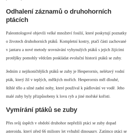
asteroidu, který před 66 miliony let vyhubil dinosaury. Zatímco ptáci se
zobákem, se svými adaptacemi na pojídání semen a jiného rostlinného
materiálu, byli schopni přežít v prostředí po dopadu, ptáci se zuby, kteří
byli závislí na živočišné stravě, čelili vážnému nedostatku potravy.
Význam ptáků se zuby
Studium ptáků se zuby vrhlo světlo na vývoj ptáků a rozmanitost života
v období druhohor. Pochopením výzev, kterým ptáci se zuby čelili, a
důvodů jejich vyhynutí získali vědci hlubší ocenění pro komplexní a
dynamickou povahu Země.
Poznatky o druhohorním ekosystému
Přítomnost ptáků se zuby v druhohorním ekosystému poskytuje cenné
informace o potravních řetězcích a ekologických interakcích té doby.
Jejich rozmanitá strava, sahající od hmyzu po ryby a malé plazy,
naznačuje složitost druhohorní potravní sítě.