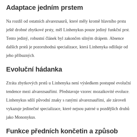
Adaptace jedním prstem
Na rozdíl od ostatních alvarezsaurů, které měly kromě hlavního prstu
ještě drobné zbytkové prsty, měl Linhenykus pouze jediný funkční prst.
Tento jediný, robustní článek byl zakončen silným drápem. Absence
dalších prstů je pozoruhodná specializace, která Linhenyka odlišuje od
jeho příbuzných.
Evoluční hádanka
Ztráta zbytkových prstů u Linhenyka není výsledkem postupné evoluční
tendence mezi alvarezsauřími. Představuje vzorec mozaikovité evoluce.
Linhenykus sdílí původní znaky s ranými alvarezsauřími, ale zároveň
vykazuje jedinečné specializace, které nejsou patrné u pozdějších druhů
jako Mononykus.
Funkce předních končetin a způsob