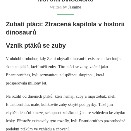
podobní ptákům ve vzhledu a chování.
Odhalení záznamů o druhohorních
ptácích
Paleontologové objevili velké množství fosilií, které poskytují poznatky
o životech druhohorních ptáků. Kompletní kostry, ptačí části zachované
v jantaru a nové metody srovnávání vyhynulých ptáků s jejich žijícími
protějšky pomohly vědcům poskládat evoluční historii ptáků se zuby.
Jedním z nejikoničtějších ptáků se zuby je Hesperornis, nelétavý vodní
pták, který žil v teplých, mělkých mořích. Hesperornis měl dlouhé,
štíhlé tělo a silné zadní nohy, které používal k pádlování ve vodě. Jeho
malé zuby byly přizpůsobeny k lovu ryb a jiné mořské kořisti.
Vymírání ptáků se zuby
Přes svůj úspěch v období druhohor nepřežili ptáci se zuby dopad