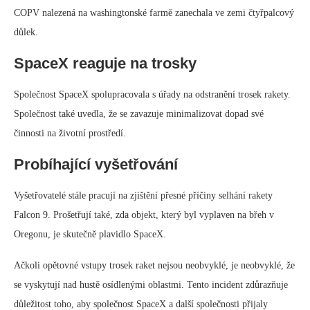
COPV nalezená na washingtonské farmě zanechala ve zemi čtyřpalcový
důlek.
SpaceX reaguje na trosky
Společnost SpaceX spolupracovala s úřady na odstranění trosek rakety.
Společnost také uvedla, že se zavazuje minimalizovat dopad své
činnosti na životní prostředí.
Probíhající vyšetřování
Vyšetřovatelé stále pracují na zjištění přesné příčiny selhání rakety
Falcon 9. Prošetřují také, zda objekt, který byl vyplaven na břeh v
Oregonu, je skutečně plavidlo SpaceX.
Ačkoli opětovné vstupy trosek raket nejsou neobvyklé, je neobvyklé, že
se vyskytují nad hustě osídlenými oblastmi. Tento incident zdůrazňuje
důležitost toho, aby společnost SpaceX a další společnosti přijaly