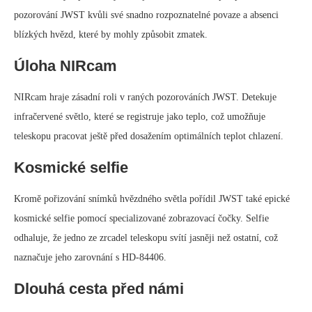
pozorování JWST kvůli své snadno rozpoznatelné povaze a absenci
blízkých hvězd, které by mohly způsobit zmatek.
Úloha NIRcam
NIRcam hraje zásadní roli v raných pozorováních JWST. Detekuje
infračervené světlo, které se registruje jako teplo, což umožňuje
teleskopu pracovat ještě před dosažením optimálních teplot chlazení.
Kosmické selfie
Kromě pořizování snímků hvězdného světla pořídil JWST také epické
kosmické selfie pomocí specializované zobrazovací čočky. Selfie
odhaluje, že jedno ze zrcadel teleskopu svítí jasněji než ostatní, což
naznačuje jeho zarovnání s HD-84406.
Dlouhá cesta před námi