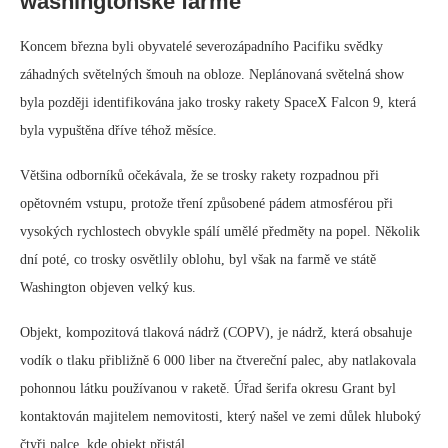
washingtonské farmě
Koncem března byli obyvatelé severozápadního Pacifiku svědky
záhadných světelných šmouh na obloze. Neplánovaná světelná show
byla později identifikována jako trosky rakety SpaceX Falcon 9, která
byla vypuštěna dříve téhož měsíce.
Většina odborníků očekávala, že se trosky rakety rozpadnou při
opětovném vstupu, protože tření způsobené pádem atmosférou při
vysokých rychlostech obvykle spálí umělé předměty na popel. Několik
dní poté, co trosky osvětlily oblohu, byl však na farmě ve státě
Washington objeven velký kus.
Objekt, kompozitová tlaková nádrž (COPV), je nádrž, která obsahuje
vodík o tlaku přibližně 6 000 liber na čtvereční palec, aby natlakovala
pohonnou látku používanou v raketě. Úřad šerifa okresu Grant byl
kontaktován majitelem nemovitosti, který našel ve zemi důlek hluboký
čtyři palce, kde objekt přistál.