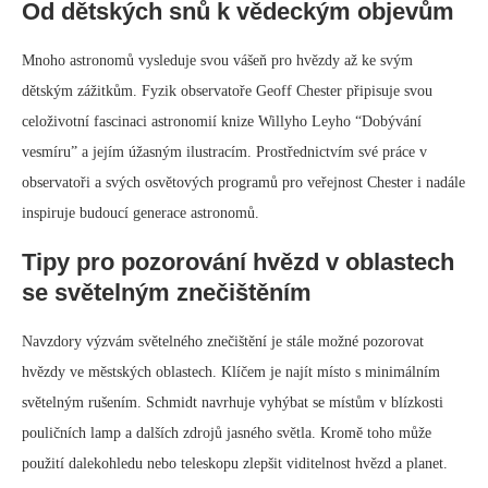
Od dětských snů k vědeckým objevům
Mnoho astronomů vysleduje svou vášeň pro hvězdy až ke svým
dětským zážitkům. Fyzik observatoře Geoff Chester připisuje svou
celoživotní fascinaci astronomií knize Willyho Leyho “Dobývání
vesmíru” a jejím úžasným ilustracím. Prostřednictvím své práce v
observatoři a svých osvětových programů pro veřejnost Chester i nadále
inspiruje budoucí generace astronomů.
Tipy pro pozorování hvězd v oblastech
se světelným znečištěním
Navzdory výzvám světelného znečištění je stále možné pozorovat
hvězdy ve městských oblastech. Klíčem je najít místo s minimálním
světelným rušením. Schmidt navrhuje vyhýbat se místům v blízkosti
pouličních lamp a dalších zdrojů jasného světla. Kromě toho může
použití dalekohledu nebo teleskopu zlepšit viditelnost hvězd a planet.