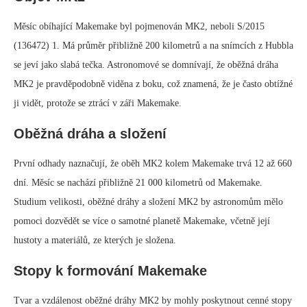
Měsíc obíhající Makemake byl pojmenován MK2, neboli S/2015
(136472) 1. Má průměr přibližně 200 kilometrů a na snímcích z Hubbla
se jeví jako slabá tečka. Astronomové se domnívají, že oběžná dráha
MK2 je pravděpodobně viděna z boku, což znamená, že je často obtížné
ji vidět, protože se ztrácí v záři Makemake.
Oběžná dráha a složení
První odhady naznačují, že oběh MK2 kolem Makemake trvá 12 až 660
dní. Měsíc se nachází přibližně 21 000 kilometrů od Makemake.
Studium velikosti, oběžné dráhy a složení MK2 by astronomům mělo
pomoci dozvědět se více o samotné planetě Makemake, včetně její
hustoty a materiálů, ze kterých je složena.
Stopy k formování Makemake
Tvar a vzdálenost oběžné dráhy MK2 by mohly poskytnout cenné stopy