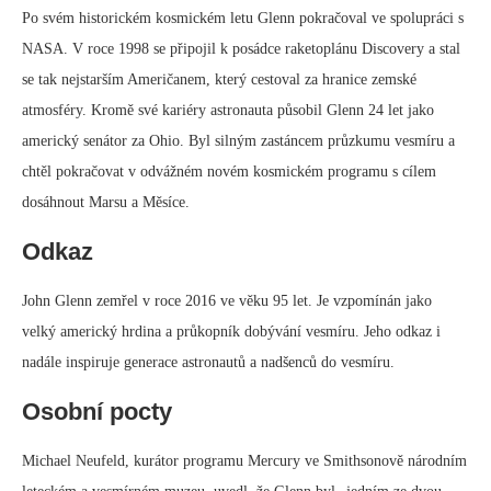
Po svém historickém kosmickém letu Glenn pokračoval ve spolupráci s
NASA. V roce 1998 se připojil k posádce raketoplánu Discovery a stal
se tak nejstarším Američanem, který cestoval za hranice zemské
atmosféry. Kromě své kariéry astronauta působil Glenn 24 let jako
americký senátor za Ohio. Byl silným zastáncem průzkumu vesmíru a
chtěl pokračovat v odvážném novém kosmickém programu s cílem
dosáhnout Marsu a Měsíce.
Odkaz
John Glenn zemřel v roce 2016 ve věku 95 let. Je vzpomínán jako
velký americký hrdina a průkopník dobývání vesmíru. Jeho odkaz i
nadále inspiruje generace astronautů a nadšenců do vesmíru.
Osobní pocty
Michael Neufeld, kurátor programu Mercury ve Smithsonově národním