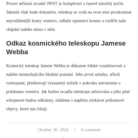
Proces seřízení zrcadel JWST je komplexní a časově náročný počin.
Jakmile však bude dokončen, teleskop se vydá na svou misi prozkoumat
nejvzdálenější kouty vesmíru, odhalit tajemství kosmu a rozšířit naše
chápání našeho místa v něm.
Odkaz kosmického teleskopu Jamese
Webba
Kosmický teleskop Jamese Webba je důkazem lidské vynalézavosti a
našeho neutuchajícího hledání poznání. Jeho první snímky, ačkoli
rozmazané, představují významný milník v pokroku astronomie a
průzkumu vesmíru. Jak budou zrcadla teleskopu seřizována a jeho plné
schopnosti budou odhaleny, můžeme s napětím očekávat průlomové
objevy, které nás čekají.
October 30, 2024
0 comment