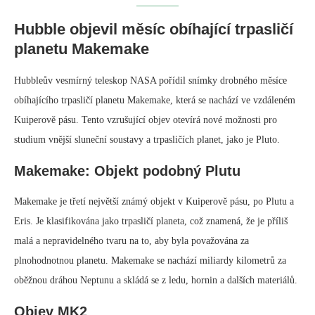
Hubble objevil měsíc obíhající trpasličí
planetu Makemake
Hubbleův vesmírný teleskop NASA pořídil snímky drobného měsíce
obíhajícího trpasličí planetu Makemake, která se nachází ve vzdáleném
Kuiperově pásu. Tento vzrušující objev otevírá nové možnosti pro
studium vnější sluneční soustavy a trpasličích planet, jako je Pluto.
Makemake: Objekt podobný Plutu
Makemake je třetí největší známý objekt v Kuiperově pásu, po Plutu a
Eris. Je klasifikována jako trpasličí planeta, což znamená, že je příliš
malá a nepravidelného tvaru na to, aby byla považována za
plnohodnotnou planetu. Makemake se nachází miliardy kilometrů za
oběžnou dráhou Neptunu a skládá se z ledu, hornin a dalších materiálů.
Objev MK2