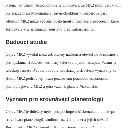
o tom, jak vznikl. Astronomové se domnívají, že MK2 mohl vzniknout
při srážce mezi Makemake a jiným objektem v Kuiperově pásu.
Studium MK2 může vědcům poskytnout informace o procesech, které
formovaly vnější sluneční soustavu před miliardami let.
Budoucí studie
Objev MK2 vyvolal mezi astronomy nadšení a otevřel nové možnosti
pro výzkum. Hubbleův vesmírný teleskop a jeho nástupce, Vesmírný
teleskop Jamese Webba, budou v nadcházejících letech využívány ke
studiu MK2 podrobněji. Tato pozorování pomohou astronomům
pochopit povahu MK2 a jeho vztah k planetě Makemake.
Význam pro srovnávací planetologii
Objev MK2 je důležitý nejen pro pochopení Makemake, ale také pro
srovnávací planetologii, studium různých planet a jejich měsíců.
Porovnáním MK2 s jinými měsíci ve sluneční soustavě mohou