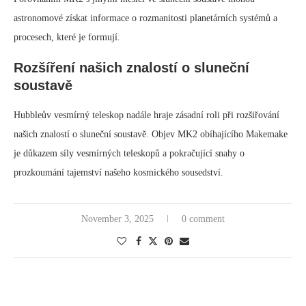
astronomové získat informace o rozmanitosti planetárních systémů a
procesech, které je formují.
Rozšíření našich znalostí o sluneční
soustavě
Hubbleův vesmírný teleskop nadále hraje zásadní roli při rozšiřování
našich znalostí o sluneční soustavě. Objev MK2 obíhajícího Makemake
je důkazem síly vesmírných teleskopů a pokračující snahy o
prozkoumání tajemství našeho kosmického sousedství.
November 3, 2025
0 comment