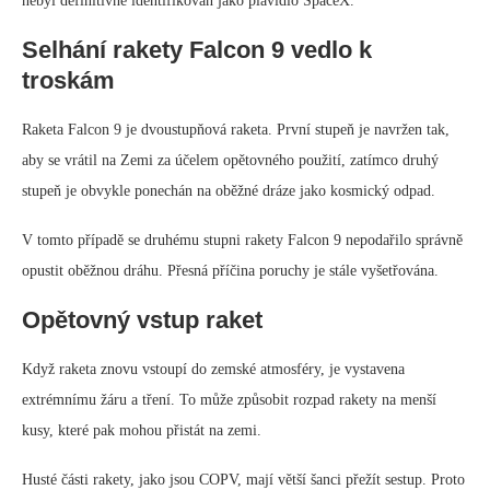
nebyl definitivně identifikován jako plavidlo SpaceX.
Selhání rakety Falcon 9 vedlo k
troskám
Raketa Falcon 9 je dvoustupňová raketa. První stupeň je navržen tak,
aby se vrátil na Zemi za účelem opětovného použití, zatímco druhý
stupeň je obvykle ponechán na oběžné dráze jako kosmický odpad.
V tomto případě se druhému stupni rakety Falcon 9 nepodařilo správně
opustit oběžnou dráhu. Přesná příčina poruchy je stále vyšetřována.
Opětovný vstup raket
Když raketa znovu vstoupí do zemské atmosféry, je vystavena
extrémnímu žáru a tření. To může způsobit rozpad rakety na menší
kusy, které pak mohou přistát na zemi.
Husté části rakety, jako jsou COPV, mají větší šanci přežít sestup. Proto