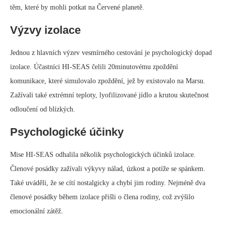
těm, které by mohli potkat na Červené planetě.
Výzvy izolace
Jednou z hlavních výzev vesmírného cestování je psychologický dopad
izolace. Účastníci HI-SEAS čelili 20minutovému zpoždění
komunikace, které simulovalo zpoždění, jež by existovalo na Marsu.
Zažívali také extrémní teploty, lyofilizované jídlo a krutou skutečnost
odloučení od blízkých.
Psychologické účinky
Mise HI-SEAS odhalila několik psychologických účinků izolace.
Členové posádky zažívali výkyvy nálad, úzkost a potíže se spánkem.
Také uváděli, že se cítí nostalgicky a chybí jim rodiny. Nejméně dva
členové posádky během izolace přišli o člena rodiny, což zvýšilo
emocionální zátěž.