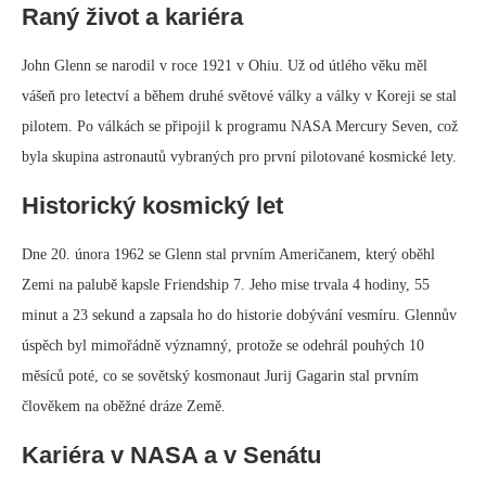
Raný život a kariéra
John Glenn se narodil v roce 1921 v Ohiu. Už od útlého věku měl
vášeň pro letectví a během druhé světové války a války v Koreji se stal
pilotem. Po válkách se připojil k programu NASA Mercury Seven, což
byla skupina astronautů vybraných pro první pilotované kosmické lety.
Historický kosmický let
Dne 20. února 1962 se Glenn stal prvním Američanem, který oběhl
Zemi na palubě kapsle Friendship 7. Jeho mise trvala 4 hodiny, 55
minut a 23 sekund a zapsala ho do historie dobývání vesmíru. Glennův
úspěch byl mimořádně významný, protože se odehrál pouhých 10
měsíců poté, co se sovětský kosmonaut Jurij Gagarin stal prvním
člověkem na oběžné dráze Země.
Kariéra v NASA a v Senátu