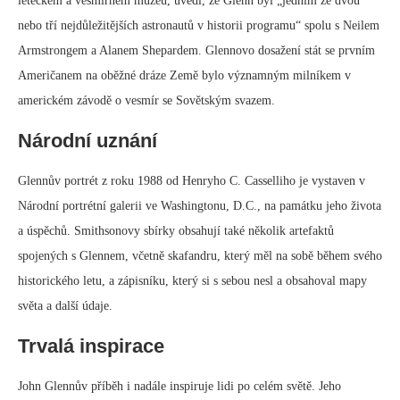
leteckém a vesmírném muzeu, uvedl, že Glenn byl „jedním ze dvou
nebo tří nejdůležitějších astronautů v historii programu“ spolu s Neilem
Armstrongem a Alanem Shepardem. Glennovo dosažení stát se prvním
Američanem na oběžné dráze Země bylo významným milníkem v
americkém závodě o vesmír se Sovětským svazem.
Národní uznání
Glennův portrét z roku 1988 od Henryho C. Casselliho je vystaven v
Národní portrétní galerii ve Washingtonu, D.C., na památku jeho života
a úspěchů. Smithsonovy sbírky obsahují také několik artefaktů
spojených s Glennem, včetně skafandru, který měl na sobě během svého
historického letu, a zápisníku, který si s sebou nesl a obsahoval mapy
světa a další údaje.
Trvalá inspirace
John Glennův příběh i nadále inspiruje lidi po celém světě. Jeho