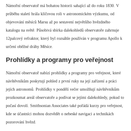
Námořní observatoř má bohatou historii sahající až do roku 1830. V
průběhu staletí hrála klíčovou roli v astronomickém výzkumu, od
objevování měsíců Marsu až po sestavení největšího hvězdného
katalogu na světě. Působivá sbírka dalekohledů observatoře zahrnuje
12palcový refraktor, který byl rozsáhle používán v programu Apollo k
určení oběžné dráhy Měsíce.
Prohlídky a programy pro veřejnost
Námořní observatoř nabízí prohlídky a programy pro veřejnost, které
návštěvníkům poskytují pohled z první ruky na její zařízení a práci
jejích astronomů. Prohlídky v pondělí večer umožňují návštěvníkům
prozkoumat areál observatoře a podívat se jejími dalekohledy, pokud to
počasí dovolí. Smithsonian Associates také pořádá kurzy pro veřejnost,
kde se účastníci mohou dozvědět o nebeské navigaci a technikách
pozorování hvězd.