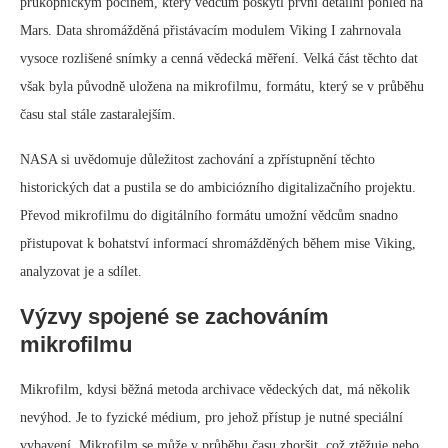
průkopnickým počinem, který vědcům poskytl první detailní pohled na
Mars. Data shromážděná přistávacím modulem Viking I zahrnovala
vysoce rozlišené snímky a cenná vědecká měření. Velká část těchto dat
však byla původně uložena na mikrofilmu, formátu, který se v průběhu
času stal stále zastaralejším.
NASA si uvědomuje důležitost zachování a zpřístupnění těchto
historických dat a pustila se do ambiciózního digitalizačního projektu.
Převod mikrofilmu do digitálního formátu umožní vědcům snadno
přistupovat k bohatství informací shromážděných během mise Viking,
analyzovat je a sdílet.
Výzvy spojené se zachováním
mikrofilmu
Mikrofilm, kdysi běžná metoda archivace vědeckých dat, má několik
nevýhod. Je to fyzické médium, pro jehož přístup je nutné speciální
vybavení. Mikrofilm se může v průběhu času zhoršit, což ztěžuje nebo