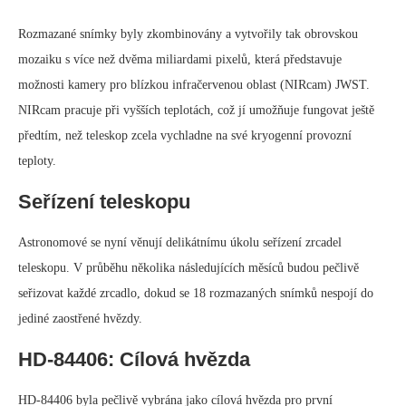
Rozmazané snímky byly zkombinovány a vytvořily tak obrovskou
mozaiku s více než dvěma miliardami pixelů, která představuje
možnosti kamery pro blízkou infračervenou oblast (NIRcam) JWST.
NIRcam pracuje při vyšších teplotách, což jí umožňuje fungovat ještě
předtím, než teleskop zcela vychladne na své kryogenní provozní
teploty.
Seřízení teleskopu
Astronomové se nyní věnují delikátnímu úkolu seřízení zrcadel
teleskopu. V průběhu několika následujících měsíců budou pečlivě
seřizovat každé zrcadlo, dokud se 18 rozmazaných snímků nespojí do
jediné zaostřené hvězdy.
HD-84406: Cílová hvězda
HD-84406 byla pečlivě vybrána jako cílová hvězda pro první