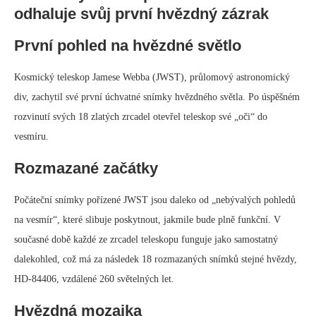
odhaluje svůj první hvězdný zázrak
První pohled na hvězdné světlo
Kosmický teleskop Jamese Webba (JWST), průlomový astronomický
div, zachytil své první úchvatné snímky hvězdného světla. Po úspěšném
rozvinutí svých 18 zlatých zrcadel otevřel teleskop své „oči“ do
vesmíru.
Rozmazané začátky
Počáteční snímky pořízené JWST jsou daleko od „nebývalých pohledů
na vesmír“, které slibuje poskytnout, jakmile bude plně funkční. V
současné době každé ze zrcadel teleskopu funguje jako samostatný
dalekohled, což má za následek 18 rozmazaných snímků stejné hvězdy,
HD-84406, vzdálené 260 světelných let.
Hvězdná mozaika