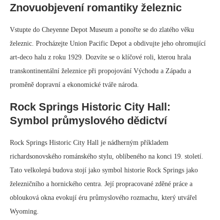
Znovuobjevení romantiky železnic
Vstupte do Cheyenne Depot Museum a ponořte se do zlatého věku
železnic. Procházejte Union Pacific Depot a obdivujte jeho ohromující
art-deco halu z roku 1929. Dozvíte se o klíčové roli, kterou hrala
transkontinentální železnice při propojování Východu a Západu a
proměně dopravní a ekonomické tváře národa.
Rock Springs Historic City Hall:
Symbol průmyslového dědictví
Rock Springs Historic City Hall je nádherným příkladem
richardsonovského románského stylu, oblíbeného na konci 19. století.
Tato velkolepá budova stojí jako symbol historie Rock Springs jako
železničního a hornického centra. Její propracované zděné práce a
oblouková okna evokují éru průmyslového rozmachu, který utvářel
Wyoming.