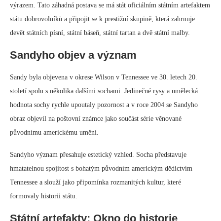
výrazem. Tato záhadná postava se má stát oficiálním státním artefaktem
státu dobrovolníků a připojit se k prestižní skupině, která zahrnuje
devět státních písní, státní báseň, státní tartan a dvě státní malby.
Sandyho objev a význam
Sandy byla objevena v okrese Wilson v Tennessee ve 30. letech 20.
století spolu s několika dalšími sochami. Jedinečné rysy a umělecká
hodnota sochy rychle upoutaly pozornost a v roce 2004 se Sandyho
obraz objevil na poštovní známce jako součást série věnované
původnímu americkému umění.
Sandyho význam přesahuje estetický vzhled. Socha představuje
hmatatelnou spojitost s bohatým původním americkým dědictvím
Tennessee a slouží jako připomínka rozmanitých kultur, které
formovaly historii státu.
Státní artefakty: Okno do historie