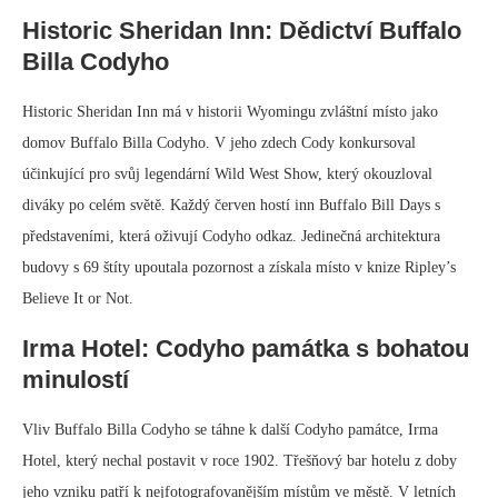
Historic Sheridan Inn: Dědictví Buffalo
Billa Codyho
Historic Sheridan Inn má v historii Wyomingu zvláštní místo jako
domov Buffalo Billa Codyho. V jeho zdech Cody konkursoval
účinkující pro svůj legendární Wild West Show, který okouzloval
diváky po celém světě. Každý červen hostí inn Buffalo Bill Days s
představeními, která oživují Codyho odkaz. Jedinečná architektura
budovy s 69 štíty upoutala pozornost a získala místo v knize Ripley’s
Believe It or Not.
Irma Hotel: Codyho památka s bohatou
minulostí
Vliv Buffalo Billa Codyho se táhne k další Codyho památce, Irma
Hotel, který nechal postavit v roce 1902. Třešňový bar hotelu z doby
jeho vzniku patří k nejfotografovanějším místům ve městě. V letních