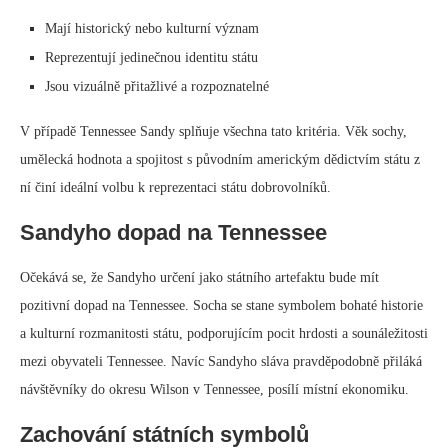
Mají historický nebo kulturní význam
Reprezentují jedinečnou identitu státu
Jsou vizuálně přitažlivé a rozpoznatelné
V případě Tennessee Sandy splňuje všechna tato kritéria. Věk sochy,
umělecká hodnota a spojitost s původním americkým dědictvím státu z
ní činí ideální volbu k reprezentaci státu dobrovolníků.
Sandyho dopad na Tennessee
Očekává se, že Sandyho určení jako státního artefaktu bude mít
pozitivní dopad na Tennessee. Socha se stane symbolem bohaté historie
a kulturní rozmanitosti státu, podporujícím pocit hrdosti a sounáležitosti
mezi obyvateli Tennessee. Navíc Sandyho sláva pravděpodobně přiláká
návštěvníky do okresu Wilson v Tennessee, posílí místní ekonomiku.
Zachování státních symbolů