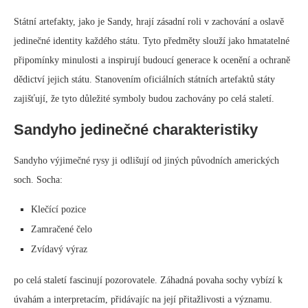
Státní artefakty, jako je Sandy, hrají zásadní roli v zachování a oslavě
jedinečné identity každého státu. Tyto předměty slouží jako hmatatelné
připomínky minulosti a inspirují budoucí generace k ocenění a ochraně
dědictví jejich státu. Stanovením oficiálních státních artefaktů státy
zajišťují, že tyto důležité symboly budou zachovány po celá staletí.
Sandyho jedinečné charakteristiky
Sandyho výjimečné rysy ji odlišují od jiných původních amerických
soch. Socha:
Klečící pozice
Zamračené čelo
Zvídavý výraz
po celá staletí fascinují pozorovatele. Záhadná povaha sochy vybízí k
úvahám a interpretacím, přidávajíc na její přitažlivosti a významu.