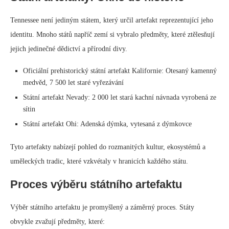
Tennessee není jediným státem, který určil artefakt reprezentující jeho
identitu. Mnoho států napříč zemí si vybralo předměty, které ztělesňují
jejich jedinečné dědictví a přírodní divy.
Oficiální prehistorický státní artefakt Kalifornie: Otesaný kamenný
medvěd, 7 500 let staré vyřezávání
Státní artefakt Nevady: 2 000 let stará kachní návnada vyrobená ze
sítin
Státní artefakt Ohi: Adenská dýmka, vytesaná z dýmkovce
Tyto artefakty nabízejí pohled do rozmanitých kultur, ekosystémů a
uměleckých tradic, které vzkvétaly v hranicích každého státu.
Proces výběru státního artefaktu
Výběr státního artefaktu je promyšlený a záměrný proces. Státy
obvykle zvažují předměty, které: