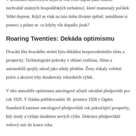
nechvalně známých hospodářských turbulencí, které znamenaly počátek
Velké deprese. Když se však na tuto dobu díváme zpětně, nemůžeme si
pomoci a ptáme se: co kdyby vše dopadlo jinak?
Roaring Twenties: Dekáda optimismu
Dvacátá léta dvacátého století byla dekádou bezprecedentního růstu a
prosperity. Technologické pokroky v oblasti rozhlasu, filmu a
automobilů spojily národ jako nikdy předtím. Ženy získaly volební
právo a akciové trhy dosahovaly rekordních výšek.
V této atmosféře optimismu astrologové učinili odvážné předpovědi pro
rok 1929. V článku publikovaném 30. prosince 1928 v Ogden
Standard-Examiner astrologové předpovídali rok pokračující prosperity,
kdy mzdy a výdaje dosáhnou nových výšin. Dokonce předpovídali
světový mír do konce roku.