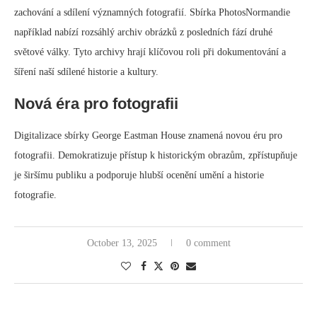
zachování a sdílení významných fotografií. Sbírka PhotosNormandie
například nabízí rozsáhlý archiv obrázků z posledních fází druhé
světové války. Tyto archivy hrají klíčovou roli při dokumentování a
šíření naší sdílené historie a kultury.
Nová éra pro fotografii
Digitalizace sbírky George Eastman House znamená novou éru pro
fotografii. Demokratizuje přístup k historickým obrazům, zpřístupňuje
je širšímu publiku a podporuje hlubší ocenění umění a historie
fotografie.
October 13, 2025
0 comment