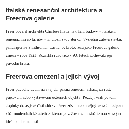
Italská renesanční architektura a
Freerova galerie
Freer pověřil architekta Charlese Platta návrhem budovy v italském
renesančním stylu, aby v ní uložil svou sbírku. Výsledná žulová stavba,
přiléhající ke Smithsonian Castle, byla otevřena jako Freerova galerie
umění v roce 1923. Rozsáhlá renovace v 90. letech zachovala její
původní krásu.
Freerova omezení a jejich vývoj
Freer původně uvalil na svůj dar přísná omezení, zakazující růst,
půjčování nebo vystavování externích objektů. Později však povolil
doplňky do asijské části sbírky. Freer zůstal neochvějný ve svém odporu
vůči modernistické estetice, kterou považoval za neslučitelnou se svým
ideálem dokonalosti.