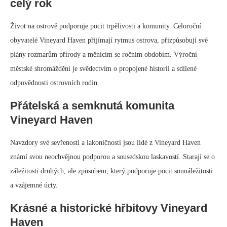
celý rok
Život na ostrově podporuje pocit trpělivosti a komunity. Celoroční
obyvatelé Vineyard Haven přijímají rytmus ostrova, přizpůsobují své
plány rozmarům přírody a měnícím se ročním obdobím. Výroční
městské shromáždění je svědectvím o propojené historii a sdílené
odpovědnosti ostrovních rodin.
Přátelská a semknutá komunita
Vineyard Haven
Navzdory své sevřenosti a lakoničnosti jsou lidé z Vineyard Haven
známí svou neochvějnou podporou a sousedskou laskavostí. Starají se o
záležitosti druhých, ale způsobem, který podporuje pocit sounáležitosti
a vzájemné úcty.
Krásné a historické hřbitovy Vineyard
Haven