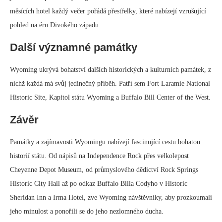
měsících hotel každý večer pořádá přestřelky, které nabízejí vzrušující
pohled na éru Divokého západu.
Další významné památky
Wyoming ukrývá bohatství dalších historických a kulturních památek, z
nichž každá má svůj jedinečný příběh. Patří sem Fort Laramie National
Historic Site, Kapitol státu Wyoming a Buffalo Bill Center of the West.
Závěr
Památky a zajímavosti Wyomingu nabízejí fascinující cestu bohatou
historií státu. Od nápisů na Independence Rock přes velkolepost
Cheyenne Depot Museum, od průmyslového dědictví Rock Springs
Historic City Hall až po odkaz Buffalo Billa Codyho v Historic
Sheridan Inn a Irma Hotel, zve Wyoming návštěvníky, aby prozkoumali
jeho minulost a ponořili se do jeho nezlomného ducha.