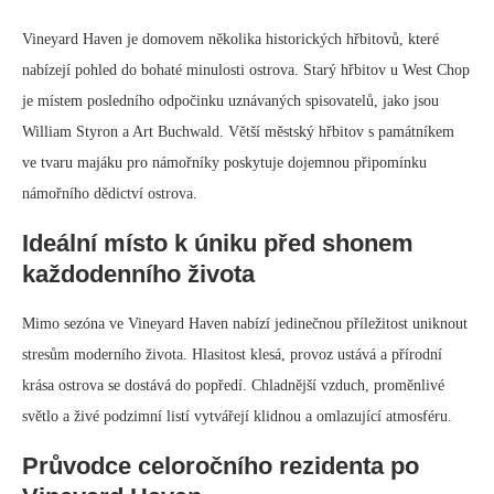
Vineyard Haven je domovem několika historických hřbitovů, které
nabízejí pohled do bohaté minulosti ostrova. Starý hřbitov u West Chop
je místem posledního odpočinku uznávaných spisovatelů, jako jsou
William Styron a Art Buchwald. Větší městský hřbitov s památníkem
ve tvaru majáku pro námořníky poskytuje dojemnou připomínku
námořního dědictví ostrova.
Ideální místo k úniku před shonem
každodenního života
Mimo sezóna ve Vineyard Haven nabízí jedinečnou příležitost uniknout
stresům moderního života. Hlasitost klesá, provoz ustává a přírodní
krása ostrova se dostává do popředí. Chladnější vzduch, proměnlivé
světlo a živé podzimní listí vytvářejí klidnou a omlazující atmosféru.
Průvodce celoročního rezidenta po