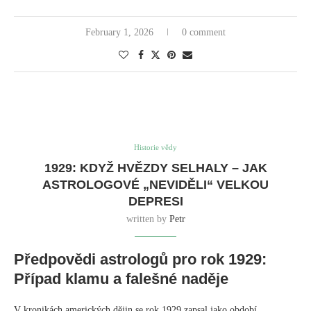
February 1, 2026
0 comment
Historie vědy
1929: KDYŽ HVĚZDY SELHALY – JAK
ASTROLOGOVÉ „NEVIDĚLI“ VELKOU
DEPRESI
written by
Petr
Předpovědi astrologů pro rok 1929:
Případ klamu a falešné naděje
V kronikách amerických dějin se rok 1929 zapsal jako období