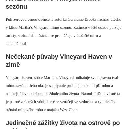
sezónu
Pulitzerovou cenou ověnčená autorka Geraldine Brooks nachází útěchu
v klidu Martha’s Vineyard mimo sezónu. Zatímco v létě ostrov pulzuje
turisty, v zimních měsících se proměňuje v útočiště míru a
autentičnosti.
Nečekané půvaby Vineyard Haven v
zimě
Vineyard Haven, srdce Martha’s Vineyard, odhaluje svou pravou tvář
mimo sezónu. Jeho okraje se plynule prolínají s okolní přírodou a
nabízejí úlevu od shonu každodenního života. Námořní dědictví města
je patrné z slaných vůní, které se vznášejí ve vzduchu, a rytmického
sténání mlhového rohu z majáku West Chop.
Jedinečné zážitky života na ostrově po