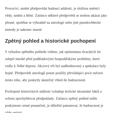
Proroctví, umění předpovídat budoucí události, je složitou směsicí
vědy, umění a štěstí. Zatímco některé předpovědi se mohou ukázat jako
přesné, spoléhat se výhradně na astrologii nebo jiné pseudovědecké
metody je nakonec marné.
Zpětný pohled a historické pochopení
S výhodou zpětného pohledu vidíme, jak optimismus dvacátých let
oslepil mnohé před podkladovými hospodářskými problémy, které
vedly k Velké depresi. Akciový trh byl nadhodnocený a spekulace byly
hojné. Předpovědi astrologů pouze posílily převládající pocit euforie
místo toho, aby poskytly skutečný vhled do budoucnosti.
Pochopení historických událostí vyžaduje kritické zkoumání faktů a
ochotu zpochybňovat předpoklady. Zatímco zpětný pohled může
poskytnout cenné ponaučení, je důležité pamatovat, že budoucnost je
vždy nejistá.