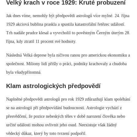
Velký krach v roce 1929: Kruté probuzení
Jak dnes víme, nemohly být předpovědi astrologů více mylné. 24. října
1929 akciová bublina praskla a spustila katastrofální řetězec událostí.
Trh nadále prudce klesal a vyvrcholil to pověstným Černým úterým 28.
října, kdy ztratil 11 procent své hodnoty.
Následná Velká deprese byla ničivou ranou pro americkou ekonomiku a
společnost. Miliony lidí přišly o práci, podniky krachovaly a chudoba
byla všudypřítomná.
Klam astrologických předpovědí
Naplněné předpovědi astrologů pro rok 1929 zdůrazňují klam spoléhání
se na astrologii při předpovídání budoucnosti. Astrologie vychází z
přesvědčení, že pozice nebeských těles v době narození člověka nebo
určité události mohou ovlivnit jeho osud. Neexistuje však žádný
vědecký důkaz, který by toto tvrzení podpořil.