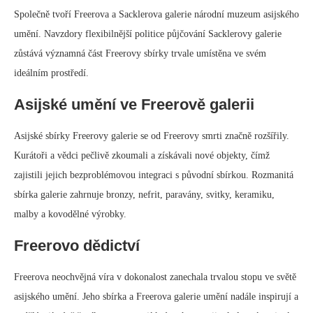
Společně tvoří Freerova a Sacklerova galerie národní muzeum asijského
umění. Navzdory flexibilnější politice půjčování Sacklerovy galerie
zůstává významná část Freerovy sbírky trvale umístěna ve svém
ideálním prostředí.
Asijské umění ve Freerově galerii
Asijské sbírky Freerovy galerie se od Freerovy smrti značně rozšířily.
Kurátoři a vědci pečlivě zkoumali a získávali nové objekty, čímž
zajistili jejich bezproblémovou integraci s původní sbírkou. Rozmanitá
sbírka galerie zahrnuje bronzy, nefrit, paravány, svitky, keramiku,
malby a kovodělné výrobky.
Freerovo dědictví
Freerova neochvějná víra v dokonalost zanechala trvalou stopu ve světě
asijského umění. Jeho sbírka a Freerova galerie umění nadále inspirují a