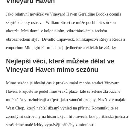
Vineyard Haven
Jako relativní nováček ve Vineyard Haven Geraldine Brooks ocenila
skryté klenoty ostrova. William Street se může pochlubit sbírkou
okouzlujících domů v koloniálním, viktoriánském a řeckém
obrozeneckém stylu. Divadlo Capawock, knihkupectví Riley’s Reads a
emporium Midnight Farm nabízejí jedinečné a eklektické zážitky.
Nejlepší věci, které můžete dělat ve
Vineyard Haven mimo sezónu
Mimo sezóna je ideální čas k prozkoumání mnoha atrakcí Vineyard
Haven. Projděte se podél linie vraků pláže, kde se zelené zkroucené
mořské řasy rozhořívají a třpytí jako vánoční ozdoby. Navštivte maják
West Chop, který nabízí úžasný výhled na přístav. Komunikujte se
zesnulými ostrovany na historických hřbitovech, kde puritánská jména a
strašidelné malé lebky vyprávějí příběhy z minulosti.