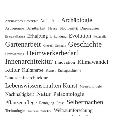
Archäologie
Architektur
Amerikanische Geschichte
Astronomie
Dinosaurier
Belastbarkeit
Biodiversität
Bildung
Evolution
Erhaltung
Erkundung
Energieeffizienz
Fotografie
Geschichte
Gartenarbeit
Genetik
Geologie
Heimwerkerbedarf
Hauswartung
Innenarchitektur
Klimawandel
Innovation
Kultur
Kulturerbe
Kunst
Kunstgeschichte
Landschaftsarchitektur
Lebenswissenschaften Kunst
Meeresbiologie
Natur
Paläontologie
Nachhaltigkeit
Selbermachen
Pflanzenpflege
Reinigung
Reise
Weltraumforschung
Technologie
Tierisches Verhalten