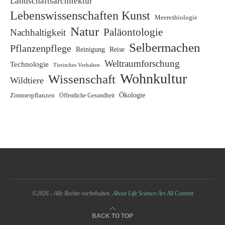
Landschaftsarchitektur
Lebenswissenschaften Kunst
Meeresbiologie
Natur
Paläontologie
Nachhaltigkeit
Selbermachen
Pflanzenpflege
Reinigung
Reise
Weltraumforschung
Technologie
Tierisches Verhalten
Wohnkultur
Wissenschaft
Wildtiere
Zimmerpflanzen
Ökologie
Öffentliche Gesundheit
©2026 - Alle Rechte vorbehalten.
About Life Science Art
All Content
BACK TO TOP