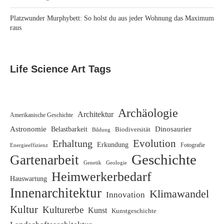
Platzwunder Murphybett: So holst du aus jeder Wohnung das Maximum
raus
Life Science Art Tags
Archäologie
Architektur
Amerikanische Geschichte
Astronomie
Dinosaurier
Belastbarkeit
Biodiversität
Bildung
Evolution
Erhaltung
Erkundung
Energieeffizienz
Fotografie
Geschichte
Gartenarbeit
Genetik
Geologie
Heimwerkerbedarf
Hauswartung
Innenarchitektur
Klimawandel
Innovation
Kultur
Kulturerbe
Kunst
Kunstgeschichte