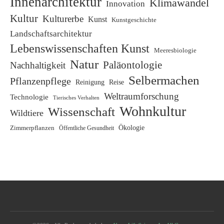
Innenarchitektur
Klimawandel
Innovation
Kultur
Kulturerbe
Kunst
Kunstgeschichte
Landschaftsarchitektur
Lebenswissenschaften Kunst
Meeresbiologie
Natur
Paläontologie
Nachhaltigkeit
Selbermachen
Pflanzenpflege
Reinigung
Reise
Weltraumforschung
Technologie
Tierisches Verhalten
Wohnkultur
Wissenschaft
Wildtiere
Zimmerpflanzen
Ökologie
Öffentliche Gesundheit