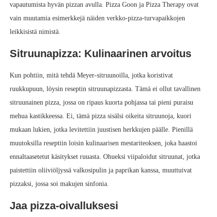
vapautumista hyvän pizzan avulla. Pizza Goon ja Pizza Therapy ovat
vain muutamia esimerkkejä näiden verkko‑pizza‑turvapaikkojen
leikkisistä nimistä.
Sitruunapizza: Kulinaarinen arvoitus
Kun pohtiin, mitä tehdä Meyer-sitruunoilla, jotka koristivat
ruukkupuun, löysin reseptin sitruunapizzasta. Tämä ei ollut tavallinen
sitruunainen pizza, jossa on ripaus kuorta pohjassa tai pieni puraisu
mehua kastikkeessa. Ei, tämä pizza sisälsi oikeita sitruunoja, kuori
mukaan lukien, jotka levitettiin juustisen herkkujen päälle. Pienillä
muutoksilla reseptiin loisin kulinaarisen mestariteoksen, joka haastoi
ennalta­asetetut käsitykset ruuasta. Ohueksi viipaloidut sitruunat, jotka
paistettiin oliiviöljyssä valkosipulin ja paprikan kanssa, muuttuivat
pizzaksi, jossa soi makujen sinfonia.
Jaa pizza‑oivalluksesi