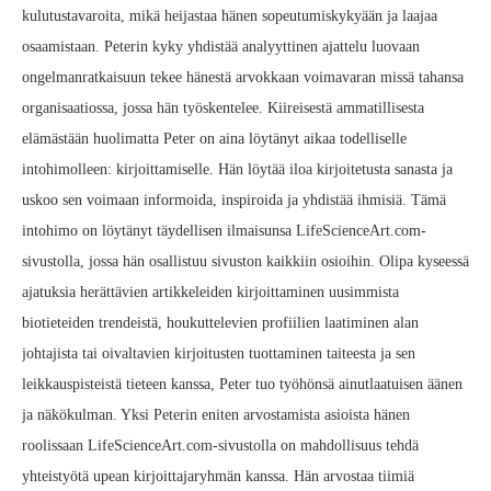
kulutustavaroita, mikä heijastaa hänen sopeutumiskykyään ja laajaa
osaamistaan. Peterin kyky yhdistää analyyttinen ajattelu luovaan
ongelmanratkaisuun tekee hänestä arvokkaan voimavaran missä tahansa
organisaatiossa, jossa hän työskentelee. Kiireisestä ammatillisesta
elämästään huolimatta Peter on aina löytänyt aikaa todelliselle
intohimolleen: kirjoittamiselle. Hän löytää iloa kirjoitetusta sanasta ja
uskoo sen voimaan informoida, inspiroida ja yhdistää ihmisiä. Tämä
intohimo on löytänyt täydellisen ilmaisunsa LifeScienceArt.com-
sivustolla, jossa hän osallistuu sivuston kaikkiin osioihin. Olipa kyseessä
ajatuksia herättävien artikkeleiden kirjoittaminen uusimmista
biotieteiden trendeistä, houkuttelevien profiilien laatiminen alan
johtajista tai oivaltavien kirjoitusten tuottaminen taiteesta ja sen
leikkauspisteistä tieteen kanssa, Peter tuo työhönsä ainutlaatuisen äänen
ja näkökulman. Yksi Peterin eniten arvostamista asioista hänen
roolissaan LifeScienceArt.com-sivustolla on mahdollisuus tehdä
yhteistyötä upean kirjoittajaryhmän kanssa. Hän arvostaa tiimiä