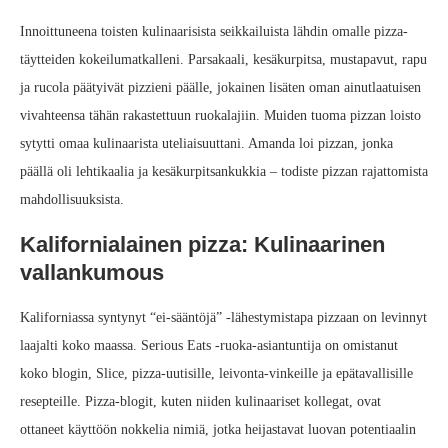
Innoittuneena toisten kulinaarisista seikkailuista lähdin omalle pizza-
täytteiden kokeilumatkalleni. Parsakaali, kesäkurpitsa, mustapavut, rapu
ja rucola päätyivät pizzieni päälle, jokainen lisäten oman ainutlaatuisen
vivahteensa tähän rakastettuun ruokalajiin. Muiden tuoma pizzan loisto
sytytti omaa kulinaarista uteliaisuuttani. Amanda loi pizzan, jonka
päällä oli lehtikaalia ja kesäkurpitsankukkia – todiste pizzan rajattomista
mahdollisuuksista.
Kalifornialainen pizza: Kulinaarinen
vallankumous
Kaliforniassa syntynyt “ei-sääntöjä” -lähestymistapa pizzaan on levinnyt
laajalti koko maassa. Serious Eats -ruoka‑asiantuntija on omistanut
koko blogin, Slice, pizza‑uutisille, leivonta‑vinkeille ja epätavallisille
resepteille. Pizza‑blogit, kuten niiden kulinaariset kollegat, ovat
ottaneet käyttöön nokkelia nimiä, jotka heijastavat luovan potentiaalin