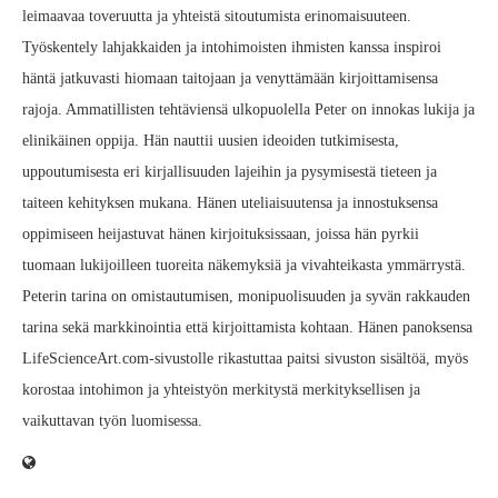
leimaavaa toveruutta ja yhteistä sitoutumista erinomaisuuteen.
Työskentely lahjakkaiden ja intohimoisten ihmisten kanssa inspiroi
häntä jatkuvasti hiomaan taitojaan ja venyttämään kirjoittamisensa
rajoja. Ammatillisten tehtäviensä ulkopuolella Peter on innokas lukija ja
elinikäinen oppija. Hän nauttii uusien ideoiden tutkimisesta,
uppoutumisesta eri kirjallisuuden lajeihin ja pysymisestä tieteen ja
taiteen kehityksen mukana. Hänen uteliaisuutensa ja innostuksensa
oppimiseen heijastuvat hänen kirjoituksissaan, joissa hän pyrkii
tuomaan lukijoilleen tuoreita näkemyksiä ja vivahteikasta ymmärrystä.
Peterin tarina on omistautumisen, monipuolisuuden ja syvän rakkauden
tarina sekä markkinointia että kirjoittamista kohtaan. Hänen panoksensa
LifeScienceArt.com-sivustolle rikastuttaa paitsi sivuston sisältöä, myös
korostaa intohimon ja yhteistyön merkitystä merkityksellisen ja
vaikuttavan työn luomisessa.