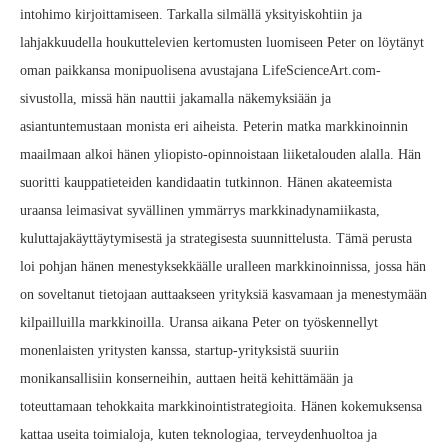
intohimo kirjoittamiseen. Tarkalla silmällä yksityiskohtiin ja
lahjakkuudella houkuttelevien kertomusten luomiseen Peter on löytänyt
oman paikkansa monipuolisena avustajana LifeScienceArt.com-
sivustolla, missä hän nauttii jakamalla näkemyksiään ja
asiantuntemustaan monista eri aiheista. Peterin matka markkinoinnin
maailmaan alkoi hänen yliopisto-opinnoistaan liiketalouden alalla. Hän
suoritti kauppatieteiden kandidaatin tutkinnon. Hänen akateemista
uraansa leimasivat syvällinen ymmärrys markkinadynamiikasta,
kuluttajakäyttäytymisestä ja strategisesta suunnittelusta. Tämä perusta
loi pohjan hänen menestyksekkäälle uralleen markkinoinnissa, jossa hän
on soveltanut tietojaan auttaakseen yrityksiä kasvamaan ja menestymään
kilpailluilla markkinoilla. Uransa aikana Peter on työskennellyt
monenlaisten yritysten kanssa, startup-yrityksistä suuriin
monikansallisiin konserneihin, auttaen heitä kehittämään ja
toteuttamaan tehokkaita markkinointistrategioita. Hänen kokemuksensa
kattaa useita toimialoja, kuten teknologiaa, terveydenhuoltoa ja