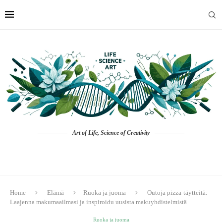
Art of Life, Science of Creativity
Home
Elämä
Ruoka ja juoma
Outoja pizza-täytteitä:
Laajenna makumaailmasi ja inspiroidu uusista makuyhdistelmistä
Ruoka ja juoma