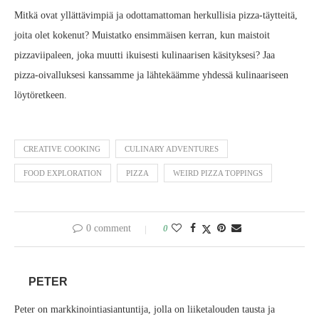
Mitkä ovat yllättävimpiä ja odottamattoman herkullisia pizza‑täytteitä,
joita olet kokenut? Muistatko ensimmäisen kerran, kun maistoit
pizzaviipaleen, joka muutti ikuisesti kulinaarisen käsityksesi? Jaa
pizza‑oivalluksesi kanssamme ja lähtekäämme yhdessä kulinaariseen
löytöretkeen.
CREATIVE COOKING
CULINARY ADVENTURES
FOOD EXPLORATION
PIZZA
WEIRD PIZZA TOPPINGS
0 comment
0
PETER
Peter on markkinointiasiantuntija, jolla on liiketalouden tausta ja