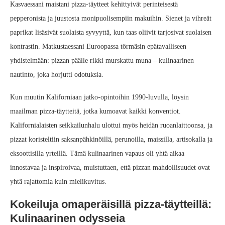
Kasvaessani maistani pizza-täytteet kehittyivät perinteisestä
pepperonista ja juustosta monipuolisempiin makuihin. Sienet ja vihreät
paprikat lisäsivät suolaista syvyyttä, kun taas oliivit tarjosivat suolaisen
kontrastin. Matkustaessani Euroopassa törmäsin epätavalliseen
yhdistelmään: pizzan päälle rikki murskattu muna – kulinaarinen
nautinto, joka horjutti odotuksia.
Kun muutin Kaliforniaan jatko-opintoihin 1990‑luvulla, löysin
maailman pizza-täytteitä, jotka kumoavat kaikki konventiot.
Kalifornialaisten seikkailunhalu ulottui myös heidän ruoanlaittoonsa, ja
pizzat koristeltiin saksanpähkinöillä, perunoilla, maissilla, artisokalla ja
eksoottisilla yrteillä. Tämä kulinaarinen vapaus oli yhtä aikaa
innostavaa ja inspiroivaa, muistuttaen, että pizzan mahdollisuudet ovat
yhtä rajattomia kuin mielikuvitus.
Kokeiluja omaperäisillä pizza-täytteillä:
Kulinaarinen odysseia