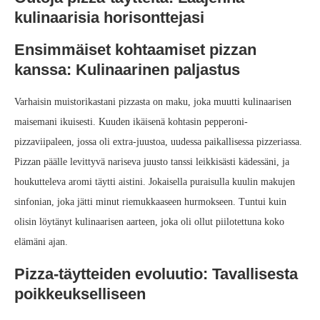
kulinaarisia horisonttejasi
Ensimmäiset kohtaamiset pizzan
kanssa: Kulinaarinen paljastus
Varhaisin muistorikastani pizzasta on maku, joka muutti kulinaarisen
maisemani ikuisesti. Kuuden ikäisenä kohtasin pepperoni-
pizzaviipaleen, jossa oli extra-juustoa, uudessa paikallisessa pizzeriassa.
Pizzan päälle levittyvä nariseva juusto tanssi leikkisästi kädessäni, ja
houkutteleva aromi täytti aistini. Jokaisella puraisulla kuulin makujen
sinfonian, joka jätti minut riemukkaaseen hurmokseen. Tuntui kuin
olisin löytänyt kulinaarisen aarteen, joka oli ollut piilotettuna koko
elämäni ajan.
Pizza-täytteiden evoluutio: Tavallisesta
poikkeukselliseen