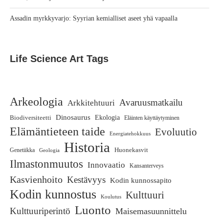
Assadin myrkkyvarjo: Syyrian kemialliset aseet yhä vapaalla
Life Science Art Tags
Arkeologia
Avaruusmatkailu
Arkkitehtuuri
Dinosaurus
Biodiversiteetti
Ekologia
Eläinten käyttäytyminen
Elämäntieteen taide
Evoluutio
Energiatehokkuus
Historia
Huonekasvit
Genetiikka
Geologia
Ilmastonmuutos
Innovaatio
Kansanterveys
Kasvienhoito
Kestävyys
Kodin kunnossapito
Kodin kunnostus
Kulttuuri
Koulutus
Luonto
Kulttuuriperintö
Maisemasuunnittelu