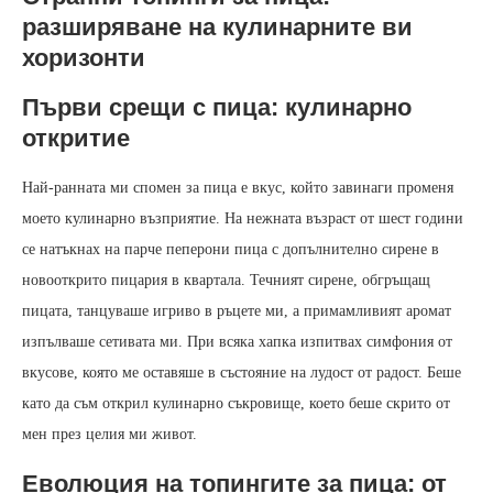
разширяване на кулинарните ви
хоризонти
Първи срещи с пица: кулинарно
откритие
Най-ранната ми спомен за пица е вкус, който завинаги променя
моето кулинарно възприятие. На нежната възраст от шест години
се натъкнах на парче пеперони пица с допълнително сирене в
новооткрито пицария в квартала. Течният сирене, обгръщащ
пицата, танцуваше игриво в ръцете ми, а примамливият аромат
изпълваше сетивата ми. При всяка хапка изпитвах симфония от
вкусове, която ме оставяше в състояние на лудост от радост. Беше
като да съм открил кулинарно съкровище, което беше скрито от
мен през целия ми живот.
Еволюция на топингите за пица: от