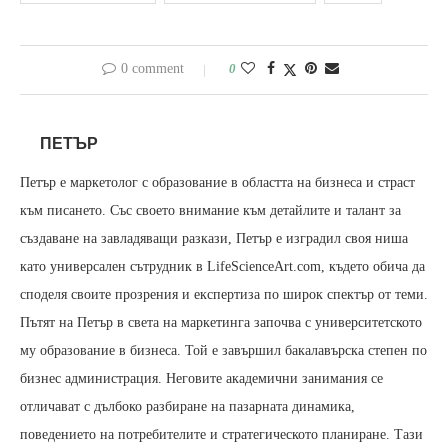
0 comment
0
ПЕТЪР
Петър е маркетолог с образование в областта на бизнеса и страст
към писането. Със своето внимание към детайлите и талант за
създаване на завладяващи разкази, Петър е изградил своя ниша
като универсален сътрудник в LifeScienceArt.com, където обича да
споделя своите прозрения и експертиза по широк спектър от теми.
Пътят на Петър в света на маркетинга започва с университетското
му образование в бизнеса. Той е завършил бакалавърска степен по
бизнес администрация. Неговите академични занимания се
отличават с дълбоко разбиране на пазарната динамика,
поведението на потребителите и стратегическото планиране. Тази