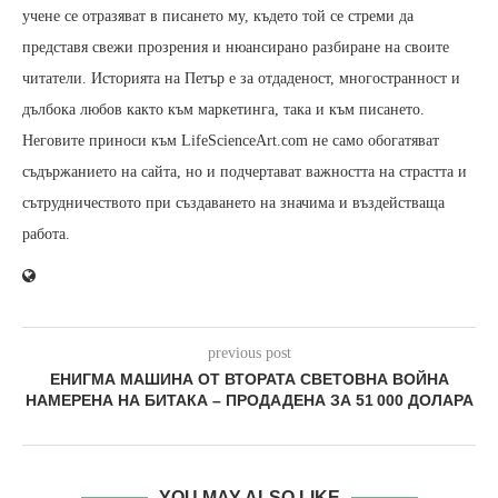
учене се отразяват в писането му, където той се стреми да
представя свежи прозрения и нюансирано разбиране на своите
читатели. Историята на Петър е за отдаденост, многостранност и
дълбока любов както към маркетинга, така и към писането.
Неговите приноси към LifeScienceArt.com не само обогатяват
съдържанието на сайта, но и подчертават важността на страстта и
сътрудничеството при създаването на значима и въздействаща
работа.
previous post
ЕНИГМА МАШИНА ОТ ВТОРАТА СВЕТОВНА ВОЙНА
НАМЕРЕНА НА БИТАКА – ПРОДАДЕНА ЗА 51 000 ДОЛАРА
YOU MAY ALSO LIKE