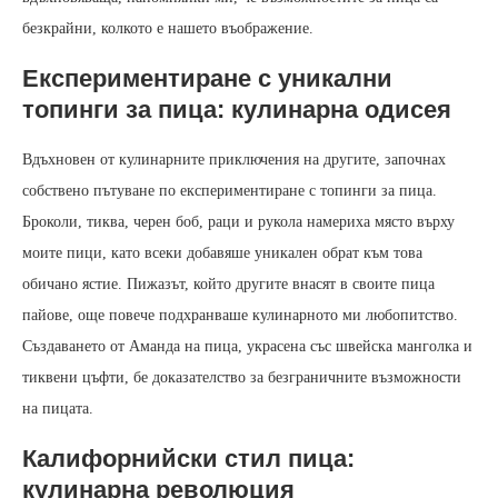
безкрайни, колкото е нашето въображение.
Експериментиране с уникални
топинги за пица: кулинарна одисея
Вдъхновен от кулинарните приключения на другите, започнах
собствено пътуване по експериментиране с топинги за пица.
Броколи, тиква, черен боб, раци и рукола намериха място върху
моите пици, като всеки добавяше уникален обрат към това
обичано ястие. Пижазът, който другите внасят в своите пица
пайове, още повече подхранваше кулинарното ми любопитство.
Създаването от Аманда на пица, украсена със швейска манголка и
тиквени цъфти, бе доказателство за безграничните възможности
на пицата.
Калифорнийски стил пица:
кулинарна революция