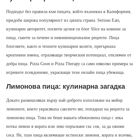
Подходът без правила към пицата, който възникна в Калифорния,
придоби широка популярност из цялата страна. Serious Eats,
кулинарен авторитет, посвети целия си блог Slice на новини за
пица, съвети за печене и неконвенционални рецепти. Пица
блоговете, както и техните кулинарни колеги, прегърнаха
креативни имена, отразяващи творческия потенциал, отключен от
добра пица. Pizza Goon и Pizza Therapy са само няколко примера за
игривите псевдоними, украсващи тези онлайн пица убежища.
Лимонова пица: кулинарна загадка
Докато размишлявах върху най-доброто използване на мейер
лимоните, които украсяваха саксието ми, попаднах на рецепта за
лимонова пица. Това не беше вашата обикновена пица с лека
нотка лимон в кората или леко поръсване със сок, за да оживи
соса. Не, тази пица включваше истински лимони, кората и всичко,