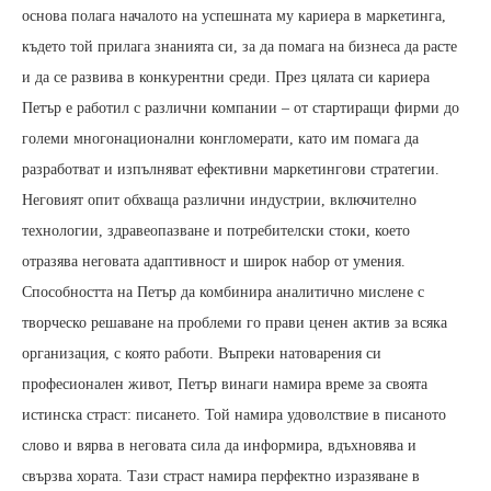
основа полага началото на успешната му кариера в маркетинга,
където той прилага знанията си, за да помага на бизнеса да расте
и да се развива в конкурентни среди. През цялата си кариера
Петър е работил с различни компании – от стартиращи фирми до
големи многонационални конгломерати, като им помага да
разработват и изпълняват ефективни маркетингови стратегии.
Неговият опит обхваща различни индустрии, включително
технологии, здравеопазване и потребителски стоки, което
отразява неговата адаптивност и широк набор от умения.
Способността на Петър да комбинира аналитично мислене с
творческо решаване на проблеми го прави ценен актив за всяка
организация, с която работи. Въпреки натоварения си
професионален живот, Петър винаги намира време за своята
истинска страст: писането. Той намира удоволствие в писаното
слово и вярва в неговата сила да информира, вдъхновява и
свързва хората. Тази страст намира перфектно изразяване в