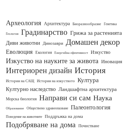
Археология
Архитектура
Биоразнообразие
Генетика
Градинарство
Грижа за растенията
Геология
Домашен декор
Диви животни
Динозаври
Еволюция
Изкуство
Екология
Енергийна ефективност
Изкуство на науките за живота
Иновация
История
Интериорен дизайн
Култура
История на изкуството
История на САЩ
Културно наследство
Ландшафтна архитектура
Направи си сам
Наука
Морска биология
Палеонтология
Обществено здравеопазване
Образование
Поддръжка на дома
Поведение на животните
Подобряване на дома
Почистване