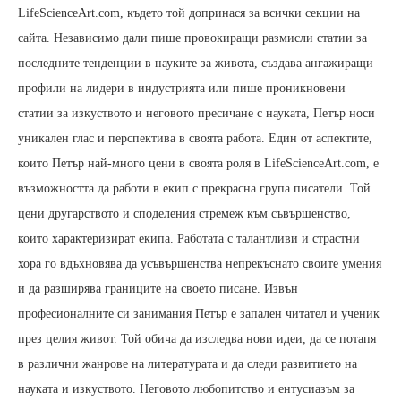
LifeScienceArt.com, където той допринася за всички секции на
сайта. Независимо дали пише провокиращи размисли статии за
последните тенденции в науките за живота, създава ангажиращи
профили на лидери в индустрията или пише проникновени
статии за изкуството и неговото пресичане с науката, Петър носи
уникален глас и перспектива в своята работа. Един от аспектите,
които Петър най-много цени в своята роля в LifeScienceArt.com, е
възможността да работи в екип с прекрасна група писатели. Той
цени другарството и споделения стремеж към съвършенство,
които характеризират екипа. Работата с талантливи и страстни
хора го вдъхновява да усъвършенства непрекъснато своите умения
и да разширява границите на своето писане. Извън
професионалните си занимания Петър е запален читател и ученик
през целия живот. Той обича да изследва нови идеи, да се потапя
в различни жанрове на литературата и да следи развитието на
науката и изкуството. Неговото любопитство и ентусиазъм за