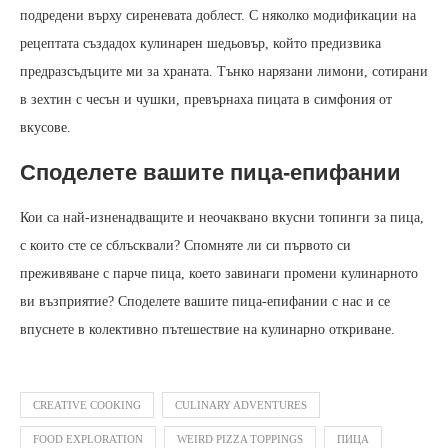
подредени върху сиреневата доблест. С няколко модификации на
рецептата създадох кулинарен шедьовър, който предизвика
предразсъдъците ми за храната. Тънко нарязани лимони, сотирани
в зехтин с чесън и чушки, превърнаха пицата в симфония от
вкусове.
Споделете вашите пица‑епифании
Кои са най‑изненадващите и неочаквано вкусни топинги за пица,
с които сте се сблъсквали? Спомняте ли си първото си
преживяване с парче пица, което завинаги промени кулинарното
ви възприятие? Споделете вашите пица‑епифании с нас и се
впуснете в колективно пътешествие на кулинарно откриване.
CREATIVE COOKING
CULINARY ADVENTURES
FOOD EXPLORATION
WEIRD PIZZA TOPPINGS
ПИЦА