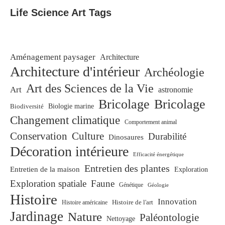
Life Science Art Tags
Aménagement paysager
Architecture
Architecture d'intérieur
Archéologie
Art des Sciences de la Vie
Art
astronomie
Bricolage
Bricolage
Biodiversité
Biologie marine
Changement climatique
Comportement animal
Conservation
Culture
Durabilité
Dinosaures
Décoration intérieure
Efficacité énergétique
Entretien des plantes
Entretien de la maison
Exploration
Exploration spatiale
Faune
Génétique
Géologie
Histoire
Innovation
Histoire de l'art
Histoire américaine
Jardinage
Nature
Paléontologie
Nettoyage