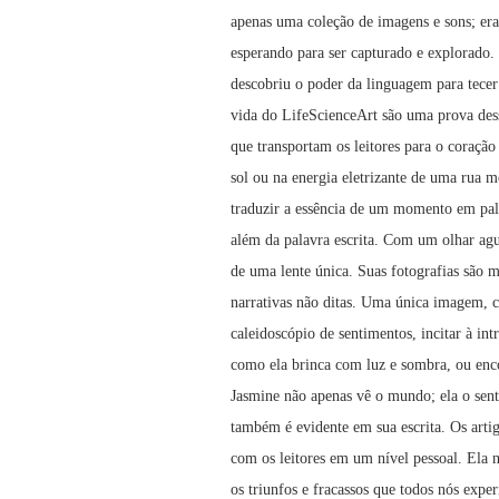
apenas uma coleção de imagens e sons; era
esperando para ser capturado e explorado. 
descobriu o poder da linguagem para tecer
vida do LifeScienceArt são uma prova dess
que transportam os leitores para o coração
sol ou na energia eletrizante de uma rua 
traduzir a essência de um momento em pal
além da palavra escrita. Com um olhar agu
de uma lente única. Suas fotografias são m
narrativas não ditas. Uma única imagem, c
caleidoscópio de sentimentos, incitar à in
como ela brinca com luz e sombra, ou enco
Jasmine não apenas vê o mundo; ela o sen
também é evidente em sua escrita. Os arti
com os leitores em um nível pessoal. Ela n
os triunfos e fracassos que todos nós ex