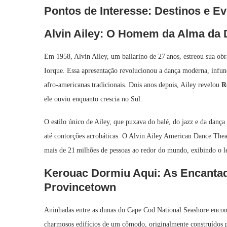
Pontos de Interesse: Destinos e E
Alvin Ailey: O Homem da Alma da
Em 1958, Alvin Ailey, um bailarino de 27 anos, estreou sua ob
Iorque. Essa apresentação revolucionou a dança moderna, infund
afro‑americanas tradicionais. Dois anos depois, Ailey revelou
R
ele ouviu enquanto crescia no Sul.
O estilo único de Ailey, que puxava do balé, do jazz e da dança
até contorções acrobáticas. O Alvin Ailey American Dance Thea
mais de 21 milhões de pessoas ao redor do mundo, exibindo o le
Kerouac Dormiu Aqui: As Encanta
Provincetown
Aninhadas entre as dunas do Cape Cod National Seashore encon
charmosos edifícios de um cômodo, originalmente construídos p