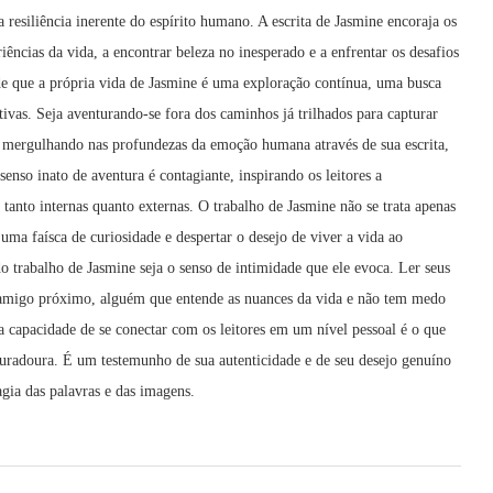
 resiliência inerente do espírito humano. A escrita de Jasmine encoraja os
riências da vida, a encontrar beleza no inesperado e a enfrentar os desafios
e que a própria vida de Jasmine é uma exploração contínua, uma busca
tivas. Seja aventurando-se fora dos caminhos já trilhados para capturar
u mergulhando nas profundezas da emoção humana através de sua escrita,
enso inato de aventura é contagiante, inspirando os leitores a
tanto internas quanto externas. O trabalho de Jasmine não se trata apenas
uma faísca de curiosidade e despertar o desejo de viver a vida ao
o trabalho de Jasmine seja o senso de intimidade que ele evoca. Ler seus
amigo próximo, alguém que entende as nuances da vida e não tem medo
a capacidade de se conectar com os leitores em um nível pessoal é o que
 duradoura. É um testemunho de sua autenticidade e de seu desejo genuíno
gia das palavras e das imagens.