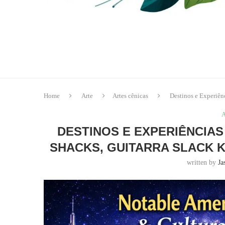
Home
Arte
Artes cênicas
Destinos e Experiên
A
DESTINOS E EXPERIÊNCIAS
SHACKS, GUITARRA SLACK 
written by
Ja