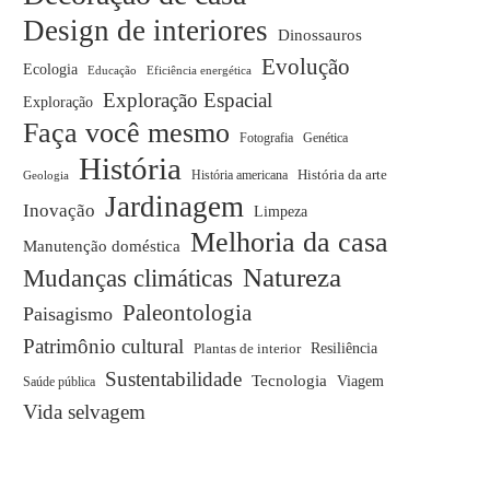
Design de interiores
Dinossauros
Evolução
Ecologia
Educação
Eficiência energética
Exploração Espacial
Exploração
Faça você mesmo
Fotografia
Genética
História
História da arte
História americana
Geologia
Jardinagem
Inovação
Limpeza
Melhoria da casa
Manutenção doméstica
Natureza
Mudanças climáticas
Paleontologia
Paisagismo
Patrimônio cultural
Plantas de interior
Resiliência
Sustentabilidade
Tecnologia
Viagem
Saúde pública
Vida selvagem