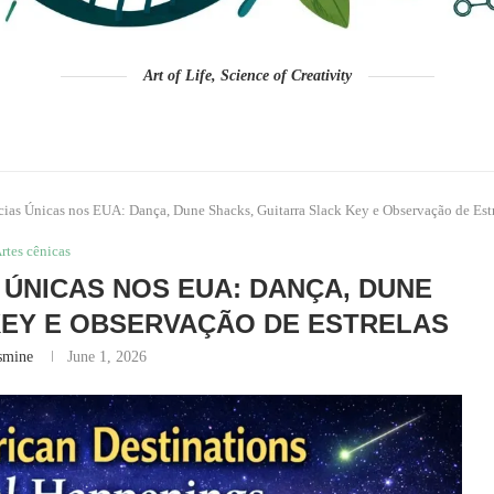
Art of Life, Science of Creativity
cias Únicas nos EUA: Dança, Dune Shacks, Guitarra Slack Key e Observação de Est
rtes cênicas
 ÚNICAS NOS EUA: DANÇA, DUNE
KEY E OBSERVAÇÃO DE ESTRELAS
smine
June 1, 2026