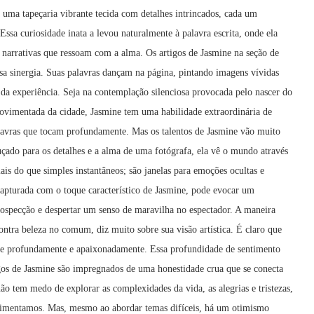
 uma tapeçaria vibrante tecida com detalhes intrincados, cada um
Essa curiosidade inata a levou naturalmente à palavra escrita, onde ela
 narrativas que ressoam com a alma. Os artigos de Jasmine na seção de
a sinergia. Suas palavras dançam na página, pintando imagens vívidas
 da experiência. Seja na contemplação silenciosa provocada pelo nascer do
movimentada da cidade, Jasmine tem uma habilidade extraordinária de
avras que tocam profundamente. Mas os talentos de Jasmine vão muito
çado para os detalhes e a alma de uma fotógrafa, ela vê o mundo através
ais do que simples instantâneos; são janelas para emoções ocultas e
apturada com o toque característico de Jasmine, pode evocar um
trospecção e despertar um senso de maravilha no espectador. A maneira
ntra beleza no comum, diz muito sobre sua visão artística. É claro que
te profundamente e apaixonadamente. Essa profundidade de sentimento
gos de Jasmine são impregnados de uma honestidade crua que se conecta
ão tem medo de explorar as complexidades da vida, as alegrias e tristezas,
perimentamos. Mas, mesmo ao abordar temas difíceis, há um otimismo