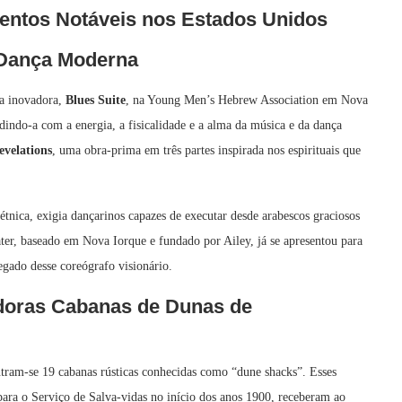
ventos Notáveis nos Estados Unidos
 Dança Moderna
ra inovadora,
Blues Suite
, na Young Men’s Hebrew Association em Nova
indo-a com a energia, a fisicalidade e a alma da música e da dança
evelations
, uma obra‑prima em três partes inspirada nos espirituais que
 étnica, exigia dançarinos capazes de executar desde arabescos graciosos
ter, baseado em Nova Iorque e fundado por Ailey, já se apresentou para
gado desse coreógrafo visionário.
doras Cabanas de Dunas de
tram‑se 19 cabanas rústicas conhecidas como “dune shacks”. Esses
ara o Serviço de Salva‑vidas no início dos anos 1900, receberam ao