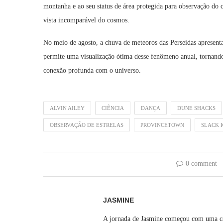
montanha e ao seu status de área protegida para observação do 
vista incomparável do cosmos.
No meio de agosto, a chuva de meteoros das Perseidas apresenta
permite uma visualização ótima desse fenômeno anual, tornand
conexão profunda com o universo.
ALVIN AILEY
CIÊNCIA
DANÇA
DUNE SHACKS
OBSERVAÇÃO DE ESTRELAS
PROVINCETOWN
SLACK 
0 comment
JASMINE
A jornada de Jasmine começou com uma câm