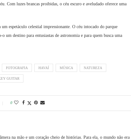
céu. Com luzes brancas proibidas, o céu escuro e aveludado oferece uma
 um espetáculo celestial impressionante. O céu intocado do parque
o‑o um destino para entusiastas de astronomia e para quem busca uma
FOTOGRAFIA
HAVAÍ
MÚSICA
NATUREZA
KEY GUITAR
0
era na mão e um coração cheio de histórias. Para ela, o mundo não era