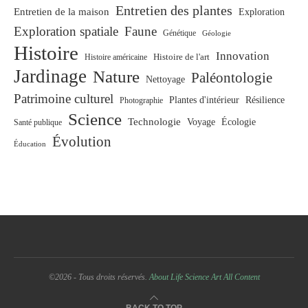
Entretien des plantes
Entretien de la maison
Exploration
Exploration spatiale
Faune
Génétique
Géologie
Histoire
Innovation
Histoire de l'art
Histoire américaine
Jardinage
Nature
Paléontologie
Nettoyage
Patrimoine culturel
Plantes d'intérieur
Résilience
Photographie
Science
Technologie
Voyage
Écologie
Santé publique
Évolution
Éducation
©2026 - Tous droits réservés.
About Life Science Art
All Content