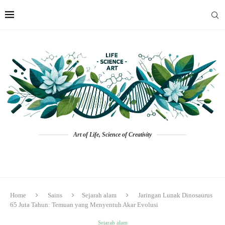
Art of Life, Science of Creativity
Home
Sains
Sejarah alam
Jaringan Lunak Dinosaurus
65 Juta Tahun: Temuan yang Menyentuh Akar Evolusi
Sejarah alam