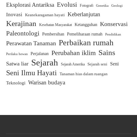
Evolusi
Eksplorasi Antariksa
Fotografi
Genetika
Geologi
Keberlanjutan
Inovasi
Keanekaragaman hayati
Kerajinan
Konservasi
Ketangguhan
Kesehatan Masyarakat
Paleontologi
Pemeliharaan rumah
Pembersihan
Pendidikan
Perbaikan rumah
Perawatan Tanaman
Sains
Perubahan iklim
Perjalanan
Perilaku hewan
Sejarah
Satwa liar
Seni
Sejarah Amerika
Sejarah seni
Seni Ilmu Hayati
Tanaman hias dalam ruangan
Warisan budaya
Teknologi