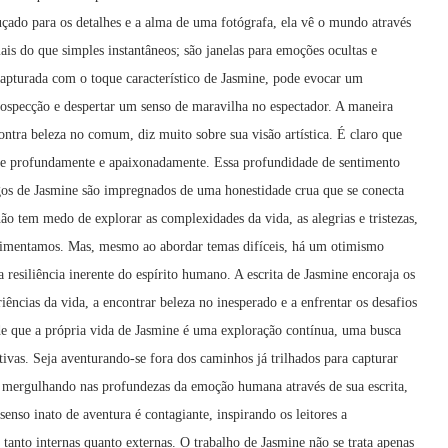
çado para os detalhes e a alma de uma fotógrafa, ela vê o mundo através
ais do que simples instantâneos; são janelas para emoções ocultas e
apturada com o toque característico de Jasmine, pode evocar um
trospecção e despertar um senso de maravilha no espectador. A maneira
ntra beleza no comum, diz muito sobre sua visão artística. É claro que
te profundamente e apaixonadamente. Essa profundidade de sentimento
gos de Jasmine são impregnados de uma honestidade crua que se conecta
ão tem medo de explorar as complexidades da vida, as alegrias e tristezas,
perimentamos. Mas, mesmo ao abordar temas difíceis, há um otimismo
 resiliência inerente do espírito humano. A escrita de Jasmine encoraja os
riências da vida, a encontrar beleza no inesperado e a enfrentar os desafios
e que a própria vida de Jasmine é uma exploração contínua, uma busca
tivas. Seja aventurando-se fora dos caminhos já trilhados para capturar
u mergulhando nas profundezas da emoção humana através de sua escrita,
enso inato de aventura é contagiante, inspirando os leitores a
tanto internas quanto externas. O trabalho de Jasmine não se trata apenas