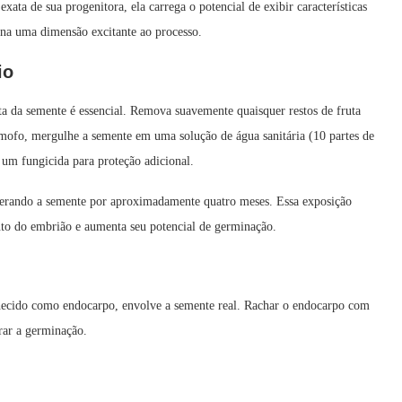
xata de sua progenitora, ela carrega o potencial de exibir características
iona uma dimensão excitante ao processo.
io
ta da semente é essencial. Remova suavemente quaisquer restos de fruta
mofo, mergulhe a semente em uma solução de água sanitária (10 partes de
e um fungicida para proteção adicional.
igerando a semente por aproximadamente quatro meses. Essa exposição
nto do embrião e aumenta seu potencial de germinação.
hecido como endocarpo, envolve a semente real. Rachar o endocarpo com
rar a germinação.