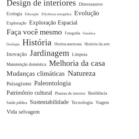
Design de interiores
Dinossauros
Evolução
Ecologia
Educação
Eficiência energética
Exploração Espacial
Exploração
Faça você mesmo
Fotografia
Genética
História
História americana
História da arte
Geologia
Jardinagem
Inovação
Limpeza
Melhoria da casa
Manutenção doméstica
Natureza
Mudanças climáticas
Paleontologia
Paisagismo
Patrimônio cultural
Plantas de interior
Resiliência
Sustentabilidade
Tecnologia
Viagem
Saúde pública
Vida selvagem