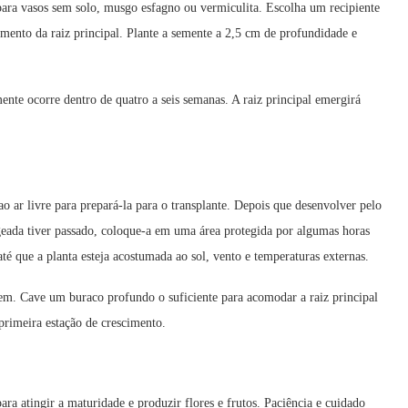
para vasos sem solo, musgo esfagno ou vermiculita. Escolha um recipiente
ento da raiz principal. Plante a semente a 2,5 cm de profundidade e
te ocorre dentro de quatro a seis semanas. A raiz principal emergirá
 ar livre para prepará-la para o transplante. Depois que desenvolver pelo
geada tiver passado, coloque-a em uma área protegida por algumas horas
é que a planta esteja acostumada ao sol, vento e temperaturas externas.
gem. Cave um buraco profundo o suficiente para acomodar a raiz principal
primeira estação de crescimento.
ra atingir a maturidade e produzir flores e frutos. Paciência e cuidado