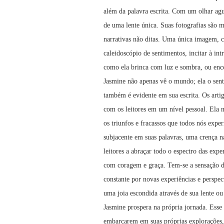
além da palavra escrita. Com um olhar agu
de uma lente única. Suas fotografias são m
narrativas não ditas. Uma única imagem, c
caleidoscópio de sentimentos, incitar à in
como ela brinca com luz e sombra, ou enco
Jasmine não apenas vê o mundo; ela o sen
também é evidente em sua escrita. Os arti
com os leitores em um nível pessoal. Ela n
os triunfos e fracassos que todos nós ex
subjacente em suas palavras, uma crença na
leitores a abraçar todo o espectro das expe
com coragem e graça. Tem-se a sensação d
constante por novas experiências e perspec
uma joia escondida através de sua lente o
Jasmine prospera na própria jornada. Esse s
embarcarem em suas próprias explorações, 