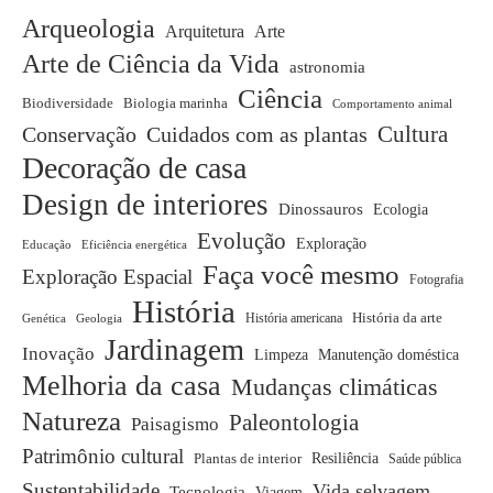
Arqueologia
Arquitetura
Arte
Arte de Ciência da Vida
astronomia
Ciência
Biodiversidade
Biologia marinha
Comportamento animal
Conservação
Cuidados com as plantas
Cultura
Decoração de casa
Design de interiores
Dinossauros
Ecologia
Evolução
Exploração
Educação
Eficiência energética
Faça você mesmo
Exploração Espacial
Fotografia
História
História americana
História da arte
Genética
Geologia
Jardinagem
Inovação
Manutenção doméstica
Limpeza
Melhoria da casa
Mudanças climáticas
Natureza
Paleontologia
Paisagismo
Patrimônio cultural
Plantas de interior
Resiliência
Saúde pública
Sustentabilidade
Vida selvagem
Tecnologia
Viagem