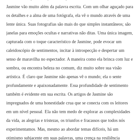
Jasmine vão muito além da palavra escrita. Com um olhar aguçado para
os detalhes e a alma de uma fotógrafa, ela vê o mundo através de uma
lente única. Suas fotografias são mais do que simples instantâneos; são
janelas para emoções ocultas e narrativas não ditas. Uma única imagem,
capturada com o toque característico de Jasmine, pode evocar um
caleidoscópio de sentimentos, incitar à introspecção e despertar um
senso de maravilha no espectador. A maneira como ela brinca com luz e
sombra, ou encontra beleza no comum, diz muito sobre sua visão
artística. É claro que Jasmine não apenas vê o mundo; ela o sente
profundamente e apaixonadamente. Essa profundidade de sentimento
também é evidente em sua escrita. Os artigos de Jasmine são
impregnados de uma honestidade crua que se conecta com os leitores
em um nível pessoal. Ela não tem medo de explorar as complexidades
da vida, as alegrias e tristezas, os triunfos e fracassos que todos nós
experimentamos. Mas, mesmo ao abordar temas difíceis, há um
otimismo subjacente em suas palavras, uma crença na resiliência