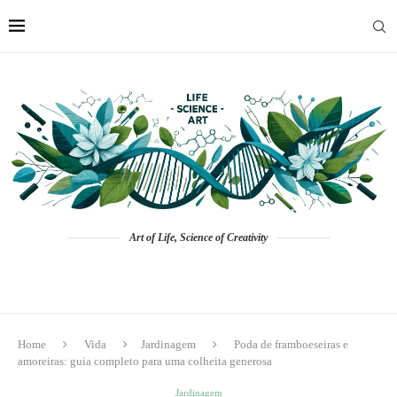
Art of Life, Science of Creativity
Home
Vida
Jardinagem
Poda de framboeseiras e
amoreiras: guia completo para uma colheita generosa
Jardinagem